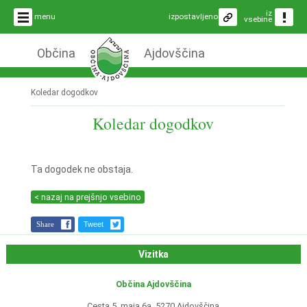
iz
menu
izpostavljeno
vsebine
Občina
Ajdovščina
Koledar dogodkov
Koledar dogodkov
Ta dogodek ne obstaja.
< nazaj na prejšnjo vsebino
Share
Tweet
Vizitka
Občina Ajdovščina
Cesta 5. maja 6a, 5270 Ajdovščina