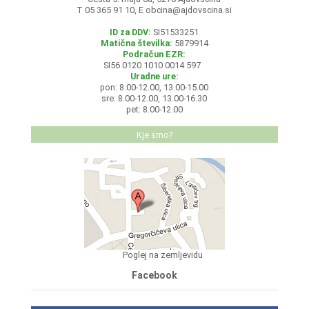
T 05 365 91 10, E
obcina@ajdovscina.si
ID za DDV:
SI51533251
Matična številka:
5879914
Podračun EZR:
SI56 0120 1010 0014 597
Uradne ure:
pon: 8.00-12.00, 13.00-15.00
sre: 8.00-12.00, 13.00-16.30
pet: 8.00-12.00
Kje smo?
Poglej na zemljevidu
Facebook