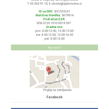
T 05 365 91 10, E
obcina@ajdovscina.si
ID za DDV:
SI51533251
Matična številka:
5879914
Podračun EZR:
SI56 0120 1010 0014 597
Uradne ure:
pon: 8.00-12.00, 13.00-15.00
sre: 8.00-12.00, 13.00-16.30
pet: 8.00-12.00
Kje smo?
Poglej na zemljevidu
Facebook