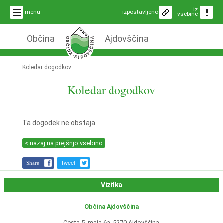
iz
menu
izpostavljeno
vsebine
Občina
Ajdovščina
Koledar dogodkov
Koledar dogodkov
Ta dogodek ne obstaja.
< nazaj na prejšnjo vsebino
Share
Tweet
Vizitka
Občina Ajdovščina
Cesta 5. maja 6a, 5270 Ajdovščina