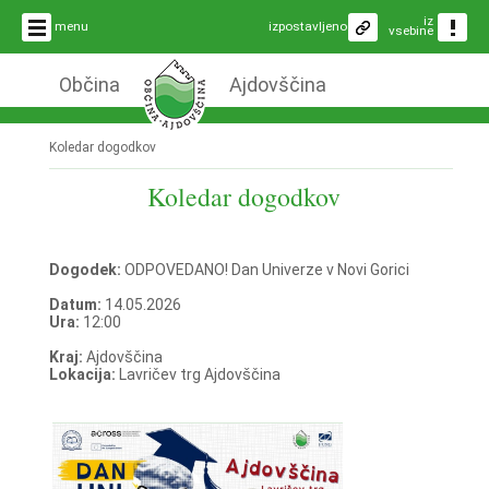
iz
menu
izpostavljeno
vsebine
Občina
Ajdovščina
Koledar dogodkov
Koledar dogodkov
Dogodek:
ODPOVEDANO! Dan Univerze v Novi Gorici
Datum:
14.05.2026
Ura:
12:00
Kraj:
Ajdovščina
Lokacija:
Lavričev trg Ajdovščina