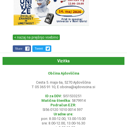
< nazaj na prejšnjo vsebino
Share
Tweet
Vizitka
Občina Ajdovščina
Cesta 5. maja 6a, 5270 Ajdovščina
T 05 365 91 10, E
obcina@ajdovscina.si
ID za DDV:
SI51533251
Matična številka:
5879914
Podračun EZR:
SI56 0120 1010 0014 597
Uradne ure:
pon: 8.00-12.00, 13.00-15.00
sre: 8.00-12.00, 13.00-16.30