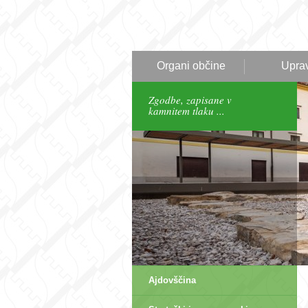
Organi občine
Upra
Zgodbe, zapisane v
kamnitem tlaku ...
Ajdovščina