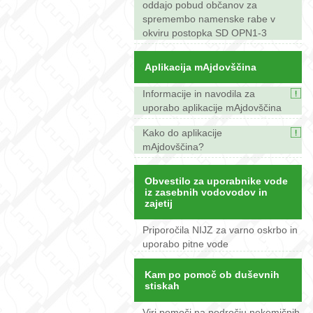
oddajo pobud občanov za
spremembo namenske rabe v
okviru postopka SD OPN1-3
Aplikacija mAjdovščina
Informacije in navodila za
uporabo aplikacije mAjdovščina
Kako do aplikacije
mAjdovščina?
Obvestilo za uporabnike vode
iz zasebnih vodovodov in
zajetij
Priporočila NIJZ za varno oskrbo in
uporabo pitne vode
Kam po pomoč ob duševnih
stiskah
Viri pomoči na področju nekemičnih