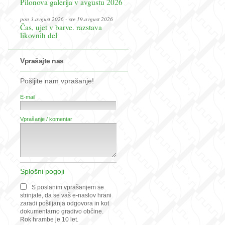
Pilonova galerija v avgustu 2026
pon 3.avgust 2026 - sre 19.avgust 2026
Čas, ujet v barve. razstava
likovnih del
Vprašajte nas
Pošljite nam vprašanje!
E-mail
Vprašanje / komentar
Splošni pogoji
S poslanim vprašanjem se
strinjate, da se vaš e-naslov hrani
zaradi pošiljanja odgovora in kot
dokumentarno gradivo občine.
Rok hrambe je 10 let.