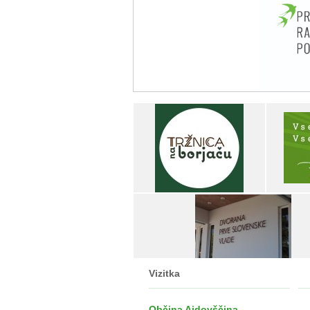
Vizitka
Občina Ajdovščina