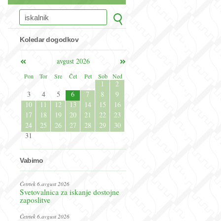
Koledar dogodkov
avgust 2026
Pon
Tor
Sre
Čet
Pet
Sob
Ned
1
2
3
4
5
6
7
8
9
10
11
12
13
14
15
16
17
18
19
20
21
22
23
24
25
26
27
28
29
30
31
Vabimo
Četrtek 6.avgust 2026
Svetovalnica za iskanje dostojne
zaposlitve
Četrtek 6.avgust 2026