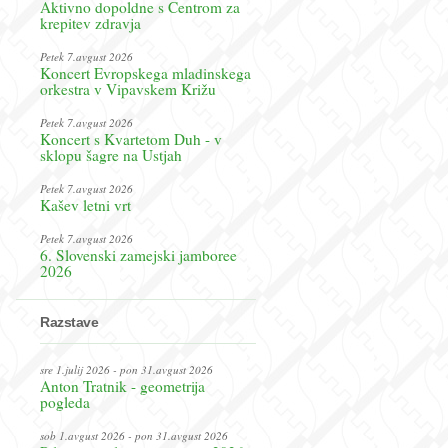
Aktivno dopoldne s Centrom za
krepitev zdravja
Petek 7.avgust 2026
Koncert Evropskega mladinskega
orkestra v Vipavskem Križu
Petek 7.avgust 2026
Koncert s Kvartetom Duh - v
sklopu šagre na Ustjah
Petek 7.avgust 2026
Kašev letni vrt
Petek 7.avgust 2026
6. Slovenski zamejski jamboree
2026
Razstave
sre 1.julij 2026 - pon 31.avgust 2026
Anton Tratnik - geometrija
pogleda
sob 1.avgust 2026 - pon 31.avgust 2026