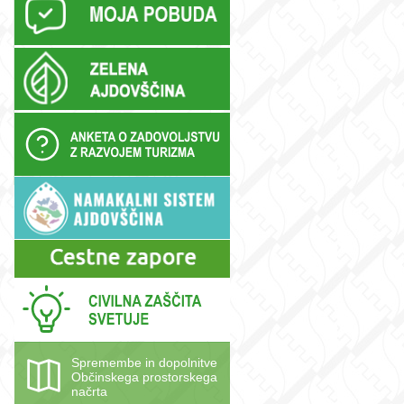
Spremembe in dopolnitve
Občinskega prostorskega
načrta