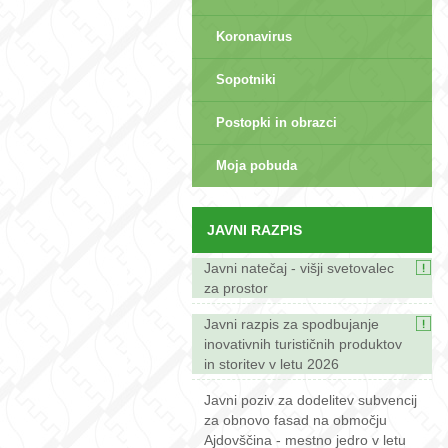
Koronavirus
Sopotniki
Postopki in obrazci
sep>
Moja pobuda
JAVNI RAZPIS
Javni natečaj - višji svetovalec
za prostor
Javni razpis za spodbujanje
inovativnih turističnih produktov
in storitev v letu 2026
Javni poziv za dodelitev subvencij
za obnovo fasad na območju
Ajdovščina - mestno jedro v letu