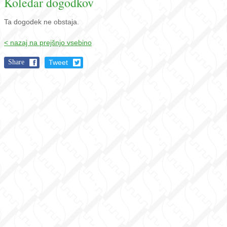
Koledar dogodkov
Ta dogodek ne obstaja.
< nazaj na prejšnjo vsebino
Share
Tweet