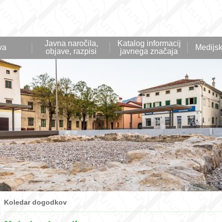
Javna naročila,
Katalog informacij
va
Medijsk
objave, razpisi
javnega značaja
Koledar dogodkov