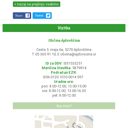
< nazaj na prejšnjo vsebino
Share
Tweet
Vizitka
Občina Ajdovščina
Cesta 5. maja 6a, 5270 Ajdovščina
T 05 365 91 10, E
obcina@ajdovscina.si
ID za DDV:
SI51533251
Matična številka:
5879914
Podračun EZR:
SI56 0120 1010 0014 597
Uradne ure:
pon: 8.00-12.00, 13.00-15.00
sre: 8.00-12.00, 13.00-16.30
pet: 8.00-12.00
Kje smo?