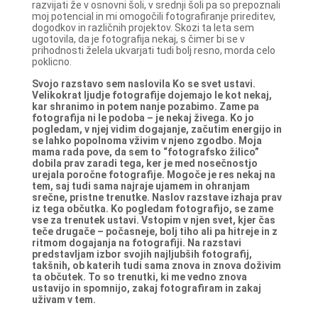
razvijati že v osnovni šoli, v srednji šoli pa so prepoznali
moj potencial in mi omogočili fotografiranje prireditev,
dogodkov in različnih projektov. Skozi ta leta sem
ugotovila, da je fotografija nekaj, s čimer bi se v
prihodnosti želela ukvarjati tudi bolj resno, morda celo
poklicno.
Svojo razstavo sem naslovila Ko se svet ustavi.
Velikokrat ljudje fotografije dojemajo le kot nekaj,
kar shranimo in potem nanje pozabimo. Zame pa
fotografija ni le podoba – je nekaj živega. Ko jo
pogledam, v njej vidim dogajanje, začutim energijo in
se lahko popolnoma vživim v njeno zgodbo. Moja
mama rada pove, da sem to “fotografsko žilico”
dobila prav zaradi tega, ker je med nosečnostjo
urejala poročne fotografije. Mogoče je res nekaj na
tem, saj tudi sama najraje ujamem in ohranjam
srečne, pristne trenutke.
Naslov razstave izhaja prav
iz tega občutka. Ko pogledam fotografijo, se zame
vse za trenutek ustavi. Vstopim v njen svet, kjer čas
teče drugače – počasneje, bolj tiho ali pa hitreje in z
ritmom dogajanja na fotografiji.
Na razstavi
predstavljam izbor svojih najljubših fotografij,
takšnih, ob katerih tudi sama znova in znova doživim
ta občutek. To so trenutki, ki me vedno znova
ustavijo in spomnijo, zakaj fotografiram in zakaj
uživam v tem.