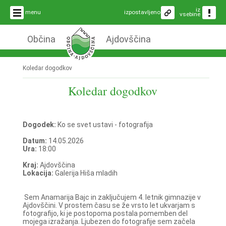
iz
menu
izpostavljeno
vsebine
Občina
Ajdovščina
Koledar dogodkov
Koledar dogodkov
Dogodek:
Ko se svet ustavi - fotografija
Datum:
14.05.2026
Ura:
18:00
Kraj:
Ajdovščina
Lokacija:
Galerija Hiša mladih
Sem Anamarija Bajc in zaključujem 4. letnik gimnazije v
Ajdovščini. V prostem času se že vrsto let ukvarjam s
fotografijo, ki je postopoma postala pomemben del
mojega izražanja. Ljubezen do fotografije sem začela