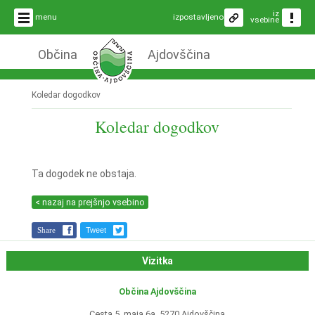
iz
menu
izpostavljeno
vsebine
Občina
Ajdovščina
Koledar dogodkov
Koledar dogodkov
Ta dogodek ne obstaja.
< nazaj na prejšnjo vsebino
Share
Tweet
Vizitka
Občina Ajdovščina
Cesta 5. maja 6a, 5270 Ajdovščina