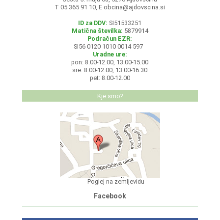
T 05 365 91 10, E
obcina@ajdovscina.si
ID za DDV:
SI51533251
Matična številka:
5879914
Podračun EZR:
SI56 0120 1010 0014 597
Uradne ure:
pon: 8.00-12.00, 13.00-15.00
sre: 8.00-12.00, 13.00-16.30
pet: 8.00-12.00
Kje smo?
Poglej na zemljevidu
Facebook