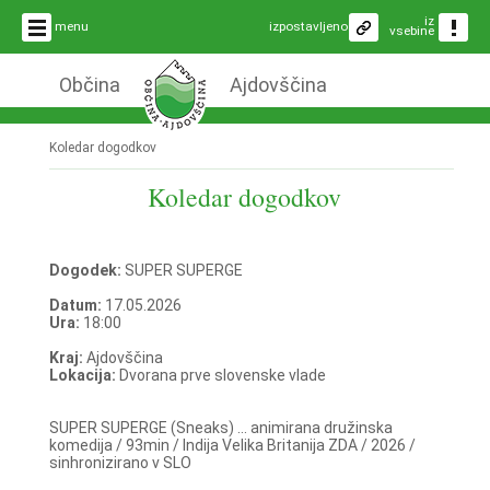
iz
menu
izpostavljeno
vsebine
Občina
Ajdovščina
Koledar dogodkov
Koledar dogodkov
Dogodek:
SUPER SUPERGE
Datum:
17.05.2026
Ura:
18:00
Kraj:
Ajdovščina
Lokacija:
Dvorana prve slovenske vlade
SUPER SUPERGE (Sneaks) ... animirana družinska
komedija / 93min / Indija Velika Britanija ZDA / 2026 /
sinhronizirano v SLO