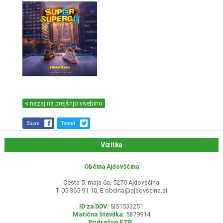
< nazaj na prejšnjo vsebino
Share
Tweet
Vizitka
Občina Ajdovščina
Cesta 5. maja 6a, 5270 Ajdovščina
T 05 365 91 10, E
obcina@ajdovscina.si
ID za DDV:
SI51533251
Matična številka:
5879914
Podračun EZR: