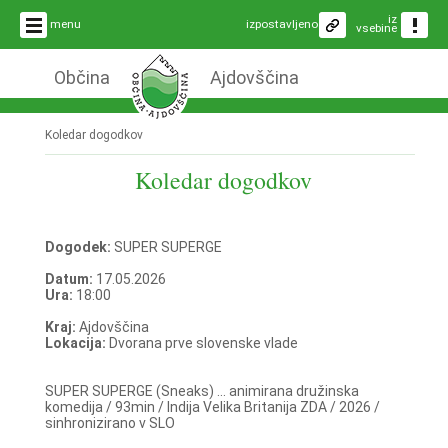
iz
menu
izpostavljeno
vsebine
Občina
Ajdovščina
Koledar dogodkov
Koledar dogodkov
Dogodek:
SUPER SUPERGE
Datum:
17.05.2026
Ura:
18:00
Kraj:
Ajdovščina
Lokacija:
Dvorana prve slovenske vlade
SUPER SUPERGE (Sneaks) ... animirana družinska
komedija / 93min / Indija Velika Britanija ZDA / 2026 /
sinhronizirano v SLO