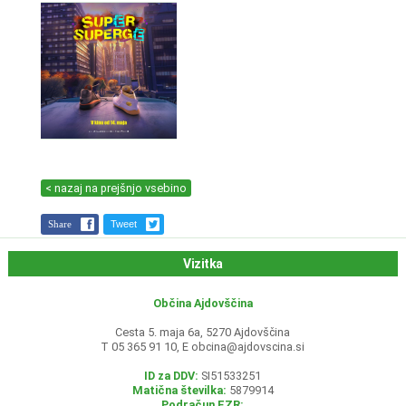
< nazaj na prejšnjo vsebino
Share
Tweet
Vizitka
Občina Ajdovščina
Cesta 5. maja 6a, 5270 Ajdovščina
T 05 365 91 10, E
obcina@ajdovscina.si
ID za DDV:
SI51533251
Matična številka:
5879914
Podračun EZR: