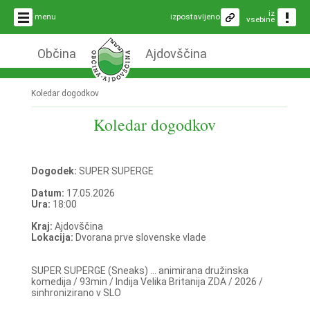
iz
menu
izpostavljeno
vsebine
Občina
Ajdovščina
Koledar dogodkov
Koledar dogodkov
Dogodek:
SUPER SUPERGE
Datum:
17.05.2026
Ura:
18:00
Kraj:
Ajdovščina
Lokacija:
Dvorana prve slovenske vlade
SUPER SUPERGE (Sneaks) ... animirana družinska
komedija / 93min / Indija Velika Britanija ZDA / 2026 /
sinhronizirano v SLO