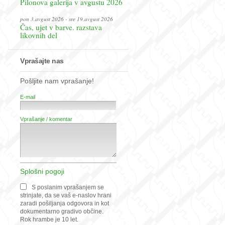
Pilonova galerija v avgustu 2026
pon 3.avgust 2026 - sre 19.avgust 2026
Čas, ujet v barve. razstava
likovnih del
Vprašajte nas
Pošljite nam vprašanje!
E-mail
Vprašanje / komentar
Splošni pogoji
S poslanim vprašanjem se
strinjate, da se vaš e-naslov hrani
zaradi pošiljanja odgovora in kot
dokumentarno gradivo občine.
Rok hrambe je 10 let.