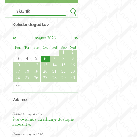
Koledar dogodkov
avgust 2026
Pon
Tor
Sre
Čet
Pet
Sob
Ned
1
2
3
4
5
6
7
8
9
10
11
12
13
14
15
16
17
18
19
20
21
22
23
24
25
26
27
28
29
30
31
Vabimo
Četrtek 6.avgust 2026
Svetovalnica za iskanje dostojne
zaposlitve
Četrtek 6.avgust 2026