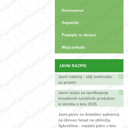
Koronavirus
Sopotniki
Postopki in obrazci
sep>
Moja pobuda
JAVNI RAZPIS
Javni natečaj - višji svetovalec
za prostor
Javni razpis za spodbujanje
inovativnih turističnih produktov
in storitev v letu 2026
Javni poziv za dodelitev subvencij
za obnovo fasad na območju
Ajdovščina - mestno jedro v letu