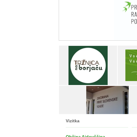
Vizitka
Občina Ajdovščina