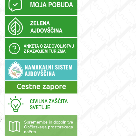
v
Spremembe in dopolnitve
Občinskega prostorskega
načrta