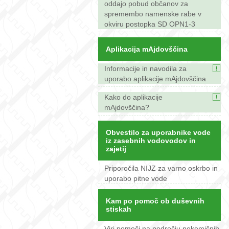
oddajo pobud občanov za
spremembo namenske rabe v
okviru postopka SD OPN1-3
Aplikacija mAjdovščina
Informacije in navodila za
uporabo aplikacije mAjdovščina
Kako do aplikacije
mAjdovščina?
Obvestilo za uporabnike vode
iz zasebnih vodovodov in
zajetij
Priporočila NIJZ za varno oskrbo in
uporabo pitne vode
Kam po pomoč ob duševnih
stiskah
Viri pomoči na področju nekemičnih