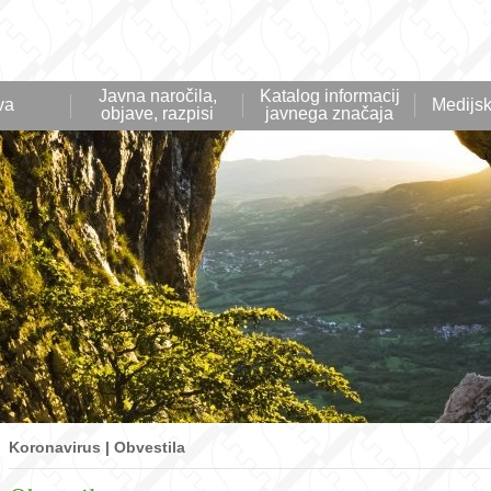
Javna naročila,
Katalog informacij
va
Medijsk
objave, razpisi
javnega značaja
Koronavirus
|
Obvestila