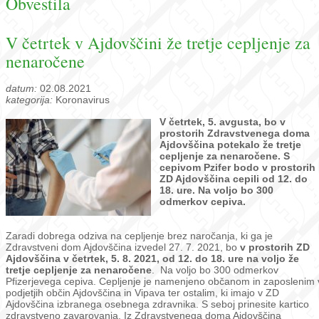
Obvestila
V četrtek v Ajdovščini že tretje cepljenje za
nenaročene
datum:
02.08.2021
kategorija:
Koronavirus
V četrtek, 5. avgusta, bo v
prostorih Zdravstvenega doma
Ajdovščina potekalo že tretje
cepljenje za nenaročene. S
cepivom Pzifer bodo v prostorih
ZD Ajdovščina cepili od 12. do
18. ure. Na voljo bo 300
odmerkov cepiva.
Zaradi dobrega odziva na cepljenje brez naročanja, ki ga je
Zdravstveni dom Ajdovščina izvedel 27. 7. 2021, bo
v prostorih ZD
Ajdovščina v četrtek, 5. 8. 2021, od 12. do 18. ure na voljo že
tretje cepljenje za nenaročene
. Na voljo bo 300 odmerkov
Pfizerjevega cepiva. Cepljenje je namenjeno občanom in zaposlenim 
podjetjih občin Ajdovščina in Vipava ter ostalim, ki imajo v ZD
Ajdovščina izbranega osebnega zdravnika. S seboj prinesite kartico
zdravstveno zavarovanja. Iz Zdravstvenega doma Ajdovščina