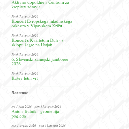
Aktivno dopoldne s Centrom za
krepitev zdravja
Petek 7.avgust 2026
Koncert Evropskega mladinskega
orkestra v Vipavskem Križu
Petek 7.avgust 2026
Koncert s Kvartetom Duh - v
sklopu šagre na Ustjah
Petek 7.avgust 2026
6. Slovenski zamejski jamboree
2026
Petek 7.avgust 2026
Kašev letni vrt
Razstave
sre 1.julij 2026 - pon 31.avgust 2026
Anton Tratnik - geometrija
pogleda
sob 1.avgust 2026 - pon 31.avgust 2026