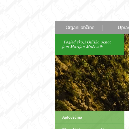
Organi občine
Upra
Pogled skozi Otliško okno;
foto Marijan Močivnik
Ajdovščina