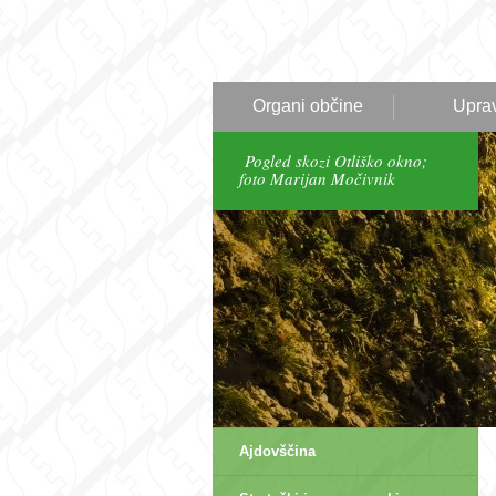
Organi občine
Upra
Pogled skozi Otliško okno;
foto Marijan Močivnik
Ajdovščina