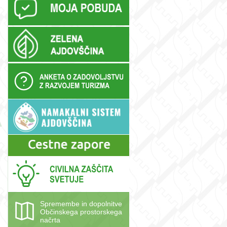
Spremembe in dopolnitve
Občinskega prostorskega
načrta