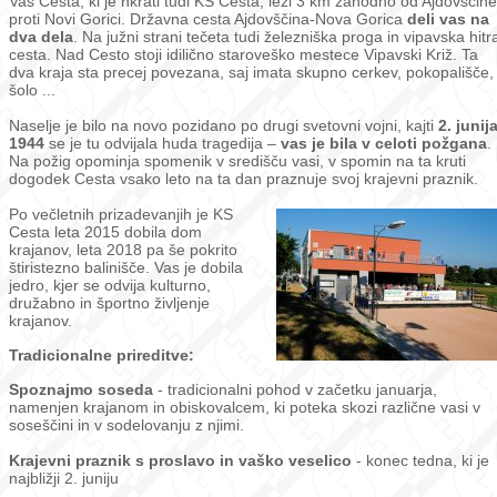
Vas Cesta, ki je hkrati tudi KS Cesta, leži 3 km zahodno od Ajdovščine
proti Novi Gorici. Državna cesta Ajdovščina-Nova Gorica
deli vas na
dva dela
. Na južni strani tečeta tudi železniška proga in vipavska hitr
cesta. Nad Cesto stoji idilično staroveško mestece Vipavski Križ. Ta
dva kraja sta precej povezana, saj imata skupno cerkev, pokopališče,
šolo ...
Naselje je bilo na novo pozidano po drugi svetovni vojni, kajti
2. junij
1944
se je tu odvijala huda tragedija –
vas je bila v celoti požgana
.
Na požig opominja spomenik v središču vasi, v spomin na ta kruti
dogodek Cesta vsako leto na ta dan praznuje svoj krajevni praznik.
Po večletnih prizadevanjih je KS
Cesta leta 2015 dobila dom
krajanov, leta 2018 pa še pokrito
štiristezno balinišče. Vas je dobila
jedro, kjer se odvija kulturno,
družabno in športno življenje
krajanov.
Tradicionalne prireditve:
Spoznajmo soseda
- tradicionalni pohod v začetku januarja,
namenjen krajanom in obiskovalcem, ki poteka skozi različne vasi v
soseščini in v sodelovanju z njimi.
Krajevni praznik s proslavo in vaško veselico
- konec tedna, ki je
najbližji 2. juniju