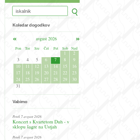
Koledar dogodkov
avgust 2026
Pon
Tor
Sre
Čet
Pet
Sob
Ned
1
2
3
4
5
6
7
8
9
10
11
12
13
14
15
16
17
18
19
20
21
22
23
24
25
26
27
28
29
30
31
Vabimo
Petek 7.avgust 2026
Koncert s Kvartetom Duh - v
sklopu šagre na Ustjah
Petek 7.avgust 2026