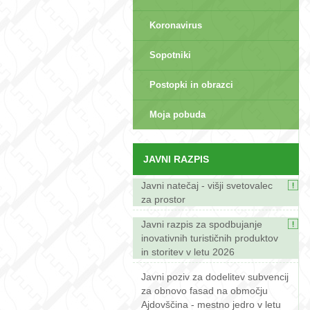
Koronavirus
Sopotniki
Postopki in obrazci
sep>
Moja pobuda
JAVNI RAZPIS
Javni natečaj - višji svetovalec
za prostor
Javni razpis za spodbujanje
inovativnih turističnih produktov
in storitev v letu 2026
Javni poziv za dodelitev subvencij
za obnovo fasad na območju
Ajdovščina - mestno jedro v letu