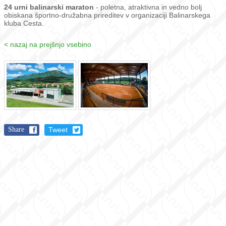
24 urni balinarski maraton
- poletna, atraktivna in vedno bolj
obiskana športno-družabna prireditev v organizaciji Balinarskega
kluba Cesta.
< nazaj na prejšnjo vsebino
Share
Tweet