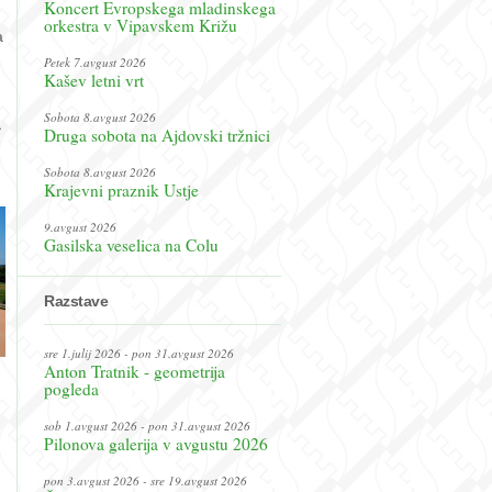
Koncert Evropskega mladinskega
orkestra v Vipavskem Križu
a
Petek 7.avgust 2026
Kašev letni vrt
Sobota 8.avgust 2026
a
Druga sobota na Ajdovski tržnici
Sobota 8.avgust 2026
Krajevni praznik Ustje
9.avgust 2026
Gasilska veselica na Colu
Razstave
sre 1.julij 2026 - pon 31.avgust 2026
Anton Tratnik - geometrija
pogleda
sob 1.avgust 2026 - pon 31.avgust 2026
Pilonova galerija v avgustu 2026
pon 3.avgust 2026 - sre 19.avgust 2026