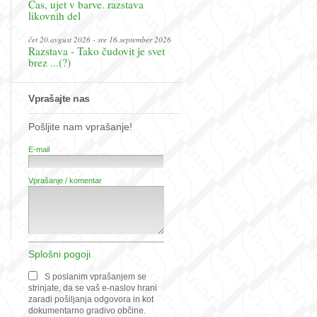
Čas, ujet v barve. razstava
likovnih del
čet 20.avgust 2026 - sre 16.september 2026
Razstava - Tako čudovit je svet
brez ...(?)
Vprašajte nas
Pošljite nam vprašanje!
E-mail
Vprašanje / komentar
Splošni pogoji
S poslanim vprašanjem se
strinjate, da se vaš e-naslov hrani
zaradi pošiljanja odgovora in kot
dokumentarno gradivo občine.