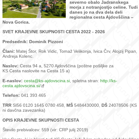
severno obalo Jadranskega
morja z notranjostjo celine. Tudi
danes jo na dva dela deli
regionalna cesta Ajdovščina –
Nova Gorica.
SVET KRAJEVNE SKUPNOSTI CESTA 2022 - 2026
Predsednik: Dominik Pizzoni
Člani:
Matej Štor, Rok Vidic, Tomaž Velikonja, Ivica Črv, Alojzij Pipan,
Andreja Kolenc.
Naslov:
Cesta 94 a, 5270 Ajdovščina (poštne pošiljke za
KS Cesta naslovite na Cesta 15 a)
E-naslov:
cesta@ks-ajdovscina.si
, spletna stran:
http://ks-
cesta.ajdovscina.si/
Telefon:
041 393 465
TRR
SI56 0120 1645 0780 458,
MŠ
5484430000,
DŠ
24078506 (KS
ni davčna zavezanka)
OPIS KRAJEVNE SKUPNOSTI CESTA
Število prebivalcev: 559 (vir: CRP julij 2019)