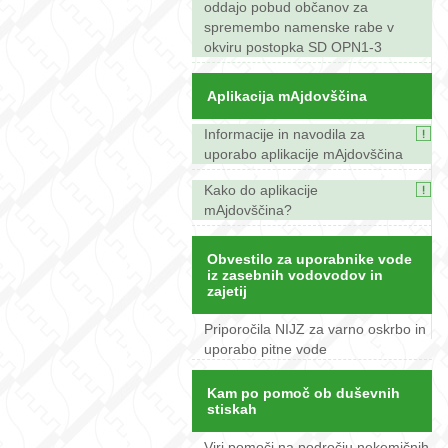
oddajo pobud občanov za
spremembo namenske rabe v
okviru postopka SD OPN1-3
Aplikacija mAjdovščina
Informacije in navodila za
uporabo aplikacije mAjdovščina
Kako do aplikacije
mAjdovščina?
Obvestilo za uporabnike vode
iz zasebnih vodovodov in
zajetij
Priporočila NIJZ za varno oskrbo in
uporabo pitne vode
Kam po pomoč ob duševnih
stiskah
Viri pomoči na področju nekemičnih