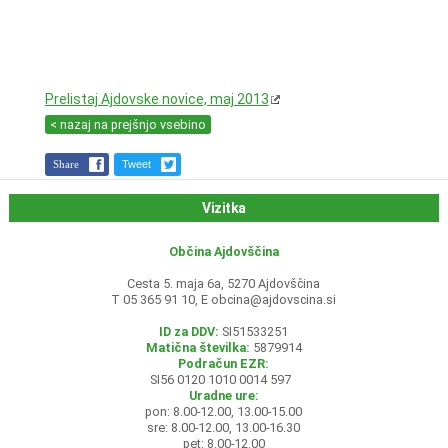
Prelistaj Ajdovske novice, maj 2013
< nazaj na prejšnjo vsebino
Share
Tweet
Vizitka
Občina Ajdovščina
Cesta 5. maja 6a, 5270 Ajdovščina
T 05 365 91 10, E
obcina@ajdovscina.si
ID za DDV:
SI51533251
Matična številka:
5879914
Podračun EZR:
SI56 0120 1010 0014 597
Uradne ure:
pon: 8.00-12.00, 13.00-15.00
sre: 8.00-12.00, 13.00-16.30
pet: 8.00-12.00