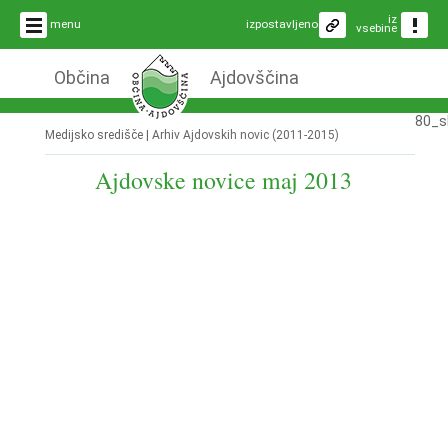
iz
menu
izpostavljeno
vsebine
Občina
Ajdovščina
80_s
Medijsko središče |
Arhiv Ajdovskih novic (2011-2015)
Ajdovske novice maj 2013