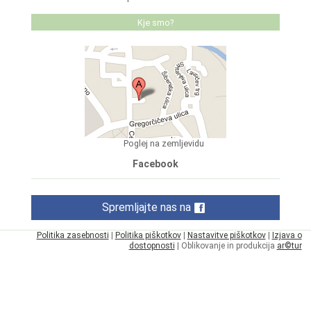
Kje smo?
Poglej na zemljevidu
Facebook
Spremljajte nas na
Politika zasebnosti
|
Politika piškotkov
|
Nastavitve piškotkov
|
Izjava o
dostopnosti
| Oblikovanje in produkcija
ar©tur