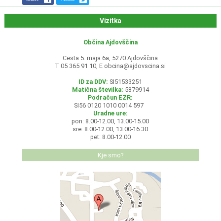
Vizitka
Občina Ajdovščina
Cesta 5. maja 6a, 5270 Ajdovščina
T 05 365 91 10, E
obcina@ajdovscina.si
ID za DDV:
SI51533251
Matična številka:
5879914
Podračun EZR:
SI56 0120 1010 0014 597
Uradne ure:
pon: 8.00-12.00, 13.00-15.00
sre: 8.00-12.00, 13.00-16.30
pet: 8.00-12.00
Kje smo?