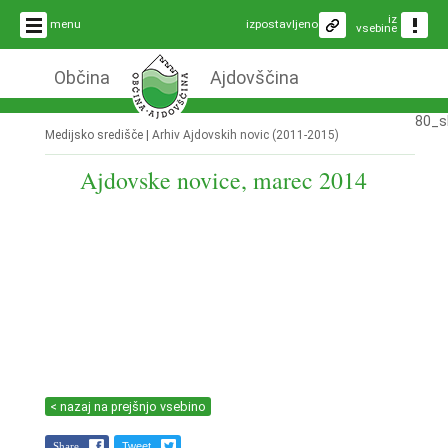
iz
menu
izpostavljeno
vsebine
Občina
Ajdovščina
80_s
Medijsko središče |
Arhiv Ajdovskih novic (2011-2015)
Ajdovske novice, marec 2014
< nazaj na prejšnjo vsebino
Share
Tweet