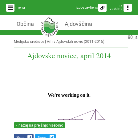
iz
menu
izpostavljeno
vsebine
Občina
Ajdovščina
80_s
Medijsko središče |
Arhiv Ajdovskih novic (2011-2015)
Ajdovske novice, april 2014
< nazaj na prejšnjo vsebino
Share
Tweet