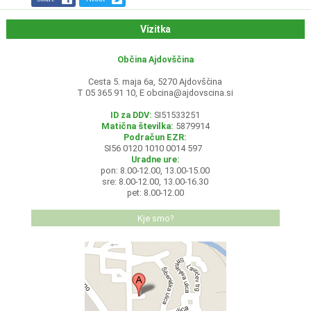
Vizitka
Občina Ajdovščina
Cesta 5. maja 6a, 5270 Ajdovščina
T 05 365 91 10, E
obcina@ajdovscina.si
ID za DDV:
SI51533251
Matična številka:
5879914
Podračun EZR:
SI56 0120 1010 0014 597
Uradne ure:
pon: 8.00-12.00, 13.00-15.00
sre: 8.00-12.00, 13.00-16.30
pet: 8.00-12.00
Kje smo?