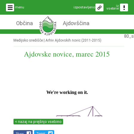
iz
menu
izpostavljeno
vsebine
Občina
Ajdovščina
80_s
Medijsko središče |
Arhiv Ajdovskih novic (2011-2015)
Ajdovske novice, marec 2015
< nazaj na prejšnjo vsebino
Share
Tweet