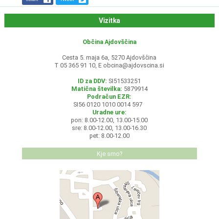
Vizitka
Občina Ajdovščina
Cesta 5. maja 6a, 5270 Ajdovščina
T 05 365 91 10, E
obcina@ajdovscina.si
ID za DDV:
SI51533251
Matična številka:
5879914
Podračun EZR:
SI56 0120 1010 0014 597
Uradne ure:
pon: 8.00-12.00, 13.00-15.00
sre: 8.00-12.00, 13.00-16.30
pet: 8.00-12.00
Kje smo?