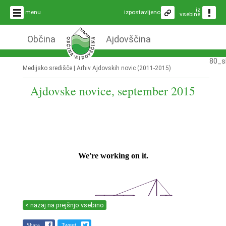
iz
menu
izpostavljeno
vsebine
Občina
Ajdovščina
80_s
Medijsko središče |
Arhiv Ajdovskih novic (2011-2015)
Ajdovske novice, september 2015
< nazaj na prejšnjo vsebino
Share
Tweet