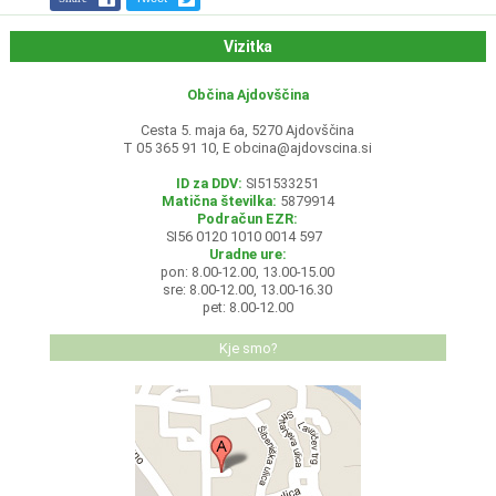
Vizitka
Občina Ajdovščina
Cesta 5. maja 6a, 5270 Ajdovščina
T 05 365 91 10, E
obcina@ajdovscina.si
ID za DDV:
SI51533251
Matična številka:
5879914
Podračun EZR:
SI56 0120 1010 0014 597
Uradne ure:
pon: 8.00-12.00, 13.00-15.00
sre: 8.00-12.00, 13.00-16.30
pet: 8.00-12.00
Kje smo?