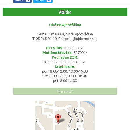
Vizitka
Občina Ajdovščina
Cesta 5. maja 6a, 5270 Ajdovščina
T 05 365 91 10, E
obcina@ajdovscina.si
ID za DDV:
SI51533251
Matična številka:
5879914
Podračun EZR:
SI56 0120 1010 0014 597
Uradne ure:
pon: 8.00-12.00, 13.00-15.00
sre: 8.00-12.00, 13.00-16.30
pet: 8.00-12.00
Kje smo?