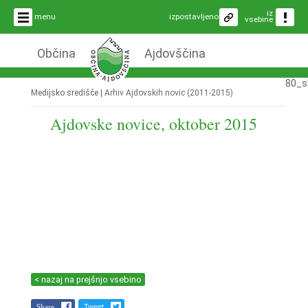
iz
menu
izpostavljeno
vsebine
Občina
Ajdovščina
80_s
Medijsko središče |
Arhiv Ajdovskih novic (2011-2015)
Ajdovske novice, oktober 2015
< nazaj na prejšnjo vsebino
Share
Tweet