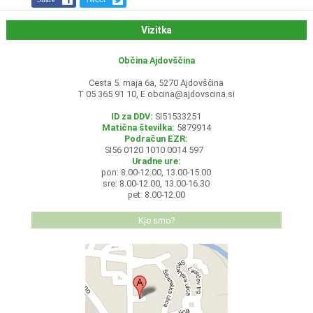
Vizitka
Občina Ajdovščina
Cesta 5. maja 6a, 5270 Ajdovščina
T 05 365 91 10, E
obcina@ajdovscina.si
ID za DDV:
SI51533251
Matična številka:
5879914
Podračun EZR:
SI56 0120 1010 0014 597
Uradne ure:
pon: 8.00-12.00, 13.00-15.00
sre: 8.00-12.00, 13.00-16.30
pet: 8.00-12.00
Kje smo?