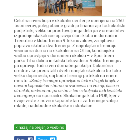
Celotna investicija v skakalni center je ocenjena na 250
tisoč evrov, poleg občine gradnjo financirajo tudi okoliški
podjetniki, veliko ur prostovoljnega dela pa v uresničitev
izgradnje skakalnice opravijo člani kluba in domačini.
Trenutno v klubu trenira 9 tekmovalcev, za njihovo
pripravo skrbita dva trenerja. Z najmlajšimi trenirajo
večinoma doma na skakalnici na Otlici, kondicijsko
vadbo opravljajo v domačem okolišu – v Športnem
parku Tiha dolina in šolski telovadnici. Veliko treningov
pa opravijo tudi izven domačega okolja. Dokončna
ureditev še preostalih dveh manjših skakalnic bo tako
veliko doprinesla, saj bodo treningi potekali na enem
mestu.
»Sedaj treninge opravljamo tudi v drugih krajih, z
novimi kapacitetami bomo privarčevali na vožnji, času in
stroških, nedvomno pa se bo s tem izboljšala tudi kvaliteta
treningov
,« so sporočili s Skakalnega kluba POK, kjer v
svoje vrste z novimi kapacitetami za treninge vabijo
mlade, nadobudne skakalke in skakalce.
< nazaj na prejšnjo vsebino
Share
Tweet