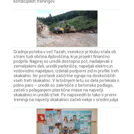
kondicijskih treningov.
Gradnja poteka v več fazah, vseskozi je klubu stala ob
strani tudi občina Ajdovščina, ki je projekt finančno
podprla. Najprej so uredili dostopno pot, nadaljevali z
zemeljskimi deli, uredili parkirišče, napeljali elektro in
vodovodno napeljavo, izdelali podporni zid in profile treh
skakalnic ter postavili zaščitne ograje na doskočiščih
vseh treh skakalnic. V letošnjem letu so dela potekala s
polno paro – uredili so zaletišče z betonsko podlago,
začeli s polaganjem plastične mase na največji
skakalnici in uredili iztek. Po napovedih bi tako s prvimi
treningi na največji skakalnici začeli nekje v sredini julija.