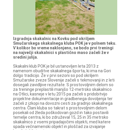
Izgradnja skakalnic na Kovku pod okriljem
Smučarskega skakalnega kluba POK je v polnem teku.
V kolikor bo vreme naklonjeno, se bodo prvi treningi
na največji skakalnici s plastično maso začeli že v
sredini julija.
Skakalni klub POK je bil ustanovljen leta 2013 z
namenom obuditve skakalnega športa, ki ima na Gori
dolgo tradicijo. Že v prvi sezoni so pod okriljem
Smučarske zveze Slovenije začeli s tekmovanji in z leti
dosegali zavidljive rezultate. S prostovoljnim delom so
za treninge preplastili manjšo 12-metrsko skakalnico
na Otlici, kasneje v letu 2015 pa začeli s pridobitvijo
projektne dokumentacije in gradbenega dovoljenja ter
začeli z izkopi na dovozni cesti za gradnjo skakalnega
centra. Člani kluba so takrat s prostovoljnim delom
posekali od žleda poškodovan gozd in tako postavili
temelje centra, ki bo združeval 15, 25 in 35 metrsko
skakalnico z vsemi pripadajočimi objekti, med katere
spada večnamenski objekt in ploščad za izvajanje