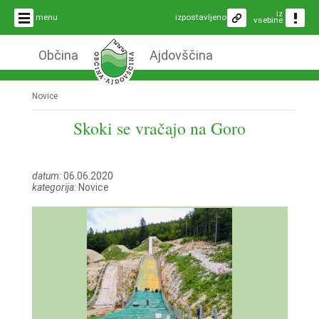
iz
menu
izpostavljeno
vsebine
Občina
Ajdovščina
Novice
Skoki se vračajo na Goro
datum:
06.06.2020
kategorija:
Novice