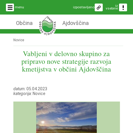
iz
menu
izpostavljeno
vsebine
Občina
Ajdovščina
Novice
Vabljeni v delovno skupino za
pripravo nove strategije razvoja
kmetijstva v občini Ajdovščina
datum:
05.04.2023
kategorija:
Novice