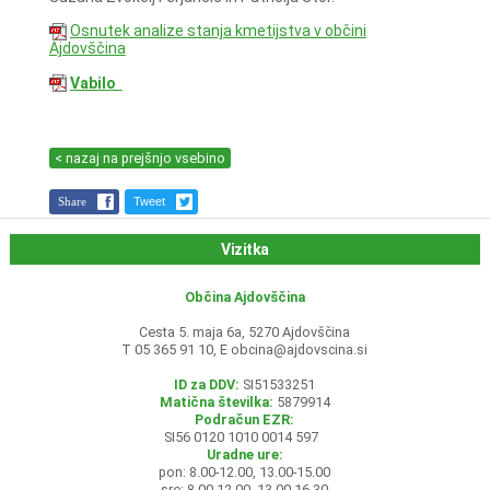
Osnutek analize stanja kmetijstva v občini
Ajdovščina
Vabilo
< nazaj na prejšnjo vsebino
Share
Tweet
Vizitka
Občina Ajdovščina
Cesta 5. maja 6a, 5270 Ajdovščina
T 05 365 91 10, E
obcina@ajdovscina.si
ID za DDV:
SI51533251
Matična številka:
5879914
Podračun EZR:
SI56 0120 1010 0014 597
Uradne ure:
pon: 8.00-12.00, 13.00-15.00
sre: 8.00-12.00, 13.00-16.30