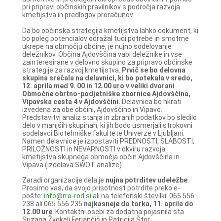
pri pripravi občinskih pravilnikov s področja razvoja
kmetijstva in predlogov proračunov.
Da bo občinska strategija kmetijstva lahko dokument, ki
bo poleg potencialov odražal tudi potrebe in smotrne
ukrepe na območju občine, je nujno sodelovanje
deležnikov. Občina Ajdovščina vabi deležnike in vse
zainteresirane v delovno skupino za pripravo občinske
strategije za razvoj kmetijstva.
Prvič se bo delovna
skupina srečala na delavnici, ki bo potekala v sredo,
12. aprila med 9. 00 in 12.00 uro v veliki dvorani
Območne obrtno-podjetniške zbornice Ajdovščina,
Vipavska cesta 4 v Ajdovščini.
Delavnica bo hkrati
izvedena za obe občini, Ajdovščino in Vipavo.
Predstavitvi analiz stanja in zbranih podatkov bo sledilo
delo v manjših skupinah, ki jih bodo usmerjali strokovni
sodelavci Biotehniške fakultete Univerze v Ljubljani.
Namen delavnice je izpostaviti PREDNOSTI, SLABOSTI,
PRILOŽNOSTI in NEVARNOSTI v okviru razvoja
kmetijstva skupnega območja občin Ajdovščina in
Vipava (izdelava SWOT analize).
Zaradi organizacije dela je
nujna potrditev udeležbe
.
Prosimo vas, da svojo prisotnost potrdite preko e-
pošte:
info@rra-rod.si
ali na telefonski številki: 065 556
238 ali 065 556 235
najkasneje do torka, 11. aprila do
12.00 ure
. Kontaktni osebi za dodatna pojasnila sta
Suzana Žvokelj Ferjančič in Patricija Štor.