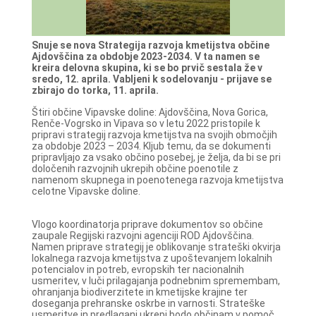
Snuje se nova Strategija razvoja kmetijstva občine
Ajdovščina za obdobje 2023-2034. V ta namen se
kreira delovna skupina, ki se bo prvič sestala že v
sredo, 12. aprila. Vabljeni k sodelovanju - prijave se
zbirajo do torka, 11. aprila.
Štiri občine Vipavske doline: Ajdovščina, Nova Gorica,
Renče-Vogrsko in Vipava so v letu 2022 pristopile k
pripravi strategij razvoja kmetijstva na svojih območjih
za obdobje 2023 – 2034. Kljub temu, da se dokumenti
pripravljajo za vsako občino posebej, je želja, da bi se pri
določenih razvojnih ukrepih občine poenotile z
namenom skupnega in poenotenega razvoja kmetijstva
celotne Vipavske doline.
Vlogo koordinatorja priprave dokumentov so občine
zaupale Regijski razvojni agenciji ROD Ajdovščina.
Namen priprave strategij je oblikovanje strateški okvirja
lokalnega razvoja kmetijstva z upoštevanjem lokalnih
potencialov in potreb, evropskih ter nacionalnih
usmeritev, v luči prilagajanja podnebnim spremembam,
ohranjanja biodiverzitete in kmetijske krajine ter
doseganja prehranske oskrbe in varnosti. Strateške
usmeritve in predlagani ukrepi bodo občinam v pomoč