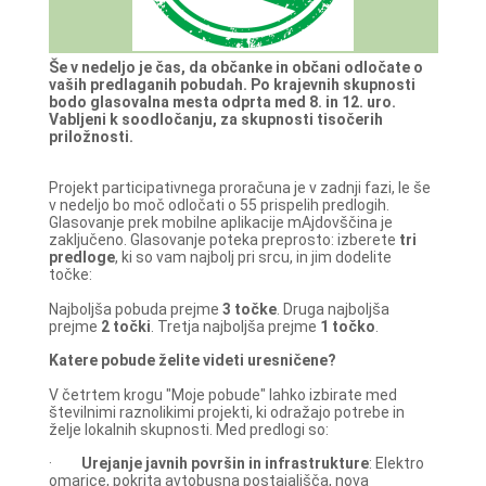
Še v nedeljo je čas, da občanke in občani odločate o
vaših predlaganih pobudah. Po krajevnih skupnosti
bodo glasovalna mesta odprta med 8. in 12. uro.
Vabljeni k soodločanju, za skupnosti tisočerih
priložnosti.
Projekt participativnega proračuna je v zadnji fazi, le še
v nedeljo bo moč odločati o 55 prispelih predlogih.
Glasovanje prek mobilne aplikacije mAjdovščina je
zaključeno. Glasovanje poteka preprosto: izberete
tri
predloge
, ki so vam najbolj pri srcu, in jim dodelite
točke:
Najboljša pobuda prejme
3 točke
. Druga najboljša
prejme
2 točki
. Tretja najboljša prejme
1 točko
.
Katere pobude želite videti uresničene?
V četrtem krogu "Moje pobude" lahko izbirate med
številnimi raznolikimi projekti, ki odražajo potrebe in
želje lokalnih skupnosti. Med predlogi so:
·
Urejanje javnih površin in infrastrukture
: Elektro
omarice, pokrita avtobusna postajališča, nova