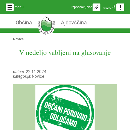
iz
menu
izpostavljeno
vsebine
Občina
Ajdovščina
Novice
V nedeljo vabljeni na glasovanje
datum:
22.11.2024
kategorija:
Novice