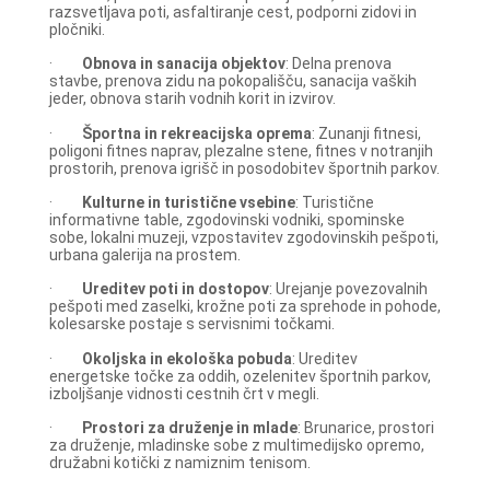
razsvetljava poti, asfaltiranje cest, podporni zidovi in
pločniki.
·
Obnova in sanacija objektov
: Delna prenova
stavbe, prenova zidu na pokopališču, sanacija vaških
jeder, obnova starih vodnih korit in izvirov.
·
Športna in rekreacijska oprema
: Zunanji fitnesi,
poligoni fitnes naprav, plezalne stene, fitnes v notranjih
prostorih, prenova igrišč in posodobitev športnih parkov.
·
Kulturne in turistične vsebine
: Turistične
informativne table, zgodovinski vodniki, spominske
sobe, lokalni muzeji, vzpostavitev zgodovinskih pešpoti,
urbana galerija na prostem.
·
Ureditev poti in dostopov
: Urejanje povezovalnih
pešpoti med zaselki, krožne poti za sprehode in pohode,
kolesarske postaje s servisnimi točkami.
·
Okoljska in ekološka pobuda
: Ureditev
energetske točke za oddih, ozelenitev športnih parkov,
izboljšanje vidnosti cestnih črt v megli.
·
Prostori za druženje in mlade
: Brunarice, prostori
za druženje, mladinske sobe z multimedijsko opremo,
družabni kotički z namiznim tenisom.