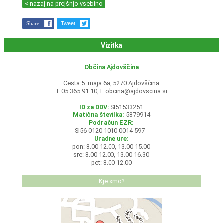
< nazaj na prejšnjo vsebino
Share
Tweet
Vizitka
Občina Ajdovščina
Cesta 5. maja 6a, 5270 Ajdovščina
T 05 365 91 10, E
obcina@ajdovscina.si
ID za DDV:
SI51533251
Matična številka:
5879914
Podračun EZR:
SI56 0120 1010 0014 597
Uradne ure:
pon: 8.00-12.00, 13.00-15.00
sre: 8.00-12.00, 13.00-16.30
pet: 8.00-12.00
Kje smo?