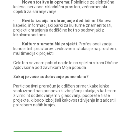
·
Nove storitve in oprema
: Polnilnice za električna
kolesa, servisno-skladiščni prostori, večnamenski
objekti za shranjevanje.
·
Revitalizacija in ohranjanje dediščine
: Obnova
kapelic, informacijski parki za kulturne znamenitosti,
projekti ohranjanja dediščine kot so sadovnjaki z
lokalnimi sortami.
·
Kulturno-umetniški projekti
: Profesionalizacija
koncertnih prostorov, zvokovne instalacije na prostem,
multimedijski projekti.
Celoten seznam pobud najdete na spletni strani Občine
Ajdovščina pod zavihkom Moja pobuda.
Zakaj je vaše sodelovanje pomembno?
Participativni proračun je odličen primer, kako lahko
vsak izmed nas prispeva k izboljšanju okolja, v katerem
živimo. S sodelovanjem v glasovanju podprete tiste
projekte, ki bodo izboljšali kakovost življenja in zadostili
potrebam naših krajev.