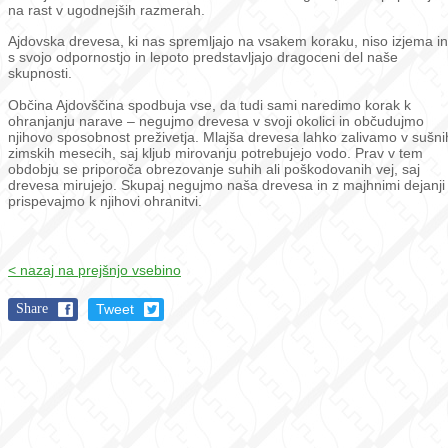
na rast v ugodnejših razmerah.
Ajdovska drevesa, ki nas spremljajo na vsakem koraku, niso izjema in
s svojo odpornostjo in lepoto predstavljajo dragoceni del naše
skupnosti.
Občina Ajdovščina spodbuja vse, da tudi sami naredimo korak k
ohranjanju narave – negujmo drevesa v svoji okolici in občudujmo
njihovo sposobnost preživetja. Mlajša drevesa lahko zalivamo v sušni
zimskih mesecih, saj kljub mirovanju potrebujejo vodo. Prav v tem
obdobju se priporoča obrezovanje suhih ali poškodovanih vej, saj
drevesa mirujejo. Skupaj negujmo naša drevesa in z majhnimi dejanji
prispevajmo k njihovi ohranitvi.
< nazaj na prejšnjo vsebino
Share
Tweet