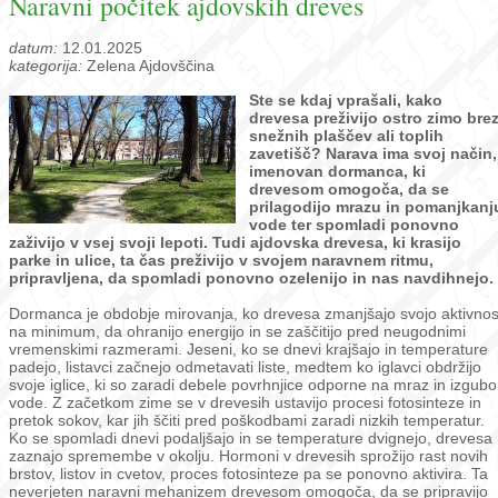
Naravni počitek ajdovskih dreves
datum:
12.01.2025
kategorija:
Zelena Ajdovščina
Ste se kdaj vprašali, kako
drevesa preživijo ostro zimo bre
snežnih plaščev ali toplih
zavetišč? Narava ima svoj način,
imenovan dormanca, ki
drevesom omogoča, da se
prilagodijo mrazu in pomanjkanj
vode ter spomladi ponovno
zaživijo v vsej svoji lepoti. Tudi ajdovska drevesa, ki krasijo
parke in ulice, ta čas preživijo v svojem naravnem ritmu,
pripravljena, da spomladi ponovno ozelenijo in nas navdihnejo.
Dormanca je obdobje mirovanja, ko drevesa zmanjšajo svojo aktivnos
na minimum, da ohranijo energijo in se zaščitijo pred neugodnimi
vremenskimi razmerami. Jeseni, ko se dnevi krajšajo in temperature
padejo, listavci začnejo odmetavati liste, medtem ko iglavci obdržijo
svoje iglice, ki so zaradi debele povrhnjice odporne na mraz in izgubo
vode. Z začetkom zime se v drevesih ustavijo procesi fotosinteze in
pretok sokov, kar jih ščiti pred poškodbami zaradi nizkih temperatur.
Ko se spomladi dnevi podaljšajo in se temperature dvignejo, drevesa
zaznajo spremembe v okolju. Hormoni v drevesih sprožijo rast novih
brstov, listov in cvetov, proces fotosinteze pa se ponovno aktivira. Ta
neverjeten naravni mehanizem drevesom omogoča, da se pripravijo