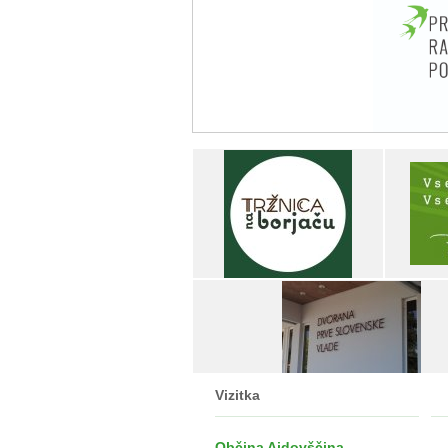
Vizitka
Občina Ajdovščina