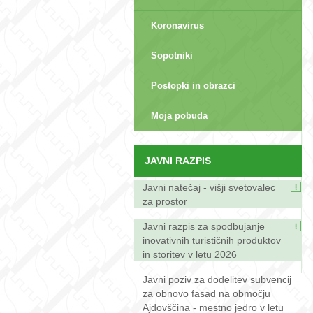
Koronavirus
Sopotniki
Postopki in obrazci
sep>
Moja pobuda
JAVNI RAZPIS
Javni natečaj - višji svetovalec
za prostor
Javni razpis za spodbujanje
inovativnih turističnih produktov
in storitev v letu 2026
Javni poziv za dodelitev subvencij
za obnovo fasad na območju
Ajdovščina - mestno jedro v letu