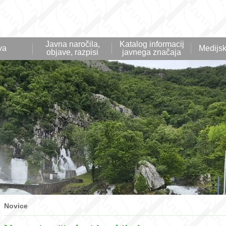
Javna naročila,
Katalog informacij
va
Medijsk
objave, razpisi
javnega značaja
Novice