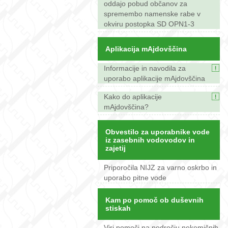
oddajo pobud občanov za
spremembo namenske rabe v
okviru postopka SD OPN1-3
Aplikacija mAjdovščina
Informacije in navodila za
uporabo aplikacije mAjdovščina
Kako do aplikacije
mAjdovščina?
Obvestilo za uporabnike vode
iz zasebnih vodovodov in
zajetij
Priporočila NIJZ za varno oskrbo in
uporabo pitne vode
Kam po pomoč ob duševnih
stiskah
Viri pomoči na področju nekemičnih