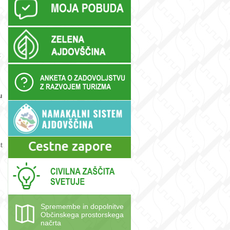
z
u
t
Spremembe in dopolnitve
Občinskega prostorskega
načrta