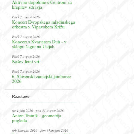
Aktivno dopoldne s Centrom za
krepitev zdravja
Petek 7.avgust 2026
Koncert Evropskega mladinskega
orkestra v Vipavskem Križu
Petek 7.avgust 2026
Koncert s Kvartetom Duh - v
sklopu šagre na Ustjah
Petek 7.avgust 2026
Kašev letni vrt
Petek 7.avgust 2026
6. Slovenski zamejski jamboree
2026
Razstave
sre 1.julij 2026 - pon 31.avgust 2026
Anton Tratnik - geometrija
pogleda
sob 1.avgust 2026 - pon 31.avgust 2026