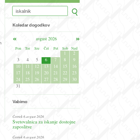
Koledar dogodkov
avgust 2026
h
Pon
Tor
Sre
Čet
Pet
Sob
Ned
1
2
3
4
5
6
7
8
9
10
11
12
13
14
15
16
17
18
19
20
21
22
23
24
25
26
27
28
29
30
31
Vabimo
Četrtek 6.avgust 2026
Svetovalnica za iskanje dostojne
zaposlitve
Četrtek 6.avgust 2026