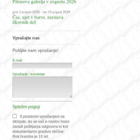
Pilonova galerija v avgustu 2026
pon 3.avgust 2026 - sre 19.avgust 2026
Čas, ujet v barve. razstava
likovnih del
Vprašajte nas
Pošljite nam vprašanje!
E-mail
Vprašanje / komentar
Splošni pogoji
S poslanim vprašanjem se
strinjate, da se vaš e-naslov hrani
zaradi pošiljanja odgovora in kot
dokumentarno gradivo občine.
Rok hrambe je 10 let.