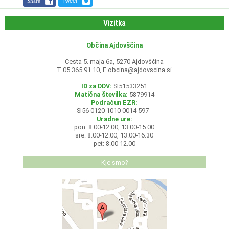
Share
Tweet
Vizitka
Občina Ajdovščina
Cesta 5. maja 6a, 5270 Ajdovščina
T 05 365 91 10, E
obcina@ajdovscina.si
ID za DDV:
SI51533251
Matična številka:
5879914
Podračun EZR:
SI56 0120 1010 0014 597
Uradne ure:
pon: 8.00-12.00, 13.00-15.00
sre: 8.00-12.00, 13.00-16.30
pet: 8.00-12.00
Kje smo?