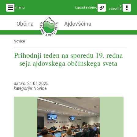
iz
menu
izpostavljeno
vsebine
Občina
Ajdovščina
Novice
Prihodnji teden na sporedu 19. redna
seja ajdovskega občinskega sveta
datum:
21.01.2025
kategorija:
Novice