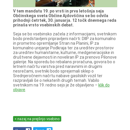
V tem mandatu 19. po vrsti in prva letošnja seja
Občinskega sveta Občine Ajdovščina se bo odvila
prihodnji četrtek, 30. januarja. 12 točk dnevnega reda
prinaša vrsto vsebinskih debat.
Seja se bo vsebinsko začela z informacijami, svetnikom
bodo predstavljeni pripravljeni načrti: DIIP za komunalno
in prometno opremljanje Stran na Planini, IP za
komunalno urejanje Podkraja ter za ureditev prostorov
za ureditev humanitarne, kulturne, medgeneracijske in
društvene dejavnosti in noveliran IP za prenovo Pilonove
galerije. Na sporedu bo rebalans proračuna, govora bo o
letnem načrtu varstva pred naravnimi in drugimi
nesrečami, svetniki bodo sprejemali sklep o
Srednjeročnem načrtu nabave gasilskih vozil ter
razpravljali še o nekaterih drugih temah. Vabilo
svetnikom na 19. redno sejo je že objavljeno –
klik do
objave
.
< nazaj na prejšnjo vsebino