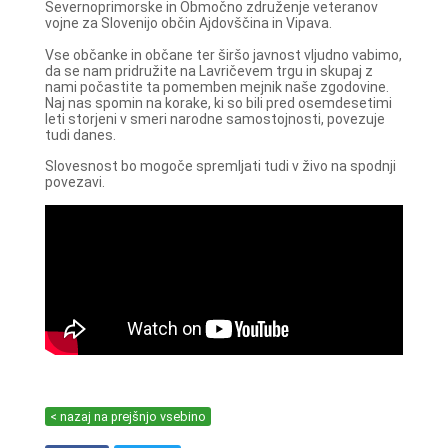
Severnoprimorske in Območno združenje veteranov
vojne za Slovenijo občin Ajdovščina in Vipava.
Vse občanke in občane ter širšo javnost vljudno vabimo,
da se nam pridružite na Lavričevem trgu in skupaj z
nami počastite ta pomemben mejnik naše zgodovine.
Naj nas spomin na korake, ki so bili pred osemdesetimi
leti storjeni v smeri narodne samostojnosti, povezuje
tudi danes.
Slovesnost bo mogoče spremljati tudi v živo na spodnji
povezavi.
< nazaj na prejšnjo vsebino