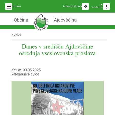
iz
menu
izpostavljeno
vsebine
Občina
Ajdovščina
Novice
Danes v središču Ajdovščine
osrednja vseslovenska proslava
datum:
03.05.2025
kategorija:
Novice