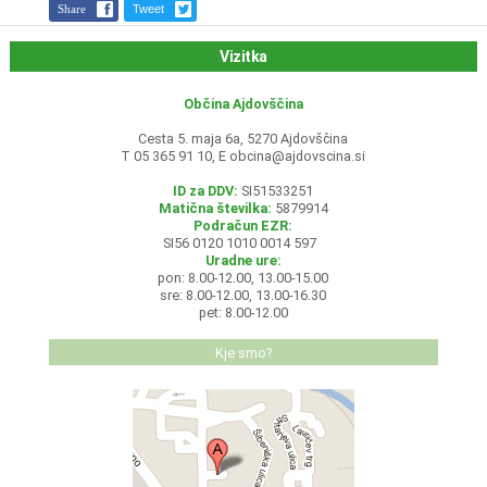
Share
Tweet
Vizitka
Občina Ajdovščina
Cesta 5. maja 6a, 5270 Ajdovščina
T 05 365 91 10, E
obcina@ajdovscina.si
ID za DDV:
SI51533251
Matična številka:
5879914
Podračun EZR:
SI56 0120 1010 0014 597
Uradne ure:
pon: 8.00-12.00, 13.00-15.00
sre: 8.00-12.00, 13.00-16.30
pet: 8.00-12.00
Kje smo?