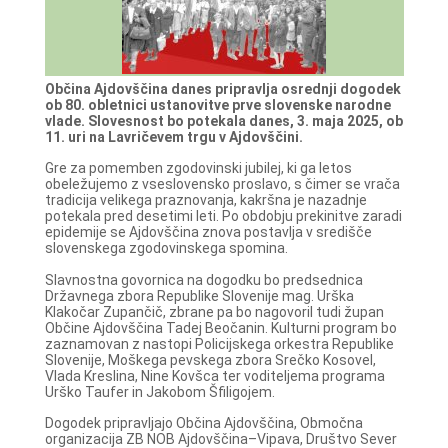
Občina Ajdovščina danes pripravlja osrednji dogodek
ob 80. obletnici ustanovitve prve slovenske narodne
vlade. Slovesnost bo potekala danes, 3. maja 2025, ob
11. uri na Lavričevem trgu v Ajdovščini.
Gre za pomemben zgodovinski jubilej, ki ga letos
obeležujemo z vseslovensko proslavo, s čimer se vrača
tradicija velikega praznovanja, kakršna je nazadnje
potekala pred desetimi leti. Po obdobju prekinitve zaradi
epidemije se Ajdovščina znova postavlja v središče
slovenskega zgodovinskega spomina.
Slavnostna govornica na dogodku bo predsednica
Državnega zbora Republike Slovenije mag. Urška
Klakočar Zupančič, zbrane pa bo nagovoril tudi župan
Občine Ajdovščina Tadej Beočanin. Kulturni program bo
zaznamovan z nastopi Policijskega orkestra Republike
Slovenije, Moškega pevskega zbora Srečko Kosovel,
Vlada Kreslina, Nine Kovšca ter voditeljema programa
Urško Taufer in Jakobom Šfiligojem.
Dogodek pripravljajo Občina Ajdovščina, Območna
organizacija ZB NOB Ajdovščina–Vipava, Društvo Sever