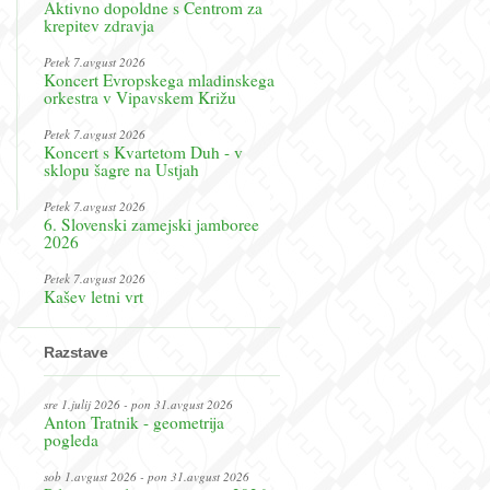
Aktivno dopoldne s Centrom za
krepitev zdravja
Petek 7.avgust 2026
Koncert Evropskega mladinskega
orkestra v Vipavskem Križu
Petek 7.avgust 2026
Koncert s Kvartetom Duh - v
sklopu šagre na Ustjah
Petek 7.avgust 2026
6. Slovenski zamejski jamboree
2026
Petek 7.avgust 2026
Kašev letni vrt
Razstave
sre 1.julij 2026 - pon 31.avgust 2026
Anton Tratnik - geometrija
pogleda
sob 1.avgust 2026 - pon 31.avgust 2026