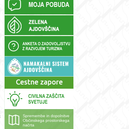
a
Spremembe in dopolnitve
k
Občinskega prostorskega
načrta