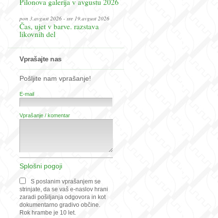
Pilonova galerija v avgustu 2026
pon 3.avgust 2026 - sre 19.avgust 2026
Čas, ujet v barve. razstava
likovnih del
Vprašajte nas
Pošljite nam vprašanje!
E-mail
Vprašanje / komentar
Splošni pogoji
S poslanim vprašanjem se
strinjate, da se vaš e-naslov hrani
zaradi pošiljanja odgovora in kot
dokumentarno gradivo občine.
Rok hrambe je 10 let.