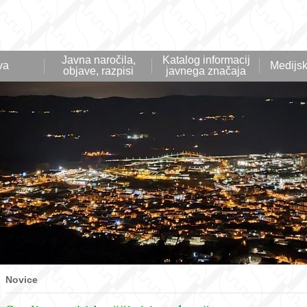
Javna naročila,
Katalog informacij
va
Medijsk
objave, razpisi
javnega značaja
Novice