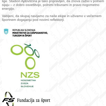
lige. Stadion Ajdovščina je tako pripravljen, da znova zaživi v polnem
sijaju – z dobro osvetlitvijo, polnimi tribunami in pravo nogometno
energijo.
Vabljeni, da skupaj navijamo za naše ekipe in uživamo v večernem
športnem dogajanju pod novimi reflektorji.