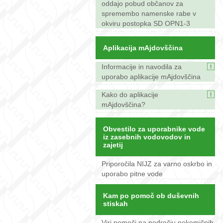
oddajo pobud občanov za
spremembo namenske rabe v
okviru postopka SD OPN1-3
Aplikacija mAjdovščina
Informacije in navodila za
uporabo aplikacije mAjdovščina
Kako do aplikacije
mAjdovščina?
Obvestilo za uporabnike vode
iz zasebnih vodovodov in
zajetij
Priporočila NIJZ za varno oskrbo in
uporabo pitne vode
Kam po pomoč ob duševnih
stiskah
Viri pomoči na področju nekemičnih