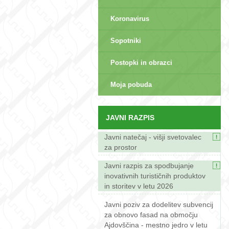
Koronavirus
Sopotniki
Postopki in obrazci
sep>
Moja pobuda
JAVNI RAZPIS
Javni natečaj - višji svetovalec
za prostor
Javni razpis za spodbujanje
inovativnih turističnih produktov
in storitev v letu 2026
Javni poziv za dodelitev subvencij
za obnovo fasad na območju
Ajdovščina - mestno jedro v letu