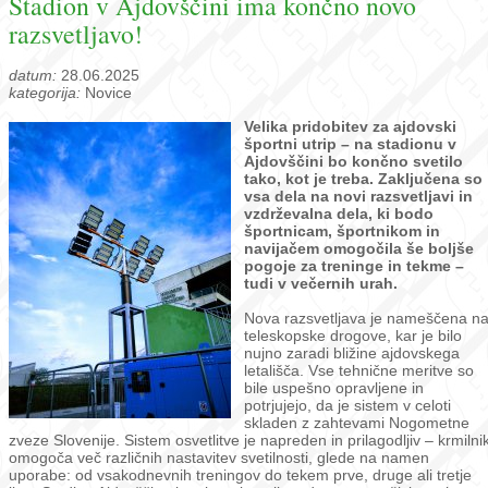
Stadion v Ajdovščini ima končno novo
razsvetljavo!
datum:
28.06.2025
kategorija:
Novice
Velika pridobitev za ajdovski
športni utrip – na stadionu v
Ajdovščini bo končno svetilo
tako, kot je treba. Zaključena so
vsa dela na novi razsvetljavi in
vzdrževalna dela, ki bodo
športnicam, športnikom in
navijačem omogočila še boljše
pogoje za treninge in tekme –
tudi v večernih urah.
Nova razsvetljava je nameščena n
teleskopske drogove, kar je bilo
nujno zaradi bližine ajdovskega
letališča. Vse tehnične meritve so
bile uspešno opravljene in
potrjujejo, da je sistem v celoti
skladen z zahtevami Nogometne
zveze Slovenije. Sistem osvetlitve je napreden in prilagodljiv – krmilni
omogoča več različnih nastavitev svetilnosti, glede na namen
uporabe: od vsakodnevnih treningov do tekem prve, druge ali tretje