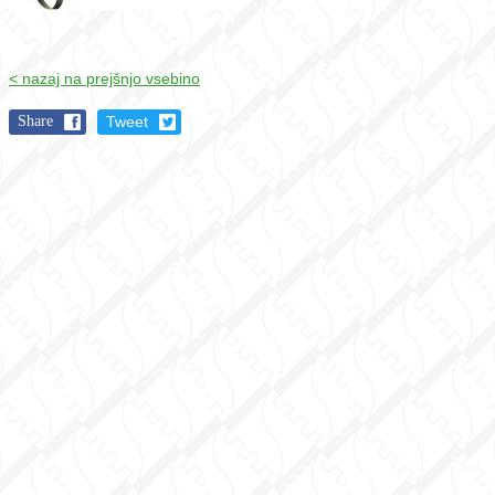
< nazaj na prejšnjo vsebino
Share
Tweet