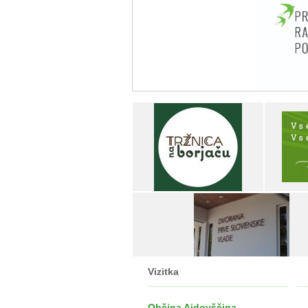
Vizitka
Občina Ajdovščina