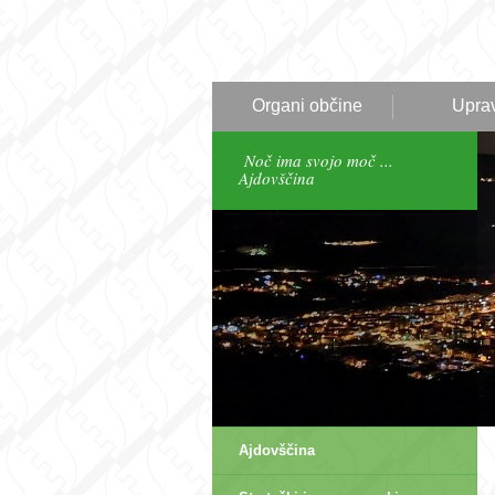
Organi občine
Upra
Noč ima svojo moč ...
Ajdovščina
Ajdovščina