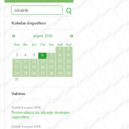
Koledar dogodkov
avgust 2026
Pon
Tor
Sre
Čet
Pet
Sob
Ned
1
2
3
4
5
6
7
8
9
10
11
12
13
14
15
16
17
18
19
20
21
22
23
24
25
26
27
28
29
30
31
Vabimo
Četrtek 6.avgust 2026
Svetovalnica za iskanje dostojne
zaposlitve
Četrtek 6.avgust 2026