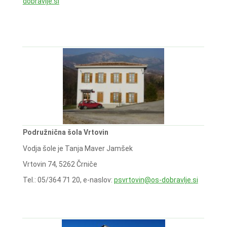
dobravlje.si
Podružnična šola Vrtovin
Vodja šole je Tanja Maver Jamšek
Vrtovin 74, 5262 Črniče
Tel.: 05/364 71 20, e-naslov:
psvrtovin@os-dobravlje.si