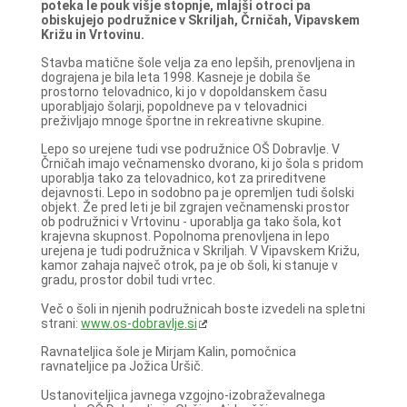
poteka le pouk višje stopnje, mlajši otroci pa
obiskujejo podružnice v Skriljah, Črničah, Vipavskem
Križu in Vrtovinu.
Stavba matične šole velja za eno lepših, prenovljena in
dograjena je bila leta 1998. Kasneje je dobila še
prostorno telovadnico, ki jo v dopoldanskem času
uporabljajo šolarji, popoldneve pa v telovadnici
preživljajo mnoge športne in rekreativne skupine.
Lepo so urejene tudi vse podružnice OŠ Dobravlje. V
Črničah imajo večnamensko dvorano, ki jo šola s pridom
uporablja tako za telovadnico, kot za prireditvene
dejavnosti. Lepo in sodobno pa je opremljen tudi šolski
objekt. Že pred leti je bil zgrajen večnamenski prostor
ob podružnici v Vrtovinu - uporablja ga tako šola, kot
krajevna skupnost. Popolnoma prenovljena in lepo
urejena je tudi podružnica v Skriljah. V Vipavskem Križu,
kamor zahaja največ otrok, pa je ob šoli, ki stanuje v
gradu, prostor dobil tudi vrtec.
Več o šoli in njenih podružnicah boste izvedeli na spletni
strani:
www.os-dobravlje.si
Ravnateljica šole je Mirjam Kalin, pomočnica
ravnateljice pa Jožica Uršič.
Ustanoviteljica javnega vzgojno-izobraževalnega