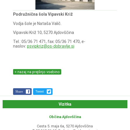
Podružnična šola Vipavski Križ
Vodja šole je Nataša Valič.
Vipavski Križ 10, 5270 Ajdovščina
Tel.: 05/36 71 471, fax: 05/36 71 470, e-
naslov:
psvipkriz@os-dobravlje.si
< nazaj na prejšnjo vsebino
Share
Tweet
Vizitka
Občina Ajdovščina
Cesta 5. maja 6a, 5270 Ajdovščina