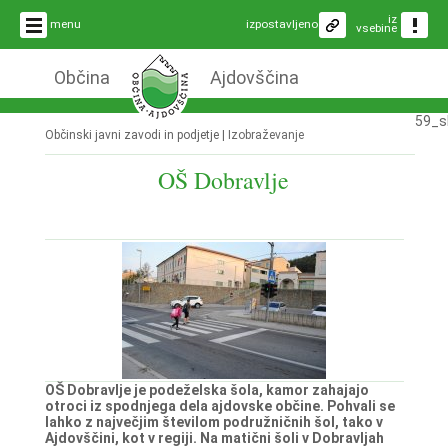
iz
menu
izpostavljeno
vsebine
Občina
Ajdovščina
59_s
Občinski javni zavodi in podjetje |
Izobraževanje
OŠ Dobravlje
OŠ Dobravlje je podeželska šola, kamor zahajajo
otroci iz spodnjega dela ajdovske občine. Pohvali se
lahko z največjim številom podružničnih šol, tako v
Ajdovščini, kot v regiji. Na matični šoli v Dobravljah