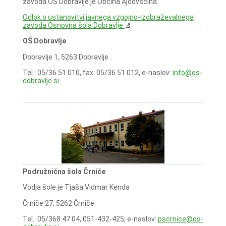
zavoda OŠ Dobravlje je Občina Ajdovščina.
Odlok o ustanovitvi javnega vzgojno-izobraževalnega
zavoda Osnovna šola Dobravlje
OŠ Dobravlje
Dobravlje 1, 5263 Dobravlje
Tel.: 05/36 51 010, fax: 05/36 51 012, e-naslov:
info@os-
dobravlje.si
Podružnična šola Črniče
Vodja šole je Tjaša Vidmar Kenda
Črniče 27, 5262 Črniče
Tel.: 05/368 47 04, 051-432-425, e-naslov:
pscrnice@os-