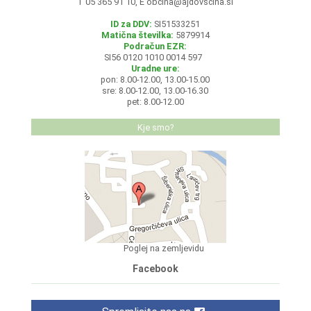
T 05 365 91 10, E
obcina@ajdovscina.si
ID za DDV:
SI51533251
Matična številka:
5879914
Podračun EZR:
SI56 0120 1010 0014 597
Uradne ure:
pon: 8.00-12.00, 13.00-15.00
sre: 8.00-12.00, 13.00-16.30
pet: 8.00-12.00
Kje smo?
Poglej na zemljevidu
Facebook