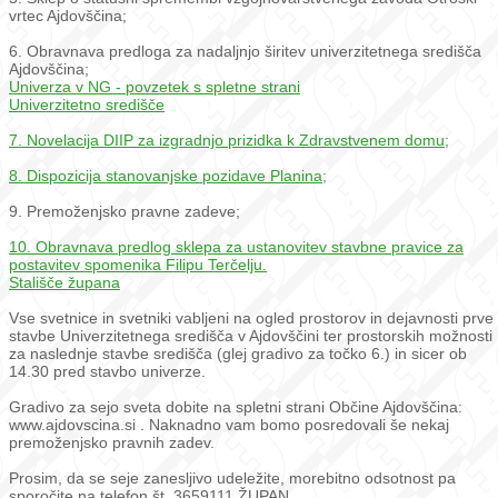
vrtec Ajdovščina;
6. Obravnava predloga za nadaljnjo širitev univerzitetnega središča
Ajdovščina;
Univerza v NG - povzetek s spletne strani
Univerzitetno središče
7. Novelacija DIIP za izgradnjo prizidka k Zdravstvenem domu;
8. Dispozicija stanovanjske pozidave Planina;
9. Premoženjsko pravne zadeve;
10. Obravnava predlog sklepa za ustanovitev stavbne pravice za
postavitev spomenika Filipu Terčelju.
Stališče župana
Vse svetnice in svetniki vabljeni na ogled prostorov in dejavnosti prve
stavbe Univerzitetnega središča v Ajdovščini ter prostorskih možnosti
za naslednje stavbe središča (glej gradivo za točko 6.) in sicer ob
14.30 pred stavbo univerze.
Gradivo za sejo sveta dobite na spletni strani Občine Ajdovščina:
www.ajdovscina.si . Naknadno vam bomo posredovali še nekaj
premoženjsko pravnih zadev.
Prosim, da se seje zanesljivo udeležite, morebitno odsotnost pa
sporočite na telefon št. 3659111.
ŽUPAN