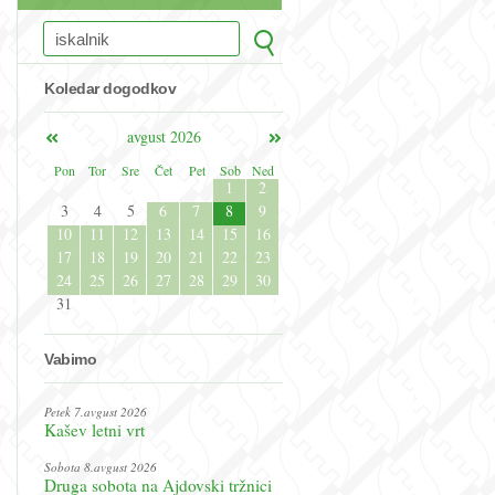
Koledar dogodkov
avgust 2026
Pon
Tor
Sre
Čet
Pet
Sob
Ned
1
2
3
4
5
6
7
8
9
10
11
12
13
14
15
16
17
18
19
20
21
22
23
24
25
26
27
28
29
30
31
Vabimo
Petek 7.avgust 2026
Kašev letni vrt
Sobota 8.avgust 2026
Druga sobota na Ajdovski tržnici