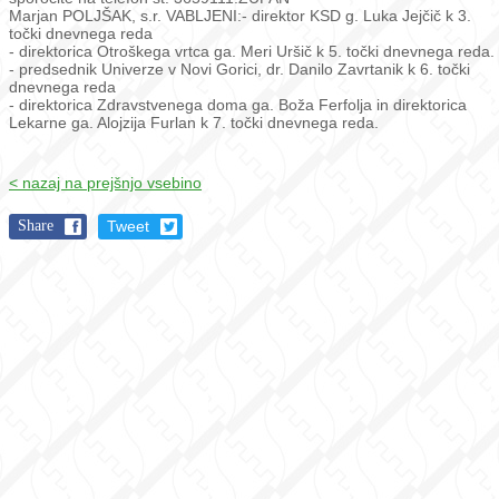
Marjan POLJŠAK, s.r.
VABLJENI:
- direktor KSD g. Luka Jejčič k 3.
točki dnevnega reda
- direktorica Otroškega vrtca ga. Meri Uršič k 5. točki dnevnega reda.
- predsednik Univerze v Novi Gorici, dr. Danilo Zavrtanik k 6. točki
dnevnega reda
- direktorica Zdravstvenega doma ga. Boža Ferfolja in direktorica
Lekarne ga. Alojzija Furlan k 7. točki dnevnega reda.
< nazaj na prejšnjo vsebino
Share
Tweet