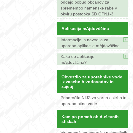
oddajo pobud občanov za
spremembo namenske rabe v
okviru postopka SD OPN1-3
Aplikacija mAjdovščina
Informacije in navodila za
uporabo aplikacije mAjdovščina
Kako do aplikacije
mAjdovščina?
Obvestilo za uporabnike vode
iz zasebnih vodovodov in
zajetij
Priporočila NIJZ za varno oskrbo in
uporabo pitne vode
Kam po pomoč ob duševnih
stiskah
Viri pomoči na področju nekemičnih