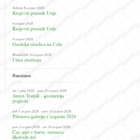
Sobota 8.avgust 2026
Krajevni praznik Ustje
9.avgust 2026
Krajevni praznik Ustje
9.avgust 2026
Gasilska veselica na Colu
Ponedeljek 10.avgust 2026
Urice druženja
Razstave
sre 1.julij 2026 - pon 31.avgust 2026
Anton Tratnik - geometrija
pogleda
sob 1.avgust 2026 - pon 31.avgust 2026
Pilonova galerija v avgustu 2026
pon 3.avgust 2026 - sre 19.avgust 2026
Čas, ujet v barve. razstava
likovnih del