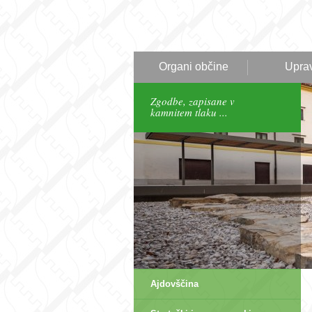
Organi občine
Upra
Zgodbe, zapisane v
kamnitem tlaku ...
Ajdovščina