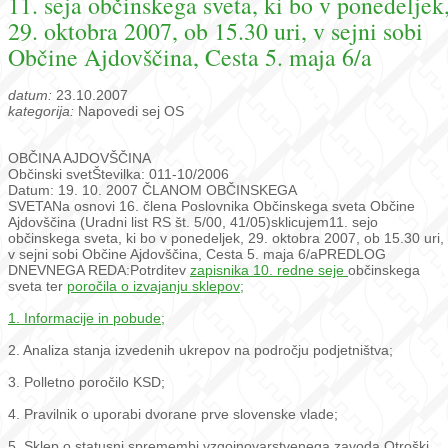
11. seja občinskega sveta, ki bo v ponedeljek
29. oktobra 2007, ob 15.30 uri, v sejni sobi
Občine Ajdovščina, Cesta 5. maja 6/a
datum:
23.10.2007
kategorija:
Napovedi sej OS
OBČINA AJDOVŠČINA
Občinski svet
Številka: 011-10/2006
Datum: 19. 10. 2007
ČLANOM OBČINSKEGA
SVETA
Na osnovi 16. člena Poslovnika Občinskega sveta Občine
Ajdovščina (Uradni list RS št. 5/00, 41/05)
sklicujem
11. sejo
občinskega sveta, ki bo v ponedeljek, 29. oktobra 2007, ob 15.30 uri,
v sejni sobi Občine Ajdovščina, Cesta 5. maja 6/a
PREDLOG
DNEVNEGA REDA:
Potrditev
zapisnika 10. redne seje
občinskega
sveta ter
poročila o izvajanju sklepov;
1. Informacije in pobude;
2. Analiza stanja izvedenih ukrepov na področju podjetništva;
3. Polletno poročilo KSD;
4. Pravilnik o uporabi dvorane prve slovenske vlade;
5. Sklep o statusni spremembi vzgojnovarstvenega zavoda Otroški