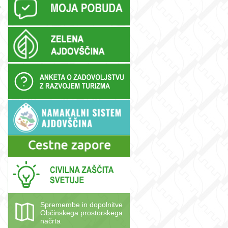
,
Spremembe in dopolnitve
Občinskega prostorskega
načrta