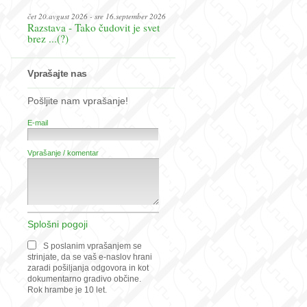
čet 20.avgust 2026 - sre 16.september 2026
Razstava - Tako čudovit je svet
brez ...(?)
Vprašajte nas
Pošljite nam vprašanje!
E-mail
Vprašanje / komentar
Splošni pogoji
S poslanim vprašanjem se
strinjate, da se vaš e-naslov hrani
zaradi pošiljanja odgovora in kot
dokumentarno gradivo občine.
Rok hrambe je 10 let.