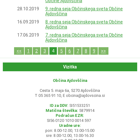
Občine Ajdovščina
28.10.2019
9. redna seja Občinskega sveta Občine
Ajdovščina
16.09.2019
8. redna seja Občinskega sveta Občine
Ajdovščina
17.06.2019
7. redna seja Občinskega sveta Občine
Ajdovščina
<<
1
2
3
4
5
6
7
8
9
>>
Vizitka
Občina Ajdovščina
Cesta 5. maja 6a, 5270 Ajdovščina
T 05 365 91 10, E
obcina@ajdovscina.si
ID za DDV:
SI51533251
Matična številka:
5879914
Podračun EZR:
SI56 0120 1010 0014 597
Uradne ure:
pon: 8.00-12.00, 13.00-15.00
sre: 8.00-12.00, 13.00-16.30