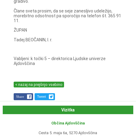
gradivo.
Člane sveta prosim, da se seje zanesljivo udeležijo,
morebitno odsotnost pa sporočijo na telefon št. 365 91
11.
ŽUPAN
Tadej BEOČANIN, l. r.
Vabljeni: k točki 5 – direktorica Ljudske univerze
Ajdovščina
< nazaj na prejšnjo vsebino
Share
Tweet
Vizitka
Občina Ajdovščina
Cesta 5. maja 6a, 5270 Ajdovščina