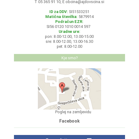
T 05 365 91 10, E
obcina@ajdovscina.si
ID za DDV:
SI51533251
Matična številka:
5879914
Podračun EZR:
SI56 0120 1010 0014 597
Uradne ure:
pon: 8.00-12.00, 13.00-15.00
sre: 8.00-12.00, 13.00-16.30
pet: 8.00-12.00
Kje smo?
Poglej na zemljevidu
Facebook