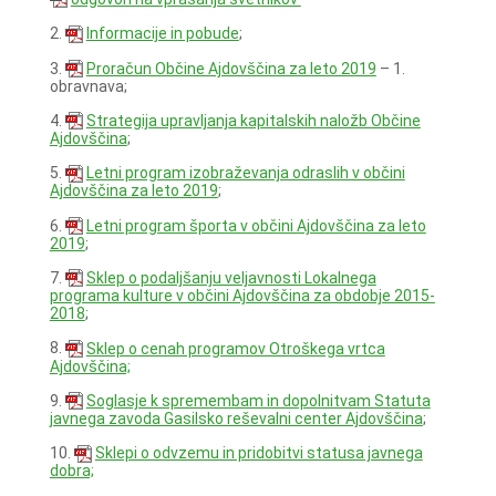
2.
Informacije in pobude
;
3.
Proračun Občine Ajdovščina za leto 2019
– 1.
obravnava;
4.
Strategija upravljanja kapitalskih naložb Občine
Ajdovščina
;
5.
Letni program izobraževanja odraslih v občini
Ajdovščina za leto 2019
;
6.
Letni program športa v občini Ajdovščina za leto
2019
;
7.
Sklep o podaljšanju veljavnosti Lokalnega
programa kulture v občini Ajdovščina za obdobje 2015-
2018
;
8.
Sklep o cenah programov Otroškega vrtca
Ajdovščina;
9.
Soglasje k spremembam in dopolnitvam Statuta
javnega zavoda Gasilsko reševalni center Ajdovščina
;
10.
Sklepi o odvzemu in pridobitvi statusa javnega
dobra;