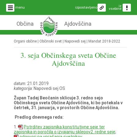
iz
menu
izpostavljeno
vsebine
Občina
Ajdovščina
Organi občine | Občinski svet | Napovedi sej |
Mandat 2018-2022
3. seja Občinskega sveta Občine
Ajdovščina
datum:
21.01.2019
kategorija:
Napovedi sej OS
Župan Tadej Beočanin sklicuje 3. redno sejo
Občinskega sveta Občine Ajdovščina, ki bo potekala v
četrtek, 31. januarja, v prostorih Občine Ajdovščina.
Predlog dnevnega reda:
1.
Potrditev zapisnika konstitutivne seje ter
zapisnika in poročila o izvajanju sklepov2. redne seje
;
odgovori na vprašanja svetnikov