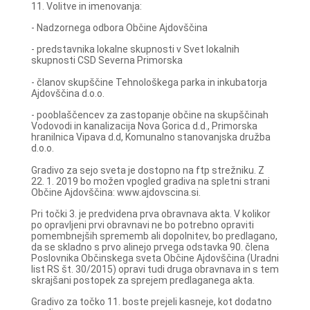
11. Volitve in imenovanja:
- Nadzornega odbora Občine Ajdovščina
- predstavnika lokalne skupnosti v Svet lokalnih
skupnosti CSD Severna Primorska
- članov skupščine Tehnološkega parka in inkubatorja
Ajdovščina d.o.o.
- pooblaščencev za zastopanje občine na skupščinah
Vodovodi in kanalizacija Nova Gorica d.d., Primorska
hranilnica Vipava d.d, Komunalno stanovanjska družba
d.o.o.
Gradivo za sejo sveta je dostopno na ftp strežniku. Z
22. 1. 2019 bo možen vpogled gradiva na spletni strani
Občine Ajdovščina: www.ajdovscina.si.
Pri točki 3. je predvidena prva obravnava akta. V kolikor
po opravljeni prvi obravnavi ne bo potrebno opraviti
pomembnejših sprememb ali dopolnitev, bo predlagano,
da se skladno s prvo alinejo prvega odstavka 90. člena
Poslovnika Občinskega sveta Občine Ajdovščina (Uradni
list RS št. 30/2015) opravi tudi druga obravnava in s tem
skrajšani postopek za sprejem predlaganega akta.
Gradivo za točko 11. boste prejeli kasneje, kot dodatno