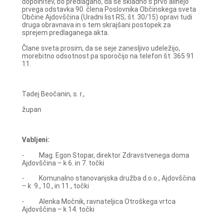
dopolnitev, bo predlagano, da se skladno s prvo alinejo
prvega odstavka 90. člena Poslovnika Občinskega sveta
Občine Ajdovščina (Uradni list RS, št. 30/15) opravi tudi
druga obravnava in s tem skrajšani postopek za
sprejem predlaganega akta.
Člane sveta prosim, da se seje zanesljivo udeležijo,
morebitno odsotnost pa sporočijo na telefon št. 365 91
11.
Tadej Beočanin, s. r.,
župan
Vabljeni:
- Mag. Egon Stopar, direktor Zdravstvenega doma
Ajdovščina – k 6. in 7. točki
- Komunalno stanovanjska družba d.o.o., Ajdovščina
– k 9., 10., in 11., točki
- Alenka Močnik, ravnateljica Otroškega vrtca
Ajdovščina – k 14. točki