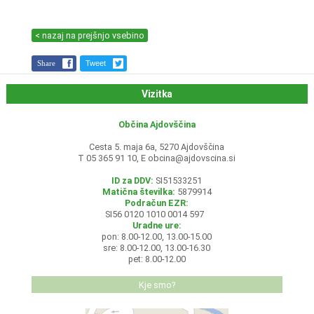
< nazaj na prejšnjo vsebino
Share
Tweet
Vizitka
Občina Ajdovščina
Cesta 5. maja 6a, 5270 Ajdovščina
T 05 365 91 10, E
obcina@ajdovscina.si
ID za DDV:
SI51533251
Matična številka:
5879914
Podračun EZR:
SI56 0120 1010 0014 597
Uradne ure:
pon: 8.00-12.00, 13.00-15.00
sre: 8.00-12.00, 13.00-16.30
pet: 8.00-12.00
Kje smo?