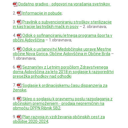
Dodatno gradivo - odgovori na vprašanja svetnikov
2.
Informacije in pobude
;
3.
Pravilnik o subvencioniranju stroškov sterilizacije
in kastracije lastniških mačk in psov
– 2. obravnava;
4.
Odlok o sofinanciranju letnega programa športa v
občini Ajdovščina
– 1.obravnava;
5.
Odlok o ustanovitvi Medobčinske uprave Mestne
občine Nova Gorica, Občine Ajdovščina in Občine Brda
–
1.obravnava;
6.
Seznanitev z Letnim poročilom Zdravstvenega
doma Ajdovščina za leto 2018 in soglasje k razporeditvi
presežka prihodkov nad odhodki
7.
Soglasje k ordinacijskemu času dispanzerja za
ženske;
8.
Sklep o soglasju k pravnemu poslu razpolaganja z
občinskim premoženjem - prodaja nepremičnin na
območju OPPN Ribnik SB2
;
9.
Plan razvoja in vzdrževanja občinskih cest za
obdobje 2020-2024
;