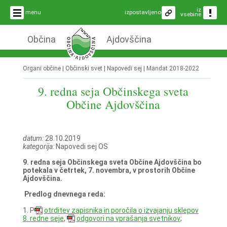
iz
menu
izpostavljeno
vsebine
Občina
Ajdovščina
Organi občine | Občinski svet | Napovedi sej |
Mandat 2018-2022
9. redna seja Občinskega sveta
Občine Ajdovščina
datum:
28.10.2019
kategorija:
Napovedi sej OS
9. redna seja Občinskega sveta Občine Ajdovščina bo
potekala v četrtek, 7. novembra, v prostorih Občine
Ajdovščina.
Predlog dnevnega reda:
1. P
otrditev zapisnika in poročila o izvajanju sklepov
8. redne seje
,
odgovori na vprašanja svetnikov
;