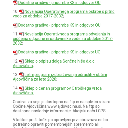
Dodatno gradivo - pripombe KS in odgovor OU
10.
Novelacija Operativnega programa oskrbe s pitno
vodo za obdobje 2017-2032
;
Dodatno gradivo - pripombe KS in odgovor OU
11.
Novelacija Operativnega programa odvajanja in
čiščenja odpadne in padavinske vode za obdobje 2017-
2032
;
Dodatno gradivo - pripombe KS in odgovor UO
12.
Sklep o odpisu dolga Sončne hiše d.o.o.
Ajdovščina
;
13.
Letni program izobraževanja odraslih v občini
Ajdovščina za leto 2020
;
14.
Sklep o cenah programov Otroškega vrtca
Ajdovščina.
Gradivo za sejo je dostopno na ftp in na spletni strani
Občine Ajdovščina www.ajdovscina.si. Na ftp so
dostopne naslednje informacije: Akcijski načrt CPS
V kolikor pri 4. točki po opravljeni prvi obravnavi ne bo
potrebno opraviti pomembnejših sprememb ali