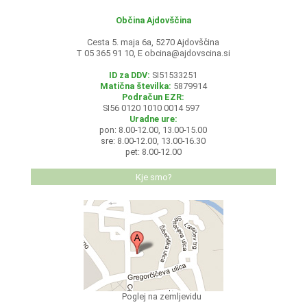
Občina Ajdovščina
Cesta 5. maja 6a, 5270 Ajdovščina
T 05 365 91 10, E
obcina@ajdovscina.si
ID za DDV:
SI51533251
Matična številka:
5879914
Podračun EZR:
SI56 0120 1010 0014 597
Uradne ure:
pon: 8.00-12.00, 13.00-15.00
sre: 8.00-12.00, 13.00-16.30
pet: 8.00-12.00
Kje smo?
Poglej na zemljevidu