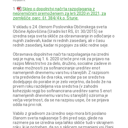
1.
Sklep o dopolnitvi načrta razpolaganja z
nepremičnim premoženjem za leti 2020 in 2021, za
zemljišče parc. št. 384/4 k.o. Šturje.
V skladu s 24. členom Poslovnika Občinskega sveta
Občine Ajdovščina (Uradni list RS, št. 30/2015) se
izredna seja sveta skliče za obravnavanje in odločanje o
nujnih zadevah, kadar ni rednih zasedanj, ali v času
rednih zasedanj, kadar ni pogojev za sklic redne seje.
Obravnava dopolnitve načrta razpolaganja na izredni
seji je nujna, saj 1. 6. 2020 izteče prvi rok za prijavo na
razpis Ministrstvo za delo, družino, socialne zadeve in
enake možnosti za sofinanciranje ureditev enot
namenjenih dnevnemu varstvu starejših. Z razpisom
sta predvidena še dva roka, vendar pa se sredstva
dodeljujejo do porabe in je zelo verjetno, da bodo že na
prvem roku razdeljena vsa sredstva (v zahodni
kohezijski regiji bo sofinancirana ureditev samo 5 enot
namenjenih dnevnemu varstvu starejših) oziroma je
večja verjetnost, da se na razpisu uspe, če se prijava
odda na prvi rok.
Vabilo z gradivom za izredno sejo mora biti poslano
članom sveta najkasneje 5 dni pred sejo, glede na
razmere pa se izredna seja lahko skliče tudi v skrajnem
roku, ki je potreben, da so s sklicem seznanjeni vsi člani