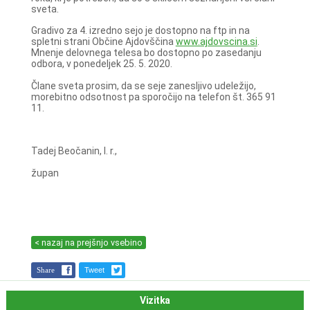
sveta.
Gradivo za 4. izredno sejo je dostopno na ftp in na
spletni strani Občine Ajdovščina
www.ajdovscina.si
.
Mnenje delovnega telesa bo dostopno po zasedanju
odbora, v ponedeljek 25. 5. 2020.
Člane sveta prosim, da se seje zanesljivo udeležijo,
morebitno odsotnost pa sporočijo na telefon št. 365 91
11.
Tadej Beočanin, l. r.,
župan
< nazaj na prejšnjo vsebino
Share
Tweet
Vizitka