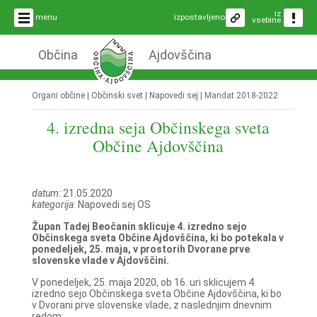
iz
menu
izpostavljeno
vsebine
Občina
Ajdovščina
Organi občine | Občinski svet | Napovedi sej |
Mandat 2018-2022
4. izredna seja Občinskega sveta
Občine Ajdovščina
datum:
21.05.2020
kategorija:
Napovedi sej OS
Župan Tadej Beočanin sklicuje 4. izredno sejo
Občinskega sveta Občine Ajdovščina, ki bo potekala v
ponedeljek, 25. maja, v prostorih Dvorane prve
slovenske vlade v Ajdovščini.
V ponedeljek, 25. maja 2020, ob 16. uri sklicujem 4.
izredno sejo Občinskega sveta Občine Ajdovščina, ki bo
v Dvorani prve slovenske vlade, z naslednjim dnevnim
redom: