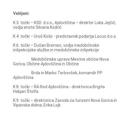
Vabljeni:
K 3. točki – KSD d.o.o., Ajdovščina – direktor Luka Jejčič,
vodja enote Silvana Kodrič
K 4. točki – Uroš Košir - predstavnik podjetja Locus d.o.o.
K 6. točki – Dušan Bremec, vodja medobčinske
inšpekcijske službe in medobčinske inšpekcije
Medobčinske uprave Mestne občine Nova
Gorica, Občine Ajdovščina in Občine
Brda in Marko Terbovšek, komandir PP
Ajdovščina
K 8. točki – RA Rod Ajdovščina - direktorica Brigita
Habjan Štolfa
K 9. točki – direktorica Zavoda za turizem Nova Gorica in
Vipavska dolina, Erika Lojk