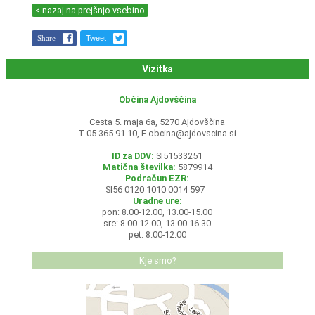
< nazaj na prejšnjo vsebino
Share
Tweet
Vizitka
Občina Ajdovščina
Cesta 5. maja 6a, 5270 Ajdovščina
T 05 365 91 10, E
obcina@ajdovscina.si
ID za DDV:
SI51533251
Matična številka:
5879914
Podračun EZR:
SI56 0120 1010 0014 597
Uradne ure:
pon: 8.00-12.00, 13.00-15.00
sre: 8.00-12.00, 13.00-16.30
pet: 8.00-12.00
Kje smo?