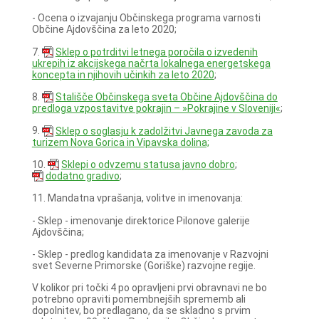
- Ocena o izvajanju Občinskega programa varnosti
Občine Ajdovščina za leto 2020;
7.
Sklep o potrditvi letnega poročila o izvedenih
ukrepih iz akcijskega načrta lokalnega energetskega
koncepta in njihovih učinkih za leto 2020
;
8.
Stališče Občinskega sveta Občine Ajdovščina do
predloga vzpostavitve pokrajin – »Pokrajine v Sloveniji«
;
9.
Sklep o soglasju k zadolžitvi Javnega zavoda za
turizem Nova Gorica in Vipavska dolina;
10.
Sklepi o odvzemu statusa javno dobro
;
dodatno gradivo
;
11. Mandatna vprašanja, volitve in imenovanja:
- Sklep - imenovanje direktorice Pilonove galerije
Ajdovščina;
- Sklep - predlog kandidata za imenovanje v Razvojni
svet Severne Primorske (Goriške) razvojne regije.
V kolikor pri točki 4 po opravljeni prvi obravnavi ne bo
potrebno opraviti pomembnejših sprememb ali
dopolnitev, bo predlagano, da se skladno s prvim