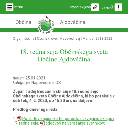
iz
menu
izpostavljeno
vsebine
Občina
Ajdovščina
Organi občine | Občinski svet | Napovedi sej |
Mandat 2018-2022
18. redna seja Občinskega sveta
Občine Ajdovščina
datum:
25.01.2021
kategorija:
Napovedi sej OS
Župan Tadej Beočanin sklicuje 18. redno sejo
Občinskega sveta Občine Ajdovščina, ki bo potekala v
četrtek, 4. 2. 2020, ob 15.30 uri, na daljavo.
Predlog dnevnega reda
1.
Potrditev zapisnika ter poročila o izvajanju sklepov
17. redne seje
,
odgovori na vprašanja svetnikov;