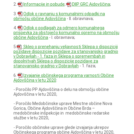
2.
Informacije in pobude
;
DIIP GRC Ajdovščina
;
3.
Odlok o ravnanju s komunalnimi odpadki na
območju občine Ajdovščina
- II. obravnava;
4.
Odlok o podlagah za odmero komunalnega
prispevka za obstoječo komunalno opremo na območju
občine Ajdovščina
- I. obravnava;
5.
Sklep o prenehanju veljavnosti Sklepa o dispoziciji
pozidave dispozicije pozidave za stanovanjsko gradnjo
v Dobravljah - 1. faza in Sklepa o spremembah in
dopolnitvah Sklepa o dispozicije pozidave za
stanovanjsko gradnjo v Dobravljah
- 1. faza;
6.
Izvajanje občinskega programa varnosti Občine
Ajdovščina v letu 2020
:
- Poročilo PP Ajdovščina o delu na območju občine
Ajdovščina v letu 2020,
- Poročilo Medobčinske uprave Mestne občine Nova
Gorica, Občine Ajdovščina in Občine Brda –
medobčinske inšpekcije in medobčinske redarske
službe v letu 2020,
- Poročilo občinske uprave glede izvajanja ukrepov
Občinskega programa občine Ajdovščina v letu 2020,