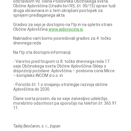
odstavkom 90. člena Poslovnika Občinskega sveta
Občine Ajdovščina (Uradni list RS, št. 30/15) opravi tudi
druga obravnava in s tem skrajšani postopek za
sprejem predlaganega akta.
Gradivo za sejo je dostopno na ftp in na spletni strani
Občine Ajdovščina
www.ajdovscina.si
.
Naknadno vam bomo posredovali gradivo za 4. točko
dnevnega reda.
Na ftp sta dostopni informaciji:
- Varstvo pred hrupom iz 8. točke dnevnega reda 17.
seje Občinskega sveta Občine Ajdovščina-Sklep o
dispoziciji pozidave: Ajdovščina – poslovna cona Mirce
– kompleks INCOM d.o.o.
in
- Poročilo št. 1 o izvajanju strategije razvoja občine
Ajdovščina do 2030.
Člane sveta prosim, da se seje zanesljivo udeležijo,
morebitno odsotnost pa sporočijo na telefon št. 365 91
11.
Tadej Beočanin, s. r., župan