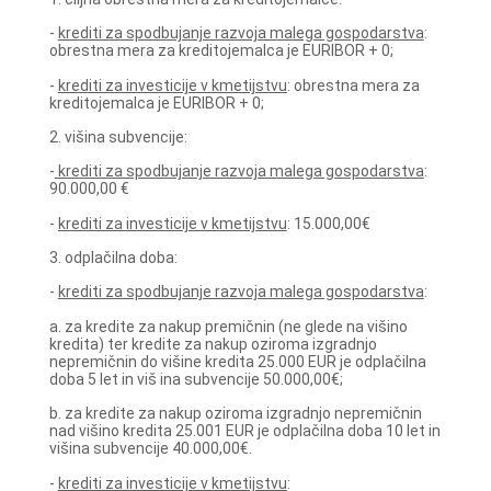
-
krediti za spodbujanje razvoja malega gospodarstva
:
obrestna mera za kreditojemalca je EURIBOR + 0;
-
krediti za investicije v kmetijstvu
: obrestna mera za
kreditojemalca je EURIBOR + 0;
2. višina subvencije:
-
krediti za spodbujanje razvoja malega gospodarstva
:
90.000,00 €
-
krediti za investicije v kmetijstvu
: 15.000,00€
3. odplačilna doba:
-
krediti za spodbujanje razvoja malega gospodarstva
:
a. za kredite za nakup premičnin (ne glede na višino
kredita) ter kredite za nakup oziroma izgradnjo
nepremičnin do višine kredita 25.000 EUR je odplačilna
doba 5 let in viš ina subvencije 50.000,00€;
b. za kredite za nakup oziroma izgradnjo nepremičnin
nad višino kredita 25.001 EUR je odplačilna doba 10 let in
višina subvencije 40.000,00€.
-
krediti za investicije v kmetijstvu
: