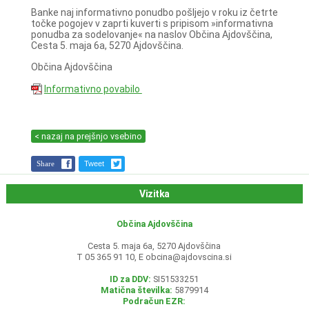
Banke naj informativno ponudbo pošljejo v roku iz četrte
točke pogojev v zaprti kuverti s pripisom »informativna
ponudba za sodelovanje« na naslov Občina Ajdovščina,
Cesta 5. maja 6a, 5270 Ajdovščina.
Občina Ajdovščina
Informativno povabilo
< nazaj na prejšnjo vsebino
Share
Tweet
Vizitka
Občina Ajdovščina
Cesta 5. maja 6a, 5270 Ajdovščina
T 05 365 91 10, E
obcina@ajdovscina.si
ID za DDV:
SI51533251
Matična številka:
5879914
Podračun EZR: