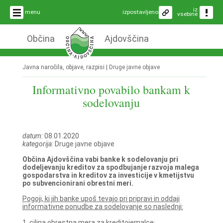
iz
menu
izpostavljeno
vsebine
Občina
Ajdovščina
Javna naročila, objave, razpisi |
Druge javne objave
Informativno povabilo bankam k
sodelovanju
datum:
08.01.2020
kategorija:
Druge javne objave
Občina Ajdovščina vabi banke k sodelovanju pri
dodeljevanju kreditov za spodbujanje razvoja malega
gospodarstva in kreditov za investicije v kmetijstvu
po subvencionirani obrestni meri.
Pogoji, ki jih banke upoš tevajo pri pripravi in oddaji
informativne ponudbe za sodelovanje so naslednji:
1. ciljna obrestna mera za kreditojemalce: