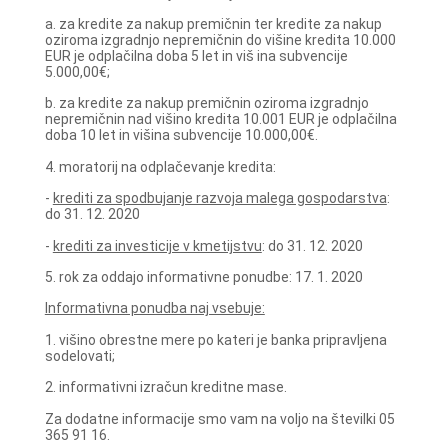
a. za kredite za nakup premičnin ter kredite za nakup
oziroma izgradnjo nepremičnin do višine kredita 10.000
EUR je odplačilna doba 5 let in viš ina subvencije
5.000,00€;
b. za kredite za nakup premičnin oziroma izgradnjo
nepremičnin nad višino kredita 10.001 EUR je odplačilna
doba 10 let in višina subvencije 10.000,00€.
4. moratorij na odplačevanje kredita:
-
krediti za spodbujanje razvoja malega gospodarstva
:
do 31. 12. 2020
-
krediti za investicije v kmetijstvu
: do 31. 12. 2020
5. rok za oddajo informativne ponudbe: 17. 1. 2020
Informativna ponudba naj vsebuje:
1. višino obrestne mere po kateri je banka pripravljena
sodelovati;
2. informativni izračun kreditne mase.
Za dodatne informacije smo vam na voljo na številki 05
365 91 16.