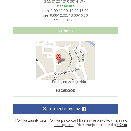
SI56 0120 1010 0014 597
Uradne ure:
pon: 8.00-12.00, 13.00-15.00
sre: 8.00-12.00, 13.00-16.30
pet: 8.00-12.00
Kje smo?
Poglej na zemljevidu
Facebook
Spremljajte nas na
Politika zasebnosti
|
Politika piškotkov
|
Nastavitve piškotkov
|
Izjava o
dostopnosti
| Oblikovanje in produkcija
ar©tur