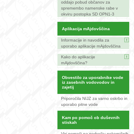
oddajo pobud občanov za
spremembo namenske rabe v
okviru postopka SD OPN1-3
Aplikacija mAjdovščina
Informacije in navodila za
uporabo aplikacije mAjdovščina
Kako do aplikacije
mAjdovščina?
Obvestilo za uporabnike vode
iz zasebnih vodovodov in
zajetij
Priporočila NIJZ za varno oskrbo in
uporabo pitne vode
Kam po pomoč ob duševnih
stiskah
Viri pomoči na področju nekemičnih