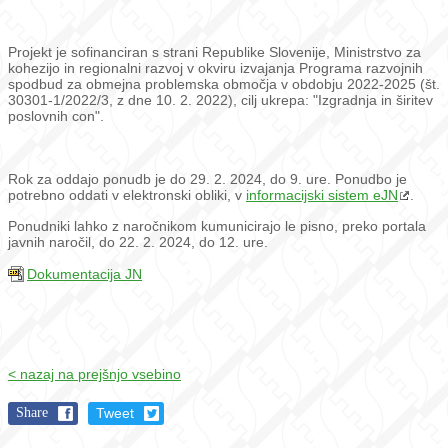
Projekt je sofinanciran s strani Republike Slovenije, Ministrstvo za
kohezijo in regionalni razvoj v okviru izvajanja Programa razvojnih
spodbud za obmejna problemska območja v obdobju 2022-2025 (št.
30301-1/2022/3, z dne 10. 2. 2022), cilj ukrepa: "Izgradnja in širitev
poslovnih con".
Rok za oddajo ponudb je do 29. 2. 2024, do 9. ure. Ponudbo je
potrebno oddati v elektronski obliki, v
informacijski sistem eJN
.
Ponudniki lahko z naročnikom kumunicirajo le pisno, preko portala
javnih naročil, do 22. 2. 2024, do 12. ure.
Dokumentacija JN
< nazaj na prejšnjo vsebino
Share
Tweet