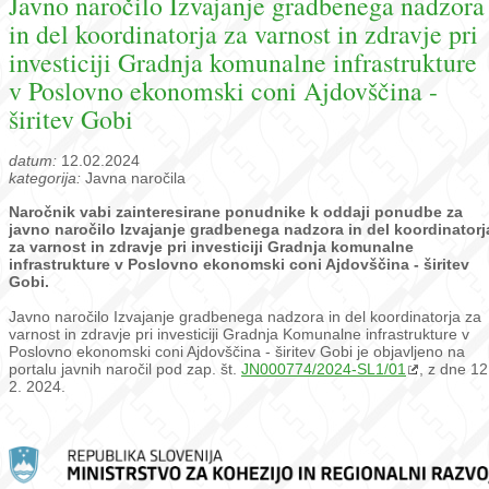
Javno naročilo Izvajanje gradbenega nadzora
in del koordinatorja za varnost in zdravje pri
investiciji Gradnja komunalne infrastrukture
v Poslovno ekonomski coni Ajdovščina -
širitev Gobi
datum:
12.02.2024
kategorija:
Javna naročila
Naročnik vabi zainteresirane ponudnike k oddaji ponudbe za
javno naročilo Izvajanje gradbenega nadzora in del koordinatorj
za varnost in zdravje pri investiciji Gradnja komunalne
infrastrukture v Poslovno ekonomski coni Ajdovščina - širitev
Gobi.
Javno naročilo Izvajanje gradbenega nadzora in del koordinatorja za
varnost in zdravje pri investiciji Gradnja Komunalne infrastrukture v
Poslovno ekonomski coni Ajdovščina - širitev Gobi je objavljeno na
portalu javnih naročil pod zap. št.
JN000774/2024-SL1/01
, z dne 12
2. 2024.