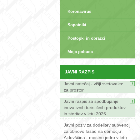
Koronavirus
Sopotniki
Postopki in obrazci
sep>
Moja pobuda
JAVNI RAZPIS
Javni natečaj - višji svetovalec
za prostor
Javni razpis za spodbujanje
inovativnih turističnih produktov
in storitev v letu 2026
Javni poziv za dodelitev subvencij
za obnovo fasad na območju
Ajdovščina - mestno jedro v letu