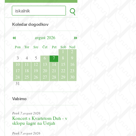
Koledar dogodkov
avgust 2026
Pon
Tor
Sre
Čet
Pet
Sob
Ned
1
2
3
4
5
6
7
8
9
10
11
12
13
14
15
16
17
18
19
20
21
22
23
24
25
26
27
28
29
30
31
Vabimo
Petek 7.avgust 2026
Koncert s Kvartetom Duh - v
sklopu šagre na Ustjah
Petek 7.avgust 2026