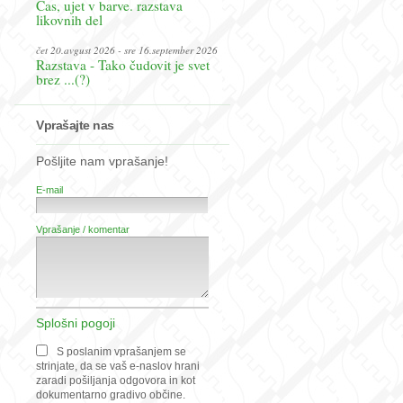
Čas, ujet v barve. razstava
likovnih del
čet 20.avgust 2026 - sre 16.september 2026
Razstava - Tako čudovit je svet
brez ...(?)
Vprašajte nas
Pošljite nam vprašanje!
E-mail
Vprašanje / komentar
Splošni pogoji
S poslanim vprašanjem se
strinjate, da se vaš e-naslov hrani
zaradi pošiljanja odgovora in kot
dokumentarno gradivo občine.