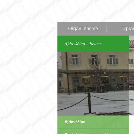
Organi občine
Upra
Ajdovščina v belem.
Ajdovščina