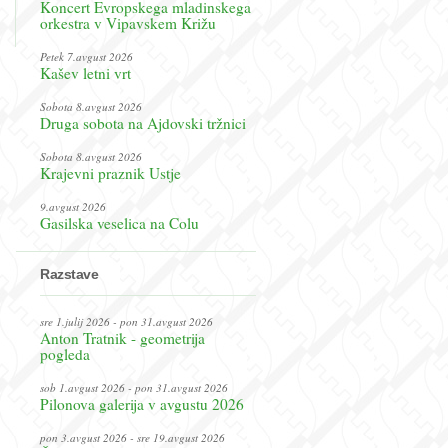
Koncert Evropskega mladinskega
orkestra v Vipavskem Križu
Petek 7.avgust 2026
Kašev letni vrt
Sobota 8.avgust 2026
Druga sobota na Ajdovski tržnici
Sobota 8.avgust 2026
Krajevni praznik Ustje
9.avgust 2026
Gasilska veselica na Colu
Razstave
sre 1.julij 2026 - pon 31.avgust 2026
Anton Tratnik - geometrija
pogleda
sob 1.avgust 2026 - pon 31.avgust 2026
Pilonova galerija v avgustu 2026
pon 3.avgust 2026 - sre 19.avgust 2026