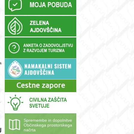
a
.
Spremembe in dopolnitve
Občinskega prostorskega
načrta