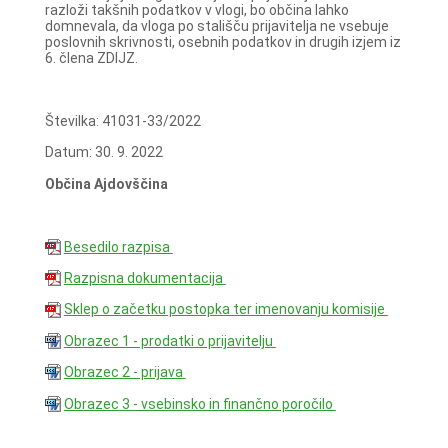
razloži takšnih podatkov v vlogi, bo občina lahko
domnevala, da vloga po stališču prijavitelja ne vsebuje
poslovnih skrivnosti, osebnih podatkov in drugih izjem iz
6. člena ZDIJZ.
Številka: 41031-33/2022
Datum: 30. 9. 2022
Občina Ajdovščina
Besedilo razpisa
Razpisna dokumentacija
Sklep o začetku postopka ter imenovanju komisije
Obrazec 1 - prodatki o prijavitelju
Obrazec 2 - prijava
Obrazec 3 - vsebinsko in finančno poročilo