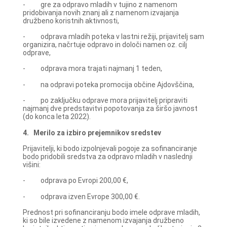
- gre za odpravo mladih v tujino z namenom
pridobivanja novih znanj ali z namenom izvajanja
družbeno koristnih aktivnosti,
- odprava mladih poteka v lastni režiji, prijavitelj sam
organizira, načrtuje odpravo in določi namen oz. cilj
odprave,
- odprava mora trajati najmanj 1 teden,
- na odpravi poteka promocija občine Ajdovščina,
- po zaključku odprave mora prijavitelj pripraviti
najmanj dve predstavitvi popotovanja za širšo javnost
(do konca leta 2022).
4.
Merilo za izbiro prejemnikov sredstev
Prijavitelji, ki bodo izpolnjevali pogoje za sofinanciranje
bodo pridobili sredstva za odpravo mladih v naslednji
višini:
- odprava po Evropi 200,00 €,
- odprava izven Evrope 300,00 €.
Prednost pri sofinanciranju bodo imele odprave mladih,
ki so bile izvedene z namenom izvajanja družbeno