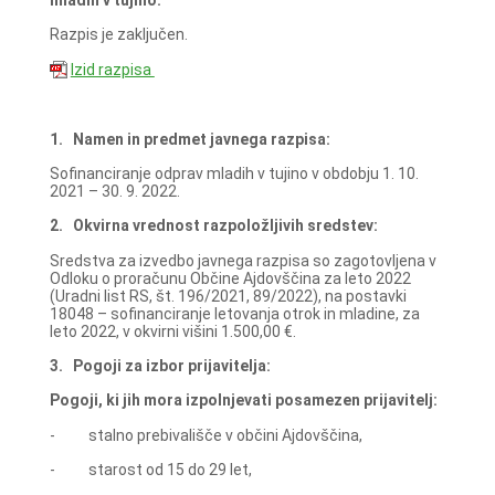
Razpis je zaključen.
Izid razpisa
1.
Namen in predmet javnega razpisa:
Sofinanciranje odprav mladih v tujino v obdobju 1. 10.
2021 – 30. 9. 2022.
2.
Okvirna vrednost razpoložljivih sredstev:
Sredstva za izvedbo javnega razpisa so zagotovljena v
Odloku o proračunu Občine Ajdovščina za leto 2022
(Uradni list RS, št. 196/2021, 89/2022), na postavki
18048 – sofinanciranje letovanja otrok in mladine, za
leto 2022, v okvirni višini 1.500,00 €.
3.
Pogoji za izbor prijavitelja:
Pogoji, ki jih mora izpolnjevati posamezen prijavitelj:
- stalno prebivališče v občini Ajdovščina,
- starost od 15 do 29 let,