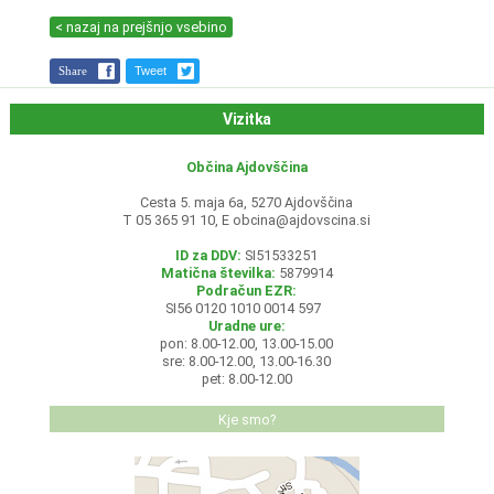
< nazaj na prejšnjo vsebino
Share
Tweet
Vizitka
Občina Ajdovščina
Cesta 5. maja 6a, 5270 Ajdovščina
T 05 365 91 10, E
obcina@ajdovscina.si
ID za DDV:
SI51533251
Matična številka:
5879914
Podračun EZR:
SI56 0120 1010 0014 597
Uradne ure:
pon: 8.00-12.00, 13.00-15.00
sre: 8.00-12.00, 13.00-16.30
pet: 8.00-12.00
Kje smo?