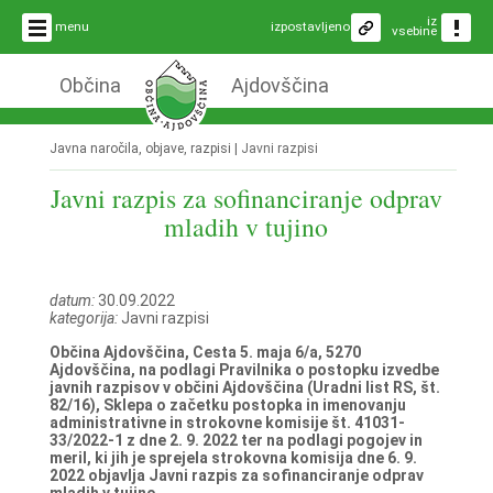
iz
menu
izpostavljeno
vsebine
Občina
Ajdovščina
Javna naročila, objave, razpisi |
Javni razpisi
Javni razpis za sofinanciranje odprav
mladih v tujino
datum:
30.09.2022
kategorija:
Javni razpisi
Občina Ajdovščina, Cesta 5. maja 6/a, 5270
Ajdovščina, na podlagi Pravilnika o postopku izvedbe
javnih razpisov v občini Ajdovščina (Uradni list RS, št.
82/16), Sklepa o začetku postopka in imenovanju
administrativne in strokovne komisije št. 41031-
33/2022-1 z dne 2. 9. 2022 ter na podlagi pogojev in
meril, ki jih je sprejela strokovna komisija dne 6. 9.
2022 objavlja Javni razpis za sofinanciranje odprav
mladih v tujino.