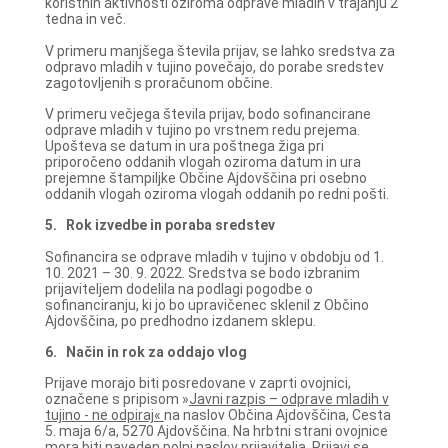
koristnih aktivnosti oziroma odprave mladih v trajanju 2
tedna in več.
V primeru manjšega števila prijav, se lahko sredstva za
odpravo mladih v tujino povečajo, do porabe sredstev
zagotovljenih s proračunom občine.
V primeru večjega števila prijav, bodo sofinancirane
odprave mladih v tujino po vrstnem redu prejema.
Upošteva se datum in ura poštnega žiga pri
priporočeno oddanih vlogah oziroma datum in ura
prejemne štampiljke Občine Ajdovščina pri osebno
oddanih vlogah oziroma vlogah oddanih po redni pošti.
5.
Rok izvedbe in poraba sredstev
Sofinancira se odprave mladih v tujino v obdobju od 1.
10. 2021 – 30. 9. 2022. Sredstva se bodo izbranim
prijaviteljem dodelila na podlagi pogodbe o
sofinanciranju, ki jo bo upravičenec sklenil z Občino
Ajdovščina, po predhodno izdanem sklepu.
6.
Način in rok za oddajo vlog
Prijave morajo biti posredovane v zaprti ovojnici,
označene s pripisom »
Javni razpis – odprave mladih v
tujino - ne odpiraj«
na naslov Občina Ajdovščina, Cesta
5. maja 6/a, 5270 Ajdovščina. Na hrbtni strani ovojnice
mora biti naveden
polni naslov prijavitelja.
Prijavi se