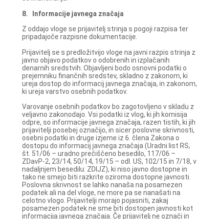
8.
Informacije javnega značaja
Z oddajo vloge se prijavitelj strinja s pogoji razpisa ter
pripadajoče razpisne dokumentacije.
Prijavitelj se s predložitvijo vloge na javni razpis strinja z
javno objavo podatkov o odobrenih in izplačanih
denarnih sredstvih. Objavljeni bodo osnovni podatki o
prejemniku finančnih sredstev, skladno z zakonom, ki
ureja dostop do informacij javnega značaja, in zakonom,
ki ureja varstvo osebnih podatkov.
Varovanje osebnih podatkov bo zagotovljeno v skladu z
veljavno zakonodajo. Vsi podatki iz vlog, ki jih komisija
odpre, so informacije javnega značaja, razen tistih, ki jih
prijavitelji posebej označijo, in sicer poslovne skrivnosti,
osebni podatki in druge izjeme iz 6. člena Zakona o
dostopu do informacij javnega značaja (Uradni list RS,
št. 51/06 – uradno prečiščeno besedilo, 117/06 –
ZDavP-2, 23/14, 50/14, 19/15 – odl. US, 102/15 in 7/18, v
nadaljnjem besedilu: ZDIJZ), ki niso javno dostopne in
tako ne smejo biti razkrite oziroma dostopne javnosti.
Poslovna skrivnost se lahko nanaša na posamezen
podatek ali na del vloge, ne more pa se nanašati na
celotno vlogo. Prijavitelji morajo pojasniti, zakaj
posamezen podatek ne sme biti dostopen javnosti kot
informacija javnega značaja. Če prijavitelj ne označi in