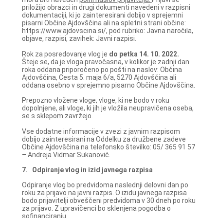
priložijo obrazci in drugi dokumenti navedeni v razpisni
dokumentaciji, ki jo zainteresirani dobijo v sprejemni
pisarni Občine Ajdovščina ali na spletni strani občine:
https://www.ajdovscina.si/, pod rubriko: Javna naročila,
objave, razpisi, zavihek: Javni razpisi.
Rok za posredovanje vlog je
do petka 14. 10. 2022.
Šteje se, da je vloga pravočasna, v kolikor je zadnji dan
roka oddana priporočeno po pošti na naslov: Občina
Ajdovščina, Cesta 5. maja 6/a, 5270 Ajdovščina ali
oddana osebno v sprejemno pisarno Občine Ajdovščina.
Prepozno vložene vloge, vloge, ki ne bodo v roku
dopolnjene, ali vloge, ki jih je vložila neupravičena oseba,
se s sklepom zavržejo.
Vse dodatne informacije v zvezi z javnim razpisom
dobijo zainteresirani na Oddelku za družbene zadeve
Občine Ajdovščina na telefonsko številko: 05/ 365 91 57
– Andreja Vidmar Sukanović.
7.
Odpiranje vlog in izid javnega razpisa
Odpiranje vlog bo predvidoma naslednji delovni dan po
roku za prijavo na javni razpis. O izidu javnega razpisa
bodo prijavitelji obveščeni predvidoma v 30 dneh po roku
za prijavo. Z upravičenci bo sklenjena pogodba o
sofinanciranju.