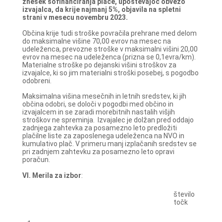
znesek sofinanciranja plače, upoštevajoč obvezo
izvajalca, da krije najmanj 5%, objavila na spletni
strani v mesecu novembru 2023.
Občina krije tudi stroške povračila prehrane med delom
do maksimalne višine 70,00 evrov na mesec na
udeleženca, prevozne stroške v maksimalni višini 20,00
evrov na mesec na udeleženca (prizna se 0,1evra/km).
Materialne stroške po dejanski višini stroškov za
izvajalce, ki so jim materialni stroški posebej, s pogodbo
odobreni.
Maksimalna višina mesečnih in letnih sredstev, ki jih
občina odobri, se določi v pogodbi med občino in
izvajalcem in se zaradi morebitnih nastalih višjih
stroškov ne spreminja. Izvajalec je dolžan pred oddajo
zadnjega zahtevka za posamezno leto predložiti
plačilne liste za zaposlenega udeleženca na NVO in
kumulativo plač. V primeru manj izplačanih sredstev se
pri zadnjem zahtevku za posamezno leto opravi
poračun.
VI. Merila za izbor
:
število
točk