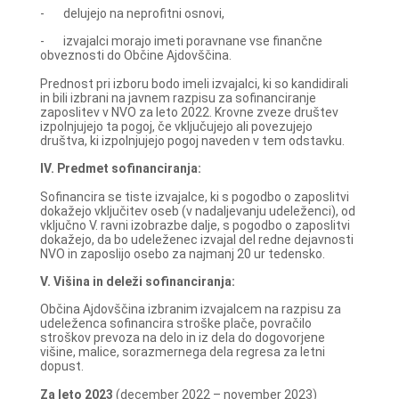
- delujejo na neprofitni osnovi,
- izvajalci morajo imeti poravnane vse finančne
obveznosti do Občine Ajdovščina.
Prednost pri izboru bodo imeli izvajalci, ki so kandidirali
in bili izbrani na javnem razpisu za sofinanciranje
zaposlitev v NVO za leto 2022. Krovne zveze društev
izpolnjujejo ta pogoj, če vključujejo ali povezujejo
društva, ki izpolnjujejo pogoj naveden v tem odstavku.
IV. Predmet sofinanciranja:
Sofinancira se tiste izvajalce, ki s pogodbo o zaposlitvi
dokažejo vključitev oseb (v nadaljevanju udeleženci), od
vključno V. ravni izobrazbe dalje, s pogodbo o zaposlitvi
dokažejo, da bo udeleženec izvajal del redne dejavnosti
NVO in zaposlijo osebo za najmanj 20 ur tedensko.
V. Višina in deleži sofinanciranja:
Občina Ajdovščina izbranim izvajalcem na razpisu za
udeleženca sofinancira stroške plače, povračilo
stroškov prevoza na delo in iz dela do dogovorjene
višine, malice, sorazmernega dela regresa za letni
dopust.
Za leto 2023
(december 2022 – november 2023)