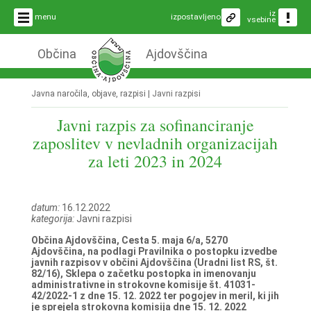
iz
menu
izpostavljeno
vsebine
Občina
Ajdovščina
Javna naročila, objave, razpisi |
Javni razpisi
Javni razpis za sofinanciranje
zaposlitev v nevladnih organizacijah
za leti 2023 in 2024
datum:
16.12.2022
kategorija:
Javni razpisi
Občina Ajdovščina, Cesta 5. maja 6/a, 5270
Ajdovščina, na podlagi Pravilnika o postopku izvedbe
javnih razpisov v občini Ajdovščina (Uradni list RS, št.
82/16), Sklepa o začetku postopka in imenovanju
administrativne in strokovne komisije št. 41031-
42/2022-1 z dne 15. 12. 2022 ter pogojev in meril, ki jih
je sprejela strokovna komisija dne 15. 12. 2022