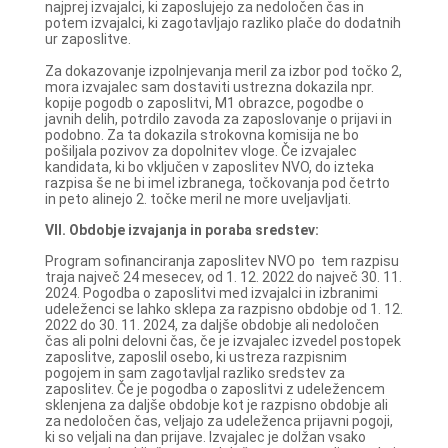
najprej izvajalci, ki zaposlujejo za nedoločen čas in
potem izvajalci, ki zagotavljajo razliko plače do dodatnih
ur zaposlitve.
Za dokazovanje izpolnjevanja meril za izbor pod točko 2,
mora izvajalec sam dostaviti ustrezna dokazila npr.
kopije pogodb o zaposlitvi, M1 obrazce, pogodbe o
javnih delih, potrdilo zavoda za zaposlovanje o prijavi in
podobno. Za ta dokazila strokovna komisija ne bo
pošiljala pozivov za dopolnitev vloge. Če izvajalec
kandidata, ki bo vključen v zaposlitev NVO, do izteka
razpisa še ne bi imel izbranega, točkovanja pod četrto
in peto alinejo 2. točke meril ne more uveljavljati.
VII. Obdobje izvajanja in poraba sredstev:
Program sofinanciranja zaposlitev NVO po tem razpisu
traja največ 24 mesecev, od 1. 12. 2022 do največ 30. 11.
2024. Pogodba o zaposlitvi med izvajalci in izbranimi
udeleženci se lahko sklepa za razpisno obdobje od 1. 12.
2022 do 30. 11. 2024, za daljše obdobje ali nedoločen
čas ali polni delovni čas, če je izvajalec izvedel postopek
zaposlitve, zaposlil osebo, ki ustreza razpisnim
pogojem in sam zagotavljal razliko sredstev za
zaposlitev. Če je pogodba o zaposlitvi z udeležencem
sklenjena za daljše obdobje kot je razpisno obdobje ali
za nedoločen čas, veljajo za udeleženca prijavni pogoji,
ki so veljali na dan prijave. Izvajalec je dolžan vsako