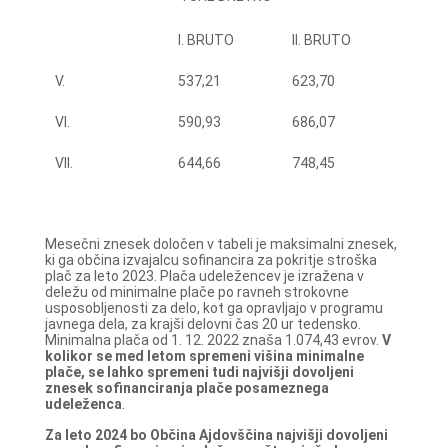
I. BRUTO
II. BRUTO
V.
537,21
623,70
VI.
590,93
686,07
VII.
644,66
748,45
Mesečni znesek določen v tabeli je maksimalni znesek,
ki ga občina izvajalcu sofinancira za pokritje stroška
plač za leto 2023. Plača udeležencev je izražena v
deležu od minimalne plače po ravneh strokovne
usposobljenosti za delo, kot ga opravljajo v programu
javnega dela, za krajši delovni čas 20 ur tedensko.
Minimalna plača od 1. 12. 2022 znaša 1.074,43 evrov.
V
kolikor se med letom spremeni višina minimalne
plače, se lahko spremeni tudi najvišji dovoljeni
znesek sofinanciranja plače posameznega
udeleženca
.
Za leto 2024 bo Občina Ajdovščina najvišji dovoljeni