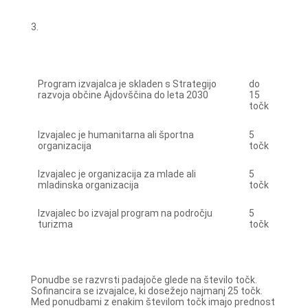
3.
Program izvajalca je skladen s Strategijo
do
razvoja občine Ajdovščina do leta 2030
15
točk
Izvajalec je humanitarna ali športna
5
organizacija
točk
Izvajalec je organizacija za mlade ali
5
mladinska organizacija
točk
Izvajalec bo izvajal program na področju
5
turizma
točk
Ponudbe se razvrsti padajoče glede na število točk.
Sofinancira se izvajalce, ki dosežejo najmanj 25 točk.
Med ponudbami z enakim številom točk imajo prednost