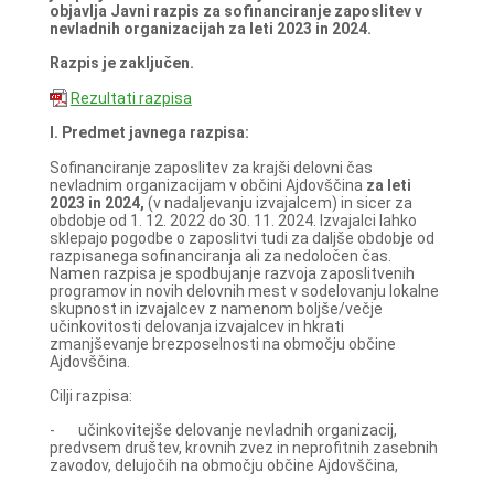
objavlja Javni razpis za sofinanciranje zaposlitev v
nevladnih organizacijah za leti 2023 in 2024.
Razpis je zaključen.
Rezultati razpisa
I. Predmet javnega razpisa:
Sofinanciranje zaposlitev za krajši delovni čas
nevladnim organizacijam v občini Ajdovščina
za leti
2023 in 2024,
(v nadaljevanju izvajalcem) in sicer za
obdobje od 1. 12. 2022 do 30. 11. 2024. Izvajalci lahko
sklepajo pogodbe o zaposlitvi tudi za daljše obdobje od
razpisanega sofinanciranja ali za nedoločen čas.
Namen razpisa je spodbujanje razvoja zaposlitvenih
programov in novih delovnih mest v sodelovanju lokalne
skupnost in izvajalcev z namenom boljše/večje
učinkovitosti delovanja izvajalcev in hkrati
zmanjševanje brezposelnosti na območju občine
Ajdovščina.
Cilji razpisa:
- učinkovitejše delovanje nevladnih organizacij,
predvsem društev, krovnih zvez in neprofitnih zasebnih
zavodov, delujočih na območju občine Ajdovščina,