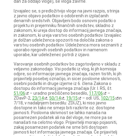
dan za oddajo vloge), se vloga zavrne.
Izvajalec se, s predložitvijo vloge na javni razpis, strinja
z javno objavo podatkov o odobrenih in izplačanih
denarnih sredstvih. Objavljeni bodo osnovni podatki o
projektu in prejemniku finančnih sredstev, skladno z
zakonom, ki ureja dostop do informacij javnega značaja,
in zakonom, ki ureja varstvo osebnih podatkov. Izvajalec
je dolžan udeleženca opozoriti na določila zakona o
varstvu osebnih podatkov. Udeleženca mora seznaniti z
uporabo njegovih osebnih podatkov in namenom
uporabe, kar udeleženec potrdi z izjavo.
Varovanje osebnih podatkov bo zagotovljeno v skladu z
veljavno zakonodajo. Vsi podatki iz vlog, ki jih komisija
odpre, so informacije javnega značaja, razen tistih, ki jih
prijavitelji posebej označijo, in sicer poslovne skrivnosti,
osebni podatki in druge izjeme iz 6. člena Zakona o
dostopu do informacij javnega značaja (Ur. l. RS, št.
51/06
– uradno prečiščeno besedilo,
117/06
–
ZDavP-2,
23/14
,
50/14
,
19/15
– odl. US,
102/15
in
7/18, v nadaljnjem besedilu: ZDIJZ), ki niso javno
dostopne in tako ne smejo biti razkrite oz. dostopne
javnosti. Poslovna skrivnost se lahko nanaša na
posamezen podatek ali na del vloge, ne more pa se
nanašati na celotno vlogo. Prijavitelji morajo pojasniti,
zakaj posamezen podatek ne sme biti dostopen
javnosti kot informacija javnega značaja. Če prijavitelj