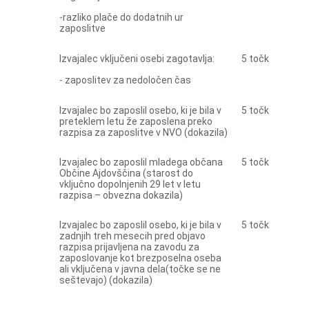
-razliko plače do dodatnih ur
zaposlitve
Izvajalec vključeni osebi zagotavlja:
5 točk
- zaposlitev za nedoločen čas
Izvajalec bo zaposlil osebo, ki je bila v
5 točk
preteklem letu že zaposlena preko
razpisa za zaposlitve v NVO (dokazila)
Izvajalec bo zaposlil mladega občana
5 točk
Občine Ajdovščina (starost do
vključno dopolnjenih 29 let v letu
razpisa – obvezna dokazila)
Izvajalec bo zaposlil osebo, ki je bila v
5 točk
zadnjih treh mesecih pred objavo
razpisa prijavljena na zavodu za
zaposlovanje kot brezposelna oseba
ali vključena v javna dela(točke se ne
seštevajo) (dokazila)