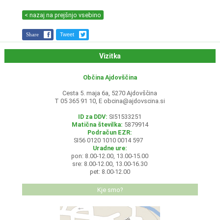
< nazaj na prejšnjo vsebino
Share
Tweet
Vizitka
Občina Ajdovščina
Cesta 5. maja 6a, 5270 Ajdovščina
T 05 365 91 10, E
obcina@ajdovscina.si
ID za DDV:
SI51533251
Matična številka:
5879914
Podračun EZR:
SI56 0120 1010 0014 597
Uradne ure:
pon: 8.00-12.00, 13.00-15.00
sre: 8.00-12.00, 13.00-16.30
pet: 8.00-12.00
Kje smo?