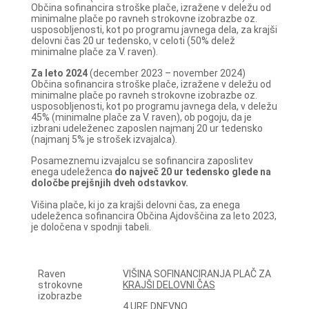
Občina sofinancira stroške plače, izražene v deležu od
minimalne plače po ravneh strokovne izobrazbe oz.
usposobljenosti, kot po programu javnega dela, za krajši
delovni čas 20 ur tedensko, v celoti (50% delež
minimalne plače za V. raven).
Za leto 2024
(december 2023 – november 2024)
Občina sofinancira stroške plače, izražene v deležu od
minimalne plače po ravneh strokovne izobrazbe oz.
usposobljenosti, kot po programu javnega dela, v deležu
45% (minimalne plače za V. raven), ob pogoju, da je
izbrani udeleženec zaposlen najmanj 20 ur tedensko
(najmanj 5% je strošek izvajalca).
Posameznemu izvajalcu se sofinancira zaposlitev
enega udeleženca
do največ 20 ur tedensko glede na
določbe prejšnjih dveh odstavkov.
Višina plače, ki jo za krajši delovni čas, za enega
udeleženca sofinancira Občina Ajdovščina za leto 2023,
je določena v spodnji tabeli.
Raven
VIŠINA SOFINANCIRANJA PLAČ ZA
strokovne
KRAJŠI DELOVNI ČAS
izobrazbe
4 URE DNEVNO