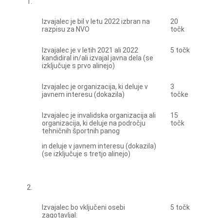
1.
Izvajalec je bil v letu 2022 izbran na
20
razpisu za NVO
točk
Izvajalec je v letih 2021 ali 2022
5 točk
kandidiral in/ali izvajal javna dela (se
izključuje s prvo alinejo)
Izvajalec je organizacija, ki deluje v
3
javnem interesu (dokazila)
točke
Izvajalec je invalidska organizacija ali
15
organizacija, ki deluje na področju
točk
tehničnih športnih panog
in deluje v javnem interesu (dokazila)
(se izključuje s tretjo alinejo)
2.
Izvajalec bo vključeni osebi
5 točk
zagotavljal: