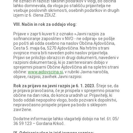
ne označi in razloži takšnih podatkov v vlogi, bo občina
lahko domnevala, da vloga po stališču prijavitelja ne
vsebuje poslovnih skrivnosti, osebnih podatkov in drugih
izjem iz 6. člena ZDIJZ.
VIII. Način in rok za oddajo vlog:
Prijave v zaprti kuverti z oznako »Javni razpis za
sofinanciranje zaposlitev v NVO - ne odpiraj« se pošlje
po pošti ali odda osebno na naslov Občina Ajdovščina,
Cesta 5. maja 6a, 5270 Ajdovščina. Na hrbtni strani
ovojnice mora biti naveden polni naslov prijavitelja.
Prijavi se priložijo obrazci in drugi dokumenti, navedeni v
razpisni dokumentaciji, ki jo zainteresirani dobijo v
sprejemni pisarni Občine Ajdovščina ali na spletni strani
občine:
www.ajdovscina.si
, v rubriki Javna naročila,
objave, razpisi, zavihek Javni razpisi.
Rok za prijavo na javni razpis je 6. 1. 2023.
Šteje se, da
je prijava pravočasna, če je prispela v sprejemno pisarno
občine na dan roka, do konca uradnih ur. Prijavitelji, ki
bodo oddali nepopolno vlogo, bodo pozvani k dopolnitvi,
nepravočasno prispele prijave pa bodo s sklepom
zavržene.
Dodatne informacije lahko vlagatelji dobijo na tel. št. 05/
36 59 123 – Gordana Krkoč.
IX. Odpiranje vlog in izid javnega razpisa: