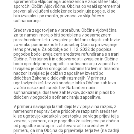
spremembo vključenega udeleženca v zaposlitev takoj
sporočiti Občini Ajdovščina. Občina ob vsaki spremembi
preveri ali vključeni udeleženec izpolnjuje pogoje, ki so
bila izvajalcu, po merilih, priznana za vključitev v
sofinanciranje.
Sredstva zagotovljena v proračunu Občine Ajdovščina
za ta namen, morajo biti porabljena v posameznem
proračunskem letu. Izvajalec je dolžan izdajati zahtevke
za vsako posamezno leto posebej. Občina pa izvajanje
letno preverja. Za obdobje od 1. 12. 2022 do podpisa
pogodbe bodo izvajalcem sredstva refundirana s strani
Občine. Pristojnosti in odgovornosti izvajalca in Občine
bodo opredeljene v pogodbi o sofinanciranju zaposlitve.
Izvajalec je dolžan omogočiti administrativni in finančni
nadzor. Izvajalec je dolžan zaposlitev izvesti po
določbah Zakona o delovnih razmerjih. V primeru
ugotovljenih kršitev zakonodaje lahko Občina zahteva
vračilo nakazanih sredstev. Natančen način
sofinanciranja, dostave zahtevkov, dokazil in plačil bo
določen v pogodbi o sofinanciranju zaposlitve.
V primeru navajanja lažnih dejstev v prijavi na razpis, z
namenom neupravičene pridobitve razpisnih sredstev,
ki se ugotovijo kadarkoli v postopku, se vloga prijavitelja
zavrne, v primeru, da je pogodba že sklenjena pa občina
od pogodbe odstopi in zahteva vračilo sredstev. V
primeru, da ima Občina do prijavitelja terjatve (na zadnji