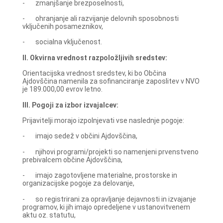
- zmanjšanje brezposelnosti,
- ohranjanje ali razvijanje delovnih sposobnosti
vključenih posameznikov,
- socialna vključenost.
II. Okvirna vrednost razpoložljivih sredstev:
Orientacijska vrednost sredstev, ki bo Občina
Ajdovščina namenila za sofinanciranje zaposlitev v NVO
je 189.000,00 evrov letno.
III. Pogoji za izbor izvajalcev:
Prijavitelji morajo izpolnjevati vse naslednje pogoje:
- imajo sedež v občini Ajdovščina,
- njihovi programi/projekti so namenjeni prvenstveno
prebivalcem občine Ajdovščina,
- imajo zagotovljene materialne, prostorske in
organizacijske pogoje za delovanje,
- so registrirani za opravljanje dejavnosti in izvajanje
programov, ki jih imajo opredeljene v ustanovitvenem
aktu oz. statutu,