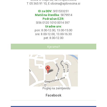
T 05 365 91 10, E
obcina@ajdovscina.si
ID za DDV:
SI51533251
Matična številka:
5879914
Podračun EZR:
SI56 0120 1010 0014 597
Uradne ure:
pon: 8.00-12.00, 13.00-15.00
sre: 8.00-12.00, 13.00-16.30
pet: 8.00-12.00
Kje smo?
Poglej na zemljevidu
Facebook