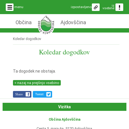
iz
menu
izpostavljeno
vsebine
Občina
Ajdovščina
Koledar dogodkov
Koledar dogodkov
Ta dogodek ne obstaja.
< nazaj na prejšnjo vsebino
Share
Tweet
Vizitka
Občina Ajdovščina
Cesta 5. maja 6a, 5270 Ajdovščina