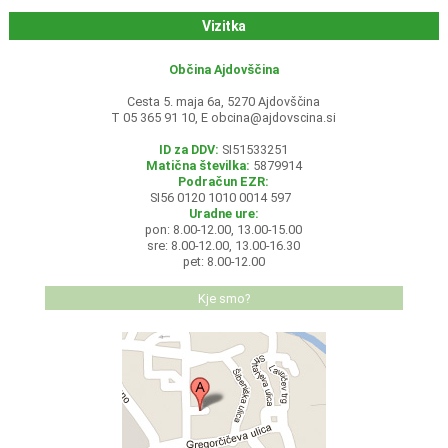
Vizitka
Občina Ajdovščina
Cesta 5. maja 6a, 5270 Ajdovščina
T 05 365 91 10, E
obcina@ajdovscina.si
ID za DDV:
SI51533251
Matična številka:
5879914
Podračun EZR:
SI56 0120 1010 0014 597
Uradne ure:
pon: 8.00-12.00, 13.00-15.00
sre: 8.00-12.00, 13.00-16.30
pet: 8.00-12.00
Kje smo?