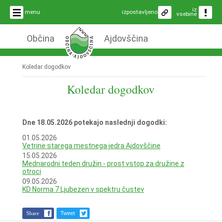
iz
menu
izpostavljeno
vsebine
Občina
Ajdovščina
Koledar dogodkov
Koledar dogodkov
Dne 18.05.2026 potekajo naslednji dogodki:
01.05.2026
Vetrine starega mestnega jedra Ajdovščine
15.05.2026
Mednarodni teden družin - prost vstop za družine z
otroci
09.05.2026
KD Norma 7 Ljubezen v spektru čustev
Share
Tweet