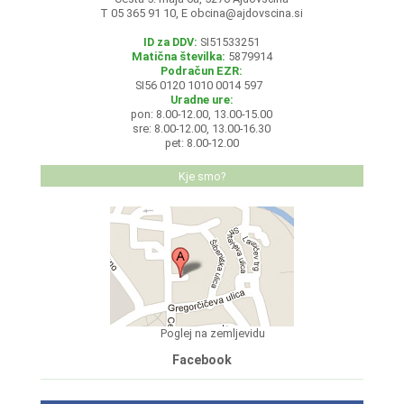
T 05 365 91 10, E
obcina@ajdovscina.si
ID za DDV:
SI51533251
Matična številka:
5879914
Podračun EZR:
SI56 0120 1010 0014 597
Uradne ure:
pon: 8.00-12.00, 13.00-15.00
sre: 8.00-12.00, 13.00-16.30
pet: 8.00-12.00
Kje smo?
Poglej na zemljevidu
Facebook