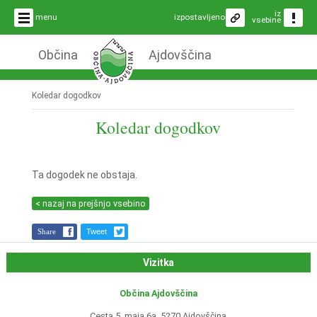
iz
menu
izpostavljeno
vsebine
Občina
Ajdovščina
Koledar dogodkov
Koledar dogodkov
Ta dogodek ne obstaja.
< nazaj na prejšnjo vsebino
Share
Tweet
Vizitka
Občina Ajdovščina
Cesta 5. maja 6a, 5270 Ajdovščina