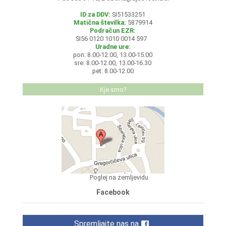
ID za DDV:
SI51533251
Matična številka:
5879914
Podračun EZR:
SI56 0120 1010 0014 597
Uradne ure:
pon: 8.00-12.00, 13.00-15.00
sre: 8.00-12.00, 13.00-16.30
pet: 8.00-12.00
Kje smo?
Poglej na zemljevidu
Facebook
Spremljajte nas na