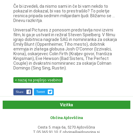
Če bi izvedeli, da nismo sami in če bi vam nekdo to
pokazal in dokazal, bi vas to prestrašilo? To poletje
resnica pripada sedmim milijardam ljudi. Bližamo se ...
Dnevu razkritja.
Universal Pictures z ponosom predstavlja novi izvirni
film, ki ga je ustvaril in režiral Steven Spielberg. V filmu
igrajo dobitnica nagrade SAG in nominiranka za oskarja
Emily Blunt (Oppenheimer, Tiho mesto), dobitnik
emmyja in zlatega globusa Josh O’Connor (Izzivalci,
Krona), oskarjevec Colin Firth (Kraljev govor, franšiza
Kingsman), Eve Hewson (Bad Sisters, The Perfect
Couple) in dvakratni nominiranec za oskarja Colman
Domingo (Sing Sing, Rustin).
< nazaj na prejšnjo vsebino
Share
Tweet
Vizitka
Občina Ajdovščina
Cesta 5. maja 6a, 5270 Ajdovščina
T 05 365 91 10, E
obcina@ajdovscina.si