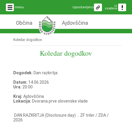
iz
menu
izpostavljeno
vsebine
Občina
Ajdovščina
Koledar dogodkov
Koledar dogodkov
Dogodek:
Dan razkritja
Datum:
14.06.2026
Ura:
20:00
Kraj:
Ajdovščina
Lokacija:
Dvorana prve slovenske vlade
DAN RAZKRITJA (Disclosure day) ... ZF triler / ZDA /
2026