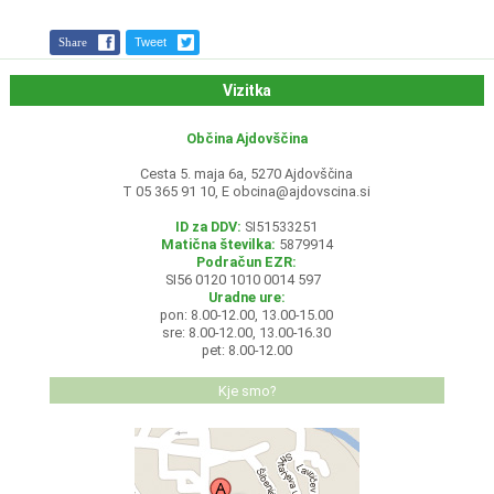
Share
Tweet
Vizitka
Občina Ajdovščina
Cesta 5. maja 6a, 5270 Ajdovščina
T 05 365 91 10, E
obcina@ajdovscina.si
ID za DDV:
SI51533251
Matična številka:
5879914
Podračun EZR:
SI56 0120 1010 0014 597
Uradne ure:
pon: 8.00-12.00, 13.00-15.00
sre: 8.00-12.00, 13.00-16.30
pet: 8.00-12.00
Kje smo?