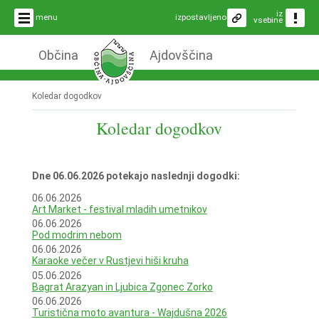
iz
menu
izpostavljeno
vsebine
Občina
Ajdovščina
Koledar dogodkov
Koledar dogodkov
Dne 06.06.2026 potekajo naslednji dogodki:
06.06.2026
Art Market - festival mladih umetnikov
06.06.2026
Pod modrim nebom
06.06.2026
Karaoke večer v Rustjevi hiši kruha
05.06.2026
Bagrat Arazyan in Ljubica Zgonec Zorko
06.06.2026
Turistična moto avantura - Wajdušna 2026