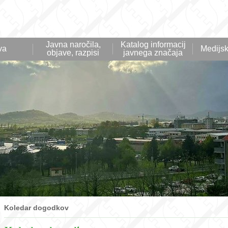
Javna naročila,
Katalog informacij
va
Medijsk
objave, razpisi
javnega značaja
Koledar dogodkov