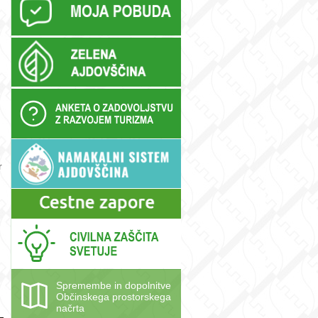
r
Spremembe in dopolnitve
Občinskega prostorskega
načrta