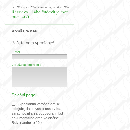
čet 20.avgust 2026 - sre 16.september 2026
Razstava - Tako čudovit je svet
brez ...(?)
Vprašajte nas
Pošljite nam vprašanje!
E-mail
Vprašanje / komentar
Splošni pogoji
S poslanim vprašanjem se
strinjate, da se vaš e-naslov hrani
zaradi pošiljanja odgovora in kot
dokumentarno gradivo občine.
Rok hrambe je 10 let.