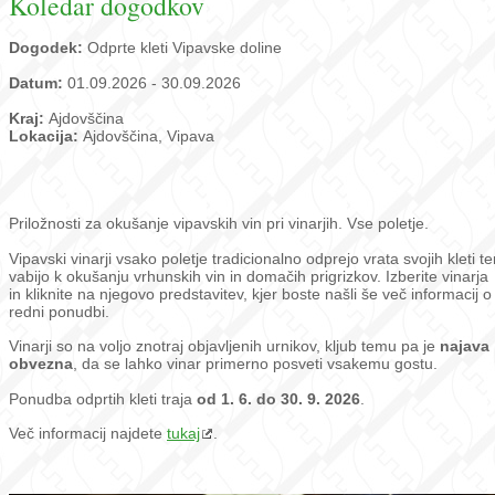
Koledar dogodkov
Dogodek:
Odprte kleti Vipavske doline
Datum:
01.09.2026 - 30.09.2026
Kraj:
Ajdovščina
Lokacija:
Ajdovščina, Vipava
Priložnosti za okušanje vipavskih vin pri vinarjih. Vse poletje.
Vipavski vinarji vsako poletje tradicionalno odprejo vrata svojih kleti te
vabijo k okušanju vrhunskih vin in domačih prigrizkov. Izberite vinarja
in kliknite na njegovo predstavitev, kjer boste našli še več informacij o
redni ponudbi.
Vinarji so na voljo znotraj objavljenih urnikov, kljub temu pa je
najava
obvezna
, da se lahko vinar primerno posveti vsakemu gostu.
Ponudba odprtih kleti traja
od 1. 6. do 30. 9. 2026
.
Več informacij najdete
tukaj
.