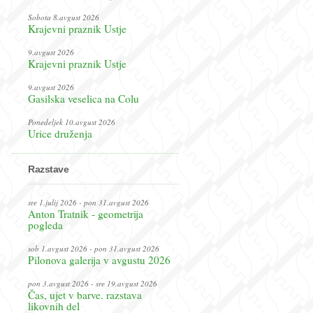
Sobota 8.avgust 2026
Krajevni praznik Ustje
9.avgust 2026
Krajevni praznik Ustje
9.avgust 2026
Gasilska veselica na Colu
Ponedeljek 10.avgust 2026
Urice druženja
Razstave
sre 1.julij 2026 - pon 31.avgust 2026
Anton Tratnik - geometrija
pogleda
sob 1.avgust 2026 - pon 31.avgust 2026
Pilonova galerija v avgustu 2026
pon 3.avgust 2026 - sre 19.avgust 2026
Čas, ujet v barve. razstava
likovnih del