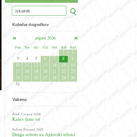
Koledar dogodkov
avgust 2026
Pon
Tor
Sre
Čet
Pet
Sob
Ned
1
2
3
4
5
6
7
8
9
10
11
12
13
14
15
16
17
18
19
20
21
22
23
24
25
26
27
28
29
30
31
Vabimo
Petek 7.avgust 2026
Kašev letni vrt
Sobota 8.avgust 2026
Druga sobota na Ajdovski tržnici