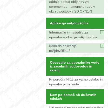
oddajo pobud občanov za
spremembo namenske rabe v
okviru postopka SD OPN1-3
Aplikacija mAjdovščina
Informacije in navodila za
uporabo aplikacije mAjdovščina
Kako do aplikacije
mAjdovščina?
Obvestilo za uporabnike vode
iz zasebnih vodovodov in
zajetij
Priporočila NIJZ za varno oskrbo in
uporabo pitne vode
Kam po pomoč ob duševnih
stiskah
Viri pomoči na področju nekemičnih