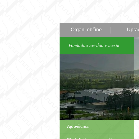
Organi občine
Upra
Pomladna nevihta v mestu
Ajdovščina