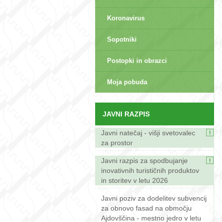
Koronavirus
Sopotniki
Postopki in obrazci
sep>
Moja pobuda
JAVNI RAZPIS
Javni natečaj - višji svetovalec
za prostor
Javni razpis za spodbujanje
inovativnih turističnih produktov
in storitev v letu 2026
Javni poziv za dodelitev subvencij
za obnovo fasad na območju
Ajdovščina - mestno jedro v letu