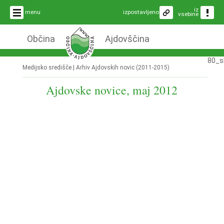
iz
menu
izpostavljeno
vsebine
Občina
Ajdovščina
80_s
Medijsko središče |
Arhiv Ajdovskih novic (2011-2015)
Ajdovske novice, maj 2012