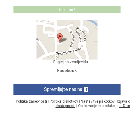
Kje smo?
Poglej na zemljevidu
Facebook
Spremljajte nas na
Politika zasebnosti
|
Politika piškotkov
|
Nastavitve piškotkov
|
Izjava o
dostopnosti
| Oblikovanje in produkcija
ar©tur