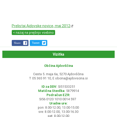
Prelistaj Ajdovske novice, maj 2012
< nazaj na prejšnjo vsebino
Share
Tweet
Vizitka
Občina Ajdovščina
Cesta 5. maja 6a, 5270 Ajdovščina
T 05 365 91 10, E
obcina@ajdovscina.si
ID za DDV:
SI51533251
Matična številka:
5879914
Podračun EZR:
SI56 0120 1010 0014 597
Uradne ure:
pon: 8.00-12.00, 13.00-15.00
sre: 8.00-12.00, 13.00-16.30
pet: 8.00-12.00