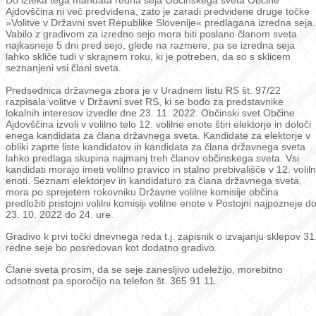
Do izteka tega mandata redna seja Občinskega sveta Občine
Ajdovščina ni več predvidena, zato je zaradi predvidene druge točke
»Volitve v Državni svet Republike Slovenije« predlagana izredna seja.
Vabilo z gradivom za izredno sejo mora biti poslano članom sveta
najkasneje 5 dni pred sejo, glede na razmere, pa se izredna seja
lahko skliče tudi v skrajnem roku, ki je potreben, da so s sklicem
seznanjeni vsi člani sveta.
Predsednica državnega zbora je v Uradnem listu RS št. 97/22
razpisala volitve v Državni svet RS, ki se bodo za predstavnike
lokalnih interesov izvedle dne 23. 11. 2022. Občinski svet Občine
Ajdovščina izvoli v volilno telo 12. volilne enote štiri elektorje in določi
enega kandidata za člana državnega sveta. Kandidate za elektorje v
obliki zaprte liste kandidatov in kandidata za člana državnega sveta
lahko predlaga skupina najmanj treh članov občinskega sveta. Vsi
kandidati morajo imeti volilno pravico in stalno prebivališče v 12. voliln
enoti. Seznam elektorjev in kandidaturo za člana državnega sveta,
mora po sprejetem rokovniku Državne volilne komisije občina
predložiti pristojni volilni komisiji volilne enote v Postojni najpozneje d
23. 10. 2022 do 24. ure.
Gradivo k prvi točki dnevnega reda t.j. zapisnik o izvajanju sklepov 31
redne seje bo posredovan kot dodatno gradivo.
Člane sveta prosim, da se seje zanesljivo udeležijo, morebitno
odsotnost pa sporočijo na telefon št. 365 91 11.