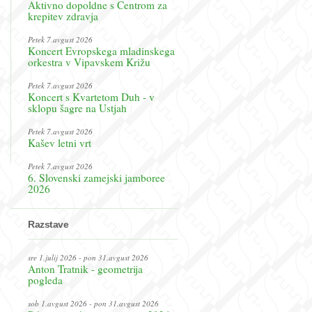
Aktivno dopoldne s Centrom za
krepitev zdravja
Petek 7.avgust 2026
Koncert Evropskega mladinskega
orkestra v Vipavskem Križu
Petek 7.avgust 2026
Koncert s Kvartetom Duh - v
sklopu šagre na Ustjah
Petek 7.avgust 2026
Kašev letni vrt
Petek 7.avgust 2026
6. Slovenski zamejski jamboree
2026
Razstave
sre 1.julij 2026 - pon 31.avgust 2026
Anton Tratnik - geometrija
pogleda
sob 1.avgust 2026 - pon 31.avgust 2026