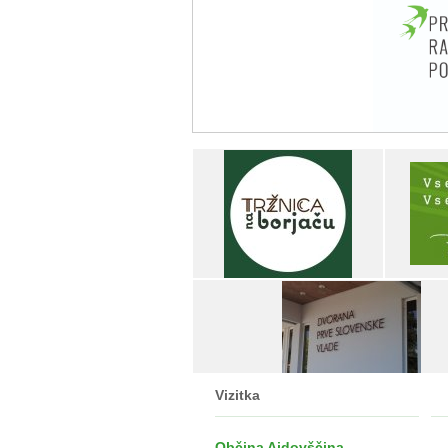
Vizitka
Občina Ajdovščina