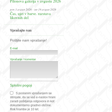
Pilonova galerija v avgustu 2026
pon 3.avgust 2026 - sre 19.avgust 2026
Čas, ujet v barve. razstava
likovnih del
Vprašajte nas
Pošljite nam vprašanje!
E-mail
Vprašanje / komentar
Splošni pogoji
S poslanim vprašanjem se
strinjate, da se vaš e-naslov hrani
zaradi pošiljanja odgovora in kot
dokumentarno gradivo občine.
Rok hrambe je 10 let.