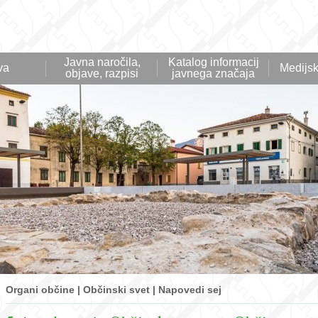
Javna naročila,
Katalog informacij
va
Medijsk
objave, razpisi
javnega značaja
Organi občine | Občinski svet | Napovedi sej