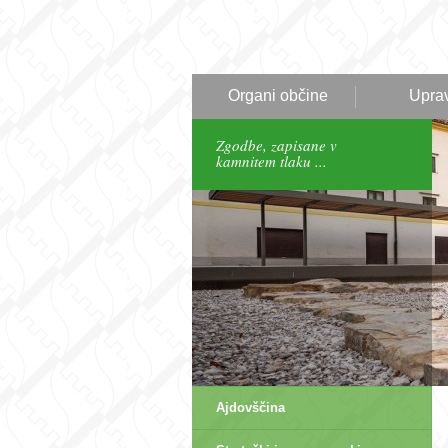
Organi občine
Upra
Zgodbe, zapisane v
kamnitem tlaku ...
Ajdovščina