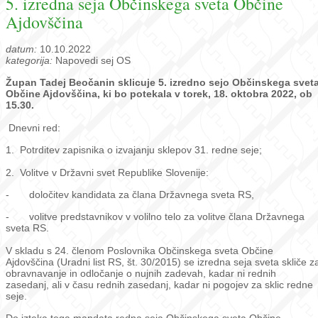
5. izredna seja Občinskega sveta Občine
Ajdovščina
datum:
10.10.2022
kategorija:
Napovedi sej OS
Župan Tadej Beočanin sklicuje 5. izredno sejo Občinskega svet
Občine Ajdovščina, ki bo potekala v torek, 18. oktobra 2022, ob
15.30.
Dnevni red:
1. Potrditev zapisnika o izvajanju sklepov 31. redne seje;
2. Volitve v Državni svet Republike Slovenije:
- določitev kandidata za člana Državnega sveta RS,
- volitve predstavnikov v volilno telo za volitve člana Državnega
sveta RS.
V skladu s 24. členom Poslovnika Občinskega sveta Občine
Ajdovščina (Uradni list RS, št. 30/2015) se izredna seja sveta skliče z
obravnavanje in odločanje o nujnih zadevah, kadar ni rednih
zasedanj, ali v času rednih zasedanj, kadar ni pogojev za sklic redne
seje.