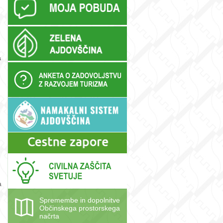
a
a
Spremembe in dopolnitve
Občinskega prostorskega
načrta