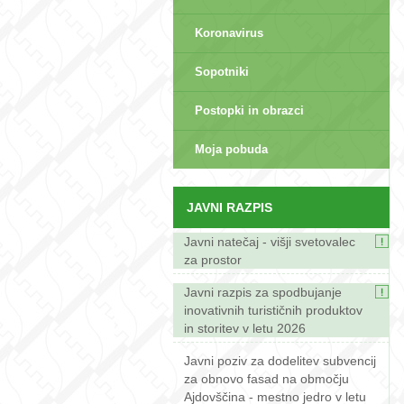
Koronavirus
Sopotniki
Postopki in obrazci
sep>
Moja pobuda
JAVNI RAZPIS
Javni natečaj - višji svetovalec
za prostor
Javni razpis za spodbujanje
inovativnih turističnih produktov
in storitev v letu 2026
Javni poziv za dodelitev subvencij
za obnovo fasad na območju
Ajdovščina - mestno jedro v letu