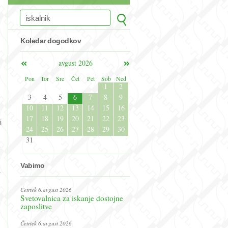
Koledar dogodkov
avgust 2026
Pon
Tor
Sre
Čet
Pet
Sob
Ned
1
2
3
4
5
6
7
8
9
10
11
12
13
14
15
16
17
18
19
20
21
22
23
i
24
25
26
27
28
29
30
31
o
Vabimo
.
Četrtek 6.avgust 2026
Svetovalnica za iskanje dostojne
zaposlitve
Četrtek 6.avgust 2026