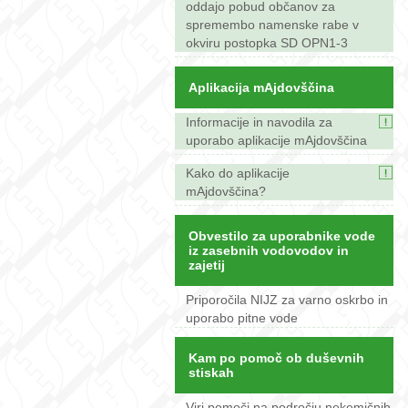
oddajo pobud občanov za
spremembo namenske rabe v
okviru postopka SD OPN1-3
Aplikacija mAjdovščina
Informacije in navodila za
uporabo aplikacije mAjdovščina
Kako do aplikacije
mAjdovščina?
Obvestilo za uporabnike vode
iz zasebnih vodovodov in
zajetij
Priporočila NIJZ za varno oskrbo in
uporabo pitne vode
Kam po pomoč ob duševnih
stiskah
Viri pomoči na področju nekemičnih