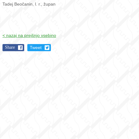
Tadej Beočanin, l. r., župan
< nazaj na prejšnjo vsebino
Share
Tweet