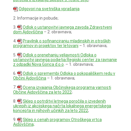
Odgovori na svetniška vprašanja
2. Informacije in pobude;
3.
Odlok o ustanovitvi javnega zavoda Zdravstveni
dom Ajdovščina
– 2. obravnava;
4.
Pravilnik o sofinanciranju mladinskih in otroških
programov in projektov ter letovanj
– 1. obravnava;
5.
Odlok o prenehanju veljavnosti Odloka o
ustanovitvi javnega podjetja Regijski center za ravnanje
z odpadki Nova Gorica d.o.o
. – 1. obravnava;
6.
Odlok o spremembi Odloka o pokopališkem redu v
Občini Ajdovščina
– 1. obravnava;
7.
Ocena izvajanja Občinskega programa varnosti
Občine Ajdovščina za leto 2022
;
8.
Sklep o potrditvi letnega poročila o izvedenih
ukrepih iz akcijskega načrta lokalnega energetskega
koncepta in njihovih učinkih za leto 2022
;
9.
Sklep o cenah programov Otroškega vrtca
Ajdovščina;