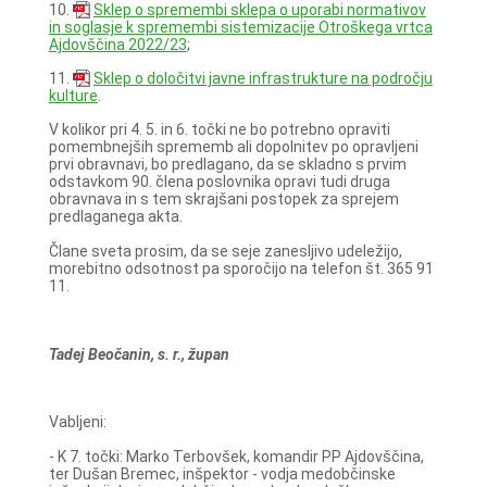
10.
Sklep o spremembi sklepa o uporabi normativov
in soglasje k spremembi sistemizacije Otroškega vrtca
Ajdovščina 2022/23
;
11.
Sklep o določitvi javne infrastrukture na področju
kulture
.
V kolikor pri 4. 5. in 6. točki ne bo potrebno opraviti
pomembnejših sprememb ali dopolnitev po opravljeni
prvi obravnavi, bo predlagano, da se skladno s prvim
odstavkom 90. člena poslovnika opravi tudi druga
obravnava in s tem skrajšani postopek za sprejem
predlaganega akta.
Člane sveta prosim, da se seje zanesljivo udeležijo,
morebitno odsotnost pa sporočijo na telefon št. 365 91
11.
Tadej Beočanin, s. r., župan
Vabljeni:
- K 7. točki: Marko Terbovšek, komandir PP Ajdovščina,
ter Dušan Bremec, inšpektor - vodja medobčinske