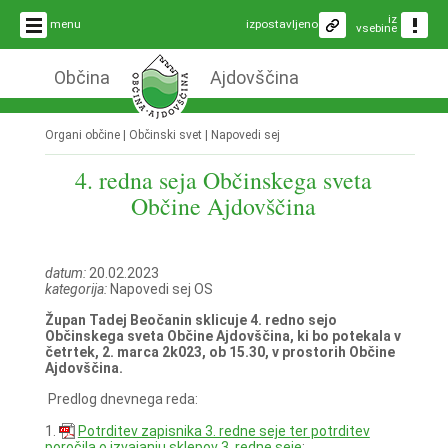
iz
menu
izpostavljeno
vsebine
Občina
Ajdovščina
Organi občine | Občinski svet | Napovedi sej
4. redna seja Občinskega sveta
Občine Ajdovščina
datum:
20.02.2023
kategorija:
Napovedi sej OS
Župan Tadej Beočanin sklicuje 4. redno sejo
Občinskega sveta Občine Ajdovščina, ki bo potekala v
četrtek, 2. marca 2k023, ob 15.30, v prostorih Občine
Ajdovščina.
Predlog dnevnega reda:
1.
Potrditev zapisnika 3. redne seje ter potrditev
poročila o izvajanju sklepov 3. redne seje
;