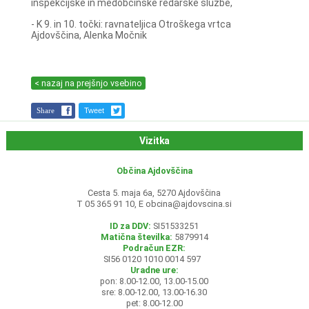
inšpekcijske in medobčinske redarske službe,
- K 9. in 10. točki: ravnateljica Otroškega vrtca
Ajdovščina, Alenka Močnik
< nazaj na prejšnjo vsebino
Share
Tweet
Vizitka
Občina Ajdovščina
Cesta 5. maja 6a, 5270 Ajdovščina
T 05 365 91 10, E
obcina@ajdovscina.si
ID za DDV:
SI51533251
Matična številka:
5879914
Podračun EZR:
SI56 0120 1010 0014 597
Uradne ure:
pon: 8.00-12.00, 13.00-15.00
sre: 8.00-12.00, 13.00-16.30
pet: 8.00-12.00