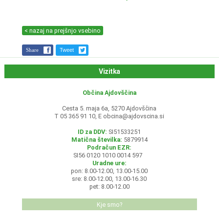
< nazaj na prejšnjo vsebino
Share
Tweet
Vizitka
Občina Ajdovščina
Cesta 5. maja 6a, 5270 Ajdovščina
T 05 365 91 10, E
obcina@ajdovscina.si
ID za DDV:
SI51533251
Matična številka:
5879914
Podračun EZR:
SI56 0120 1010 0014 597
Uradne ure:
pon: 8.00-12.00, 13.00-15.00
sre: 8.00-12.00, 13.00-16.30
pet: 8.00-12.00
Kje smo?