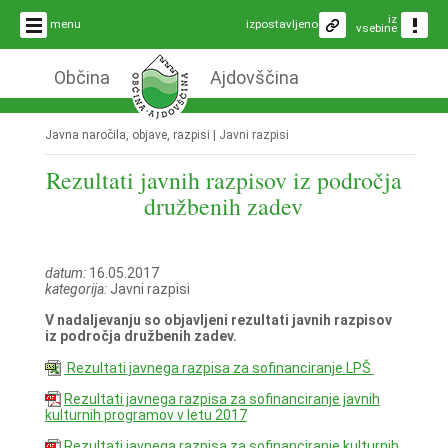
iz
menu
izpostavljeno
vsebine
Občina
Ajdovščina
Javna naročila, objave, razpisi |
Javni razpisi
Rezultati javnih razpisov iz področja
družbenih zadev
datum:
16.05.2017
kategorija:
Javni razpisi
V nadaljevanju so objavljeni rezultati javnih razpisov
iz področja družbenih zadev.
Rezultati javnega razpisa za sofinanciranje LPŠ
Rezultati javnega razpisa za sofinanciranje javnih
kulturnih programov v letu 2017
Rezultati javnega razpisa za sofinanciranje kulturnih