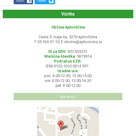
Share
Tweet
Vizitka
Občina Ajdovščina
Cesta 5. maja 6a, 5270 Ajdovščina
T 05 365 91 10, E
obcina@ajdovscina.si
ID za DDV:
SI51533251
Matična številka:
5879914
Podračun EZR:
SI56 0120 1010 0014 597
Uradne ure:
pon: 8.00-12.00, 13.00-15.00
sre: 8.00-12.00, 13.00-16.30
pet: 8.00-12.00
Kje smo?