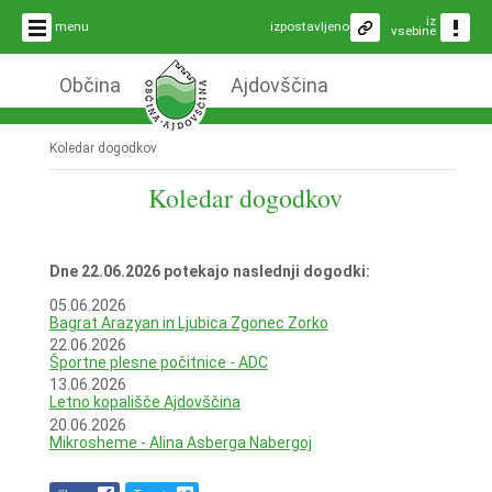
iz
menu
izpostavljeno
vsebine
Občina
Ajdovščina
Koledar dogodkov
Koledar dogodkov
Dne 22.06.2026 potekajo naslednji dogodki:
05.06.2026
Bagrat Arazyan in Ljubica Zgonec Zorko
22.06.2026
Športne plesne počitnice - ADC
13.06.2026
Letno kopališče Ajdovščina
20.06.2026
Mikrosheme - Alina Asberga Nabergoj