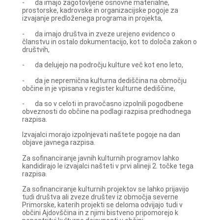
- da imajo zagotovljene osnovne materialne,
prostorske, kadrovske in organizacijske pogoje za
izvajanje predloženega programa in projekta,
- da imajo društva in zveze urejeno evidenco o
članstvu in ostalo dokumentacijo, kot to določa zakon o
društvih,
- da delujejo na področju kulture več kot eno leto,
- da je nepremična kulturna dediščina na območju
občine in je vpisana v register kulturne dediščine,
- da so v celoti in pravočasno izpolnili pogodbene
obveznosti do občine na podlagi razpisa predhodnega
razpisa.
Izvajalci morajo izpolnjevati naštete pogoje na dan
objave javnega razpisa.
Za sofinanciranje javnih kulturnih programov lahko
kandidirajo le izvajalci našteti v prvi alineji 2. točke tega
razpisa.
Za sofinanciranje kulturnih projektov se lahko prijavijo
tudi društva ali zveze društev iz območja severne
Primorske, katerih projekti se deloma odvijajo tudi v
občini Ajdovščina in z njimi bistveno pripomorejo k