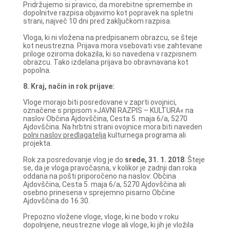
Pridržujemo si pravico, da morebitne spremembe in
dopolnitve razpisa objavimo kot popravek na spletni
strani, največ 10 dni pred zaključkom razpisa.
Vloga, ki ni vložena na predpisanem obrazcu, se šteje
kot neustrezna. Prijava mora vsebovati vse zahtevane
priloge oziroma dokazila, ki so navedena v razpisnem
obrazcu. Tako izdelana prijava bo obravnavana kot
popolna.
8. Kraj, način in rok prijave:
Vloge morajo biti posredovane v zaprti ovojnici,
označene s pripisom »JAVNI RAZPIS – KULTURA« na
naslov Občina Ajdovščina, Cesta 5. maja 6/a, 5270
Ajdovščina. Na hrbtni strani ovojnice mora biti naveden
polni naslov predlagatelja
kulturnega programa ali
projekta.
Rok za posredovanje vlog je do
srede, 31. 1. 2018
. Šteje
se, da je vloga pravočasna, v kolikor je zadnji dan roka
oddana na pošti priporočeno na naslov: Občina
Ajdovščina, Cesta 5. maja 6/a, 5270 Ajdovščina ali
osebno prinesena v sprejemno pisarno Občine
Ajdovščina do 16.30.
Prepozno vložene vloge, vloge, ki ne bodo v roku
dopolnjene, neustrezne vloge ali vloge, ki jih je vložila