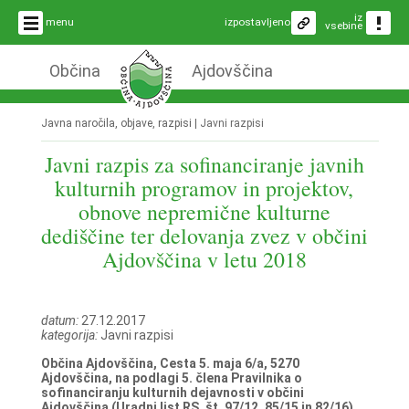
iz
menu
izpostavljeno
vsebine
Občina
Ajdovščina
Javna naročila, objave, razpisi |
Javni razpisi
Javni razpis za sofinanciranje javnih
kulturnih programov in projektov,
obnove nepremične kulturne
dediščine ter delovanja zvez v občini
Ajdovščina v letu 2018
datum:
27.12.2017
kategorija:
Javni razpisi
Občina Ajdovščina, Cesta 5. maja 6/a, 5270
Ajdovščina, na podlagi 5. člena Pravilnika o
sofinanciranju kulturnih dejavnosti v občini
Ajdovščina (Uradni list RS, št. 97/12, 85/15 in 82/16)