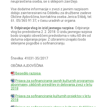
neupravičena oseba, se s sklepom zavržejo.
Vse dodatne informacije v zvezi z javnim razpisom
dobijo zainteresirani na Oddelku za družbene zadeve
Občine Ajdovščina, kontaktna oseba Jerica Stibilj, tel.
št.: 05/365 91 37, v času uradnih ur organa.
9. Odpiranje vlog in izid javnega razpisa
: Odpiranje
vlog bo predvidoma 2. 2. 2018. O izidu javnega razpisa
bodo izvajalci obveščeni predvidoma v roku 60 dni od
datuma odpiranja prijav. Z izbranimi izvajalci bodo
sklenjene pogodbe o sofinanciranju.
Številka: 41031-35/2017
OBČINA AJDOVŠČINA
Besedilo razpisa
Prijava za sofinanciranje javnih kulturnih programov,
abonmajev, cikličnih prireditev in delovanja zvez v letu
2018
Prijava za sofinanciranje kulturnih projektov v letu
2018