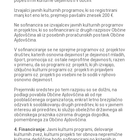
popestritvi kulturne dejavnosti v občini.
Izvajalci javnih kulturnih programov, ki so registrirani
manj kot eno leto, prejmejo pavšalni znesek 200 €.
Ne sofinancira se izvajalcev javnih kulturnih programov
in projektov, ki so sofinancirani iz drugih razpisov Občine
Ajdovščina ali iz posebnih proračunskih postavk Občine
Ajdovščina.
V sofinanciranje se ne sprejme programov oz. projektov
društev, katerih osnovna dejavnost je dejavnost mladih,
šport, promocija oz. ostale neprofitne dejavnosti, razen
v primeru, da so programi oz. projekti, ki jih izvajajo,
izključno kulturni programi oz. projekti in prijavljeni
programi oz. projekti po vsebini ne bi sodili v njihovo
osnovno dejavnost.
Prejemniki sredstev po tem razpisu so se dolžni, na
podlagi povabila Občine Ajdovščina ali od nje
pooblaščenega organizatorja, enkrat letno brezplačno
odzvati k sooblikovanju drugih prireditev, ki so v javnem
interesu ali prireditev, ki služijo obeležitvi državnega ali
občinskega praznika oziroma drugega dogodka,
pomembnega za Občino Ajdovščina.
4.
Financiranje:
Javni kulturni programi, delovanje
kulturnih zvez, kulturni projekti ter obnova nepremične
kulturne dediščine bodo sofinancirani po kriterijih in