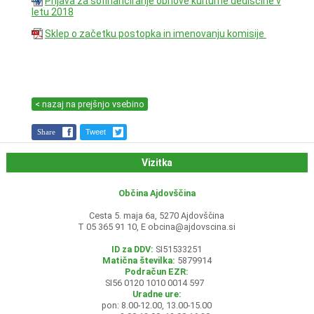
Prijava za sofinanciranje obnove kulturne dediščine v
letu 2018
Sklep o začetku postopka in imenovanju komisije
< nazaj na prejšnjo vsebino
Share
Tweet
Vizitka
Občina Ajdovščina
Cesta 5. maja 6a, 5270 Ajdovščina
T 05 365 91 10, E
obcina@ajdovscina.si
ID za DDV:
SI51533251
Matična številka:
5879914
Podračun EZR:
SI56 0120 1010 0014 597
Uradne ure:
pon: 8.00-12.00, 13.00-15.00