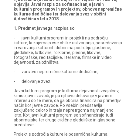
objavlja Javni razpis za sofinanciranje javnih
kulturnih programov in projektov, obnove nepremične
kulturne dediščine ter delovanja zvez v občini
Ajdovščina v letu 2018.
1.
Predmet javnega razpisa
so
:
- javni kulturni programi in projekti na področju
kulture, ki zajemajo vse oblike ustvarjanja, posredovanja
in varovanja kulturnih dobrin na področju glasbene,
gledališke, lutkovne, folklorne, plesne, likovne,
fotografske, recitacijske, literarne, filmske in video
dejavnosti, založništva,
- varstvo nepremične kulturne dediščine,
- delovanje zvez.
Javni kulturni program je kulturna dejavnost izvajalcev,
ki niso javni zavodi, je pa njihovo delovanje v javnem
interesu do te mere, da ga občina financira na primerljiv
način kot javne zavode. Po vsebini predstavlja
zaključeno celoto in traja nepretrgoma najmanj eno
leto. Kot javni kulturni program se sofinancirajo tudi
abonmajske ter druge ciklične gledališke in glasbene
predstave.
Projekt s področja kulture je posamična kulturna