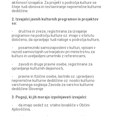
aktivnost izvajalca. Za projekt s področja kulture se
šteje tudi obnova in restavriranje nepremične kulturne
dediščine.
2. Izvajalci javnih kulturnih programov in projektov
so:
- društva in zveze, registrirana za izvajanje
programov na področju kulture oz. imajo v statutu
določeno, da opravljajo tudi naloge s področja kulture,
- posamezniki samozaposleni v kulturi, vpisani v
razvid samostojnih ustvarjalcev pri ministrstvu za
kulturo in uveljavljeni umetniki z referencami,
- zavodi in druge pravne osebe, registrirane za
opravljanje kulturnih dejavnosti,
- pravne in fizične osebe, lastniki oz. upravljavci
nepremične kulturne dediščine oz. nosilci kulturno
varstvenega soglasja Zavoda za varstvo kulturne
dediščine Slovenije.
3. Pogoji, ki jih morajo izpolnjevati izvajalci:
- da imajo sedež oz. stalno bivališče v Občini
Ajdovščina,