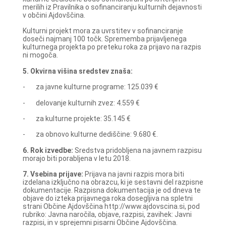
merilih iz Pravilnika o sofinanciranju kulturnih dejavnosti
v občini Ajdovščina.
Kulturni projekt mora za uvrstitev v sofinanciranje
doseči najmanj 100 točk. Sprememba prijavljenega
kulturnega projekta po preteku roka za prijavo na razpis
ni mogoča.
5. Okvirna višina sredstev znaša:
- za javne kulturne programe: 125.039 €
- delovanje kulturnih zvez: 4.559 €
- za kulturne projekte: 35.145 €
- za obnovo kulturne dediščine: 9.680 €.
6. Rok izvedbe:
Sredstva pridobljena na javnem razpisu
morajo biti porabljena v letu 2018.
7. Vsebina prijave:
Prijava na javni razpis mora biti
izdelana izključno na obrazcu, ki je sestavni del razpisne
dokumentacije. Razpisna dokumentacija je od dneva te
objave do izteka prijavnega roka dosegljiva na spletni
strani Občine Ajdovščina http://www.ajdovscina.si, pod
rubriko: Javna naročila, objave, razpisi, zavihek: Javni
razpisi, in v sprejemni pisarni Občine Ajdovščina.