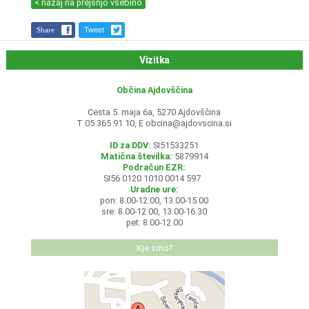
< nazaj na prejšnjo vsebino
Share
Tweet
Vizitka
Občina Ajdovščina
Cesta 5. maja 6a, 5270 Ajdovščina
T 05 365 91 10, E
obcina@ajdovscina.si
ID za DDV:
SI51533251
Matična številka:
5879914
Podračun EZR:
SI56 0120 1010 0014 597
Uradne ure:
pon: 8.00-12.00, 13.00-15.00
sre: 8.00-12.00, 13.00-16.30
pet: 8.00-12.00
Kje smo?