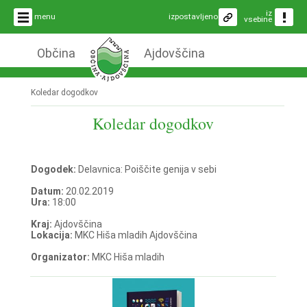
iz
menu
izpostavljeno
vsebine
Občina
Ajdovščina
Koledar dogodkov
Koledar dogodkov
Dogodek:
Delavnica: Poiščite genija v sebi
Datum:
20.02.2019
Ura:
18:00
Kraj:
Ajdovščina
Lokacija:
MKC Hiša mladih Ajdovščina
Organizator:
MKC Hiša mladih