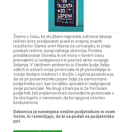
Živimo v času, ko družbeni napredek zahteva iskanje
rešitev brez predpisanih pravil in vnaprej znanih
rezultatov. Danes svet hlasta za ustvarjalci, ki znajo
poiskati rešitve zunaj vidnega območja. Poteka
preoblikovanje človeka, ki se mora v novem času
premakniti iz nedejavnosti in postati akter svojega
življenja. V takšnem ambientu si številni ljudje želijo
odkriti in oživeti svoje potenciale, ki jih poosebljajo in
tvorijo dodano vrednost v družbi. Logična posledica je,
da se pri posamezniku pojavi želja za samostojno
podjetniško pot, kjer bo lahko uporabil in nadgrajeval
svoje potenciale. Na drugi strani pa si že formirani
podjetnik želi implementirati novoodkrite potenciale v
že obstoječe z namenom, da bo njegova storitev
konkurenčna.
Delavnica je namenjena svežim podjetnikom in vsem
tistim, ki razmišljajo, da bi se podali na podjetniško
pot.