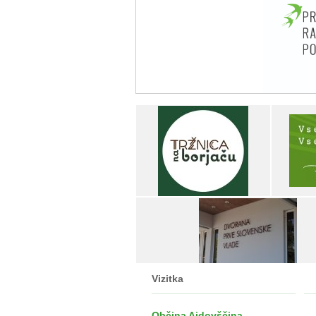
Vizitka
Občina Ajdovščina