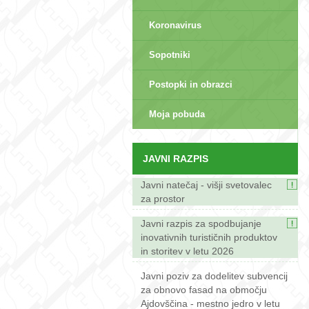
Koronavirus
Sopotniki
Postopki in obrazci
sep>
Moja pobuda
JAVNI RAZPIS
Javni natečaj - višji svetovalec
za prostor
Javni razpis za spodbujanje
inovativnih turističnih produktov
in storitev v letu 2026
Javni poziv za dodelitev subvencij
za obnovo fasad na območju
Ajdovščina - mestno jedro v letu