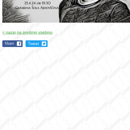
< nazaj na prejšnjo vsebino
Share
Tweet