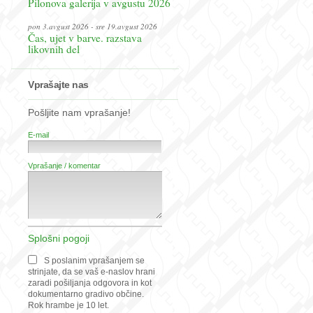
Pilonova galerija v avgustu 2026
pon 3.avgust 2026 - sre 19.avgust 2026
Čas, ujet v barve. razstava
likovnih del
Vprašajte nas
Pošljite nam vprašanje!
E-mail
Vprašanje / komentar
Splošni pogoji
S poslanim vprašanjem se
strinjate, da se vaš e-naslov hrani
zaradi pošiljanja odgovora in kot
dokumentarno gradivo občine.
Rok hrambe je 10 let.