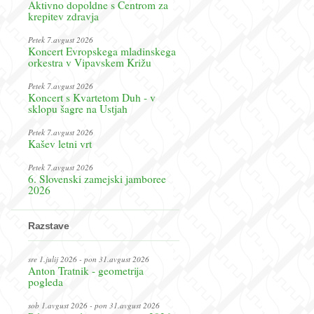
Aktivno dopoldne s Centrom za
krepitev zdravja
Petek 7.avgust 2026
Koncert Evropskega mladinskega
orkestra v Vipavskem Križu
Petek 7.avgust 2026
Koncert s Kvartetom Duh - v
sklopu šagre na Ustjah
Petek 7.avgust 2026
Kašev letni vrt
Petek 7.avgust 2026
6. Slovenski zamejski jamboree
2026
Razstave
sre 1.julij 2026 - pon 31.avgust 2026
Anton Tratnik - geometrija
pogleda
sob 1.avgust 2026 - pon 31.avgust 2026