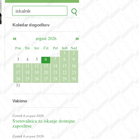
Koledar dogodkov
avgust 2026
Pon
Tor
Sre
Čet
Pet
Sob
Ned
1
2
3
4
5
6
7
8
9
10
11
12
13
14
15
16
17
18
19
20
21
22
23
24
25
26
27
28
29
30
31
Vabimo
Četrtek 6.avgust 2026
Svetovalnica za iskanje dostojne
zaposlitve
Četrtek 6.avgust 2026