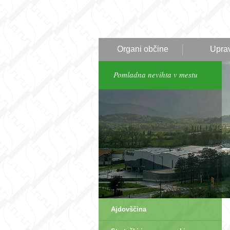
Organi občine
Upra
Pomladna nevihta v mestu
Ajdovščina