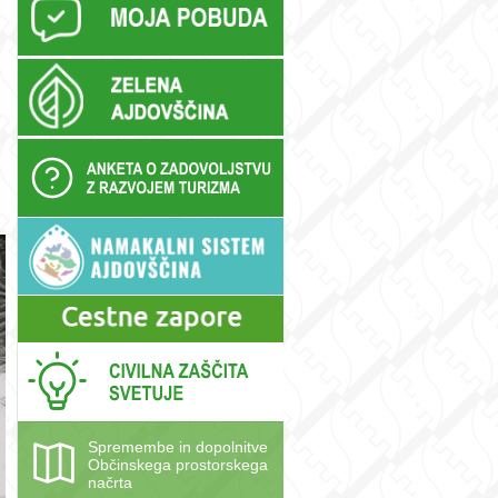
Spremembe in dopolnitve
Občinskega prostorskega
načrta