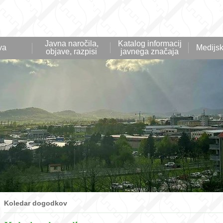
Javna naročila,
Katalog informacij
va
Medijsk
objave, razpisi
javnega značaja
Koledar dogodkov