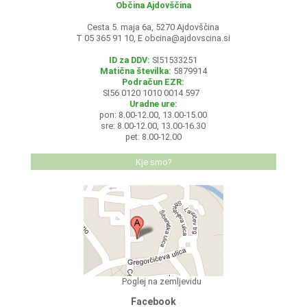
Občina Ajdovščina
Cesta 5. maja 6a, 5270 Ajdovščina
T 05 365 91 10, E
obcina@ajdovscina.si
ID za DDV:
SI51533251
Matična številka:
5879914
Podračun EZR:
SI56 0120 1010 0014 597
Uradne ure:
pon: 8.00-12.00, 13.00-15.00
sre: 8.00-12.00, 13.00-16.30
pet: 8.00-12.00
Kje smo?
Poglej na zemljevidu
Facebook