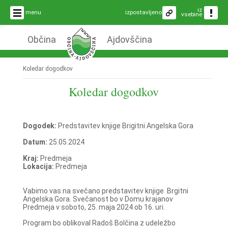
iz
menu
izpostavljeno
vsebine
Občina
Ajdovščina
Koledar dogodkov
Koledar dogodkov
Dogodek:
Predstavitev knjige Brigitni Angelska Gora
Datum:
25.05.2024
Kraj:
Predmeja
Lokacija:
Predmeja
Vabimo vas na svečano predstavitev knjige Brgitni
Angelska Gora. Svečanost bo v Domu krajanov
Predmeja v soboto, 25. maja 2024 ob 16. uri.
Program bo oblikoval Radoš Bolčina z udeležbo