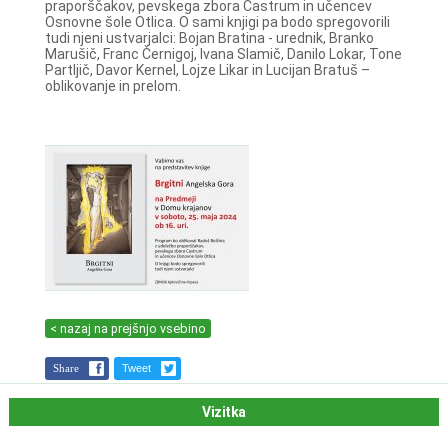
praporščakov, pevskega zbora Castrum in učencev
Osnovne šole Otlica. O sami knjigi pa bodo spregovorili
tudi njeni ustvarjalci: Bojan Bratina - urednik, Branko
Marušič, Franc Černigoj, Ivana Slamič, Danilo Lokar, Tone
Partljič, Davor Kernel, Lojze Likar in Lucijan Bratuš –
oblikovanje in prelom.
< nazaj na prejšnjo vsebino
Share
Tweet
Vizitka